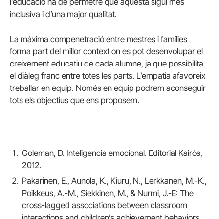
l’educació ha de permetre que aquesta sigui més
inclusiva i d’una major qualitat.
La màxima compenetració entre mestres i famílies
forma part del millor context on es pot desenvolupar el
creixement educatiu de cada alumne, ja que possibilita
el diàleg franc entre totes les parts. L’empatia afavoreix
treballar en equip. Només en equip podrem aconseguir
tots els objectius que ens proposem.
Goleman, D. Inteligencia emocional. Editorial Kairós,
2012.
Pakarinen, E., Aunola, K., Kiuru, N., Lerkkanen, M.-K.,
Poikkeus, A.-M., Siekkinen, M., & Nurmi, J.-E: The
cross-lagged associations between classroom
interactions and children’s achievement behaviors.