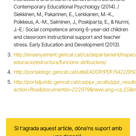
Contemporary Educational Psychology (2014). /
Siekkinen, M., Pakarinen, E., Lerkkanen, M.-K.,
Poikkeus, A.-M., Salminen, J., Poskiparta, E., & Nurmi,
J.-E.: Social competence among 6-year-old children
and classroom instructional support and teacher
stress. Early Education and Development (2013).
http://ensenyament.gencat.cat/ca/departament/inspec
educacio/estructura/funcions-atribucions/
http://portaldogc.gencat.cat/utilsEADOP/PDF/5422/95
http://portaljuridic.gencat.cat/ca/pjur_ocults/pjur_resulta
action=fitxa&documentId=222979&newLang=ca_ES&m
Si t'agrada aquest article, dóna'ns suport amb