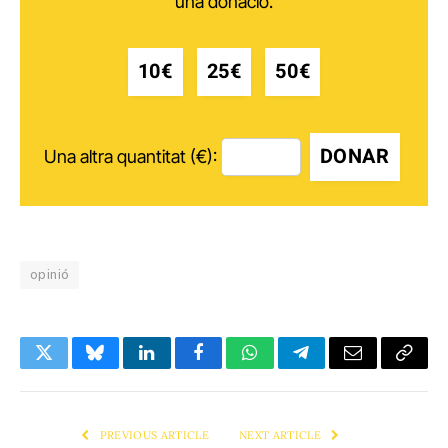
una donació.
10€
25€
50€
DONAR
Una altra quantitat (€):
opinió
Twitter
Bluesky
LinkedIn
Facebook
WhatsApp
Telegram
Email
Copy
Link
PREVIOUS ARTICLE
NEXT ARTICLE