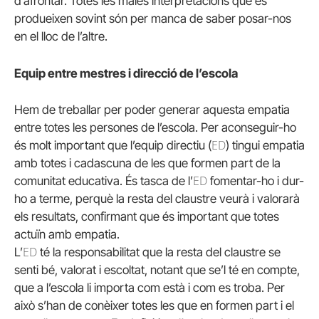
d’afrontar. Totes les males interpretacions que es
produeixen sovint són per manca de saber posar-nos
en el lloc de l’altre.
Equip entre mestres i direcció de l’escola
Hem de treballar per poder generar aquesta empatia
entre totes les persones de l’escola. Per aconseguir-ho
ED
és molt important que l’equip directiu (
) tingui empatia
amb totes i cadascuna de les que formen part de la
ED
comunitat educativa. És tasca de l’
fomentar-ho i dur-
ho a terme, perquè la resta del claustre veurà i valorarà
els resultats, confirmant que és important que totes
actuïn amb empatia.
ED
L’
té la responsabilitat que la resta del claustre se
senti bé, valorat i escoltat, notant que se’l té en compte,
que a l’escola li importa com està i com es troba. Per
això s’han de conèixer totes les que en formen part i el