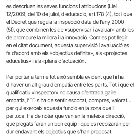
es descriuen les seves funcions i atribucions (Llei
12/2009, del 10 de juliol, d’educació, art.178 (4), tot i que
el Decret que regula la inspecció data de l’any 2000
(5)), que combinen les de «supervisar i avaluar» amb les
de promoure la millora i la innovació. Com es pot llegir
en el citat document, aquesta supervisió i avaluació es
fa d’acord amb els «objectius definits», als «projectes
educatius» i als «plans d’actuació».
Per portar a terme tot això sembla evident que hi ha
d’
haver
un alt grau d’empatia entre les parts. Tot i que el
qualificatiu «inspector» no causa d’entrada gaire
ED
empatia, l’
s’ha de sentir escoltat, comprès, valorat…
per qui exerceix aquesta funció en la zona que li
pertoca. Ha de notar que van en la mateixa direcció,
que plegats faran un bon equip i que es recolzaran per
dur endavant els objectius que s’han proposat.