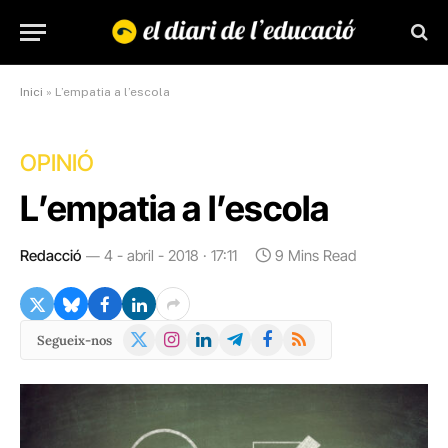
Inici
»
L’empatia a l’escola
OPINIÓ
L’empatia a l’escola
Redacció
4 - abril - 2018 · 17:11
9 Mins Read
X
Instagram
LinkedIn
Telegram
Facebook
RSS
Segueix-nos
(Twitter)