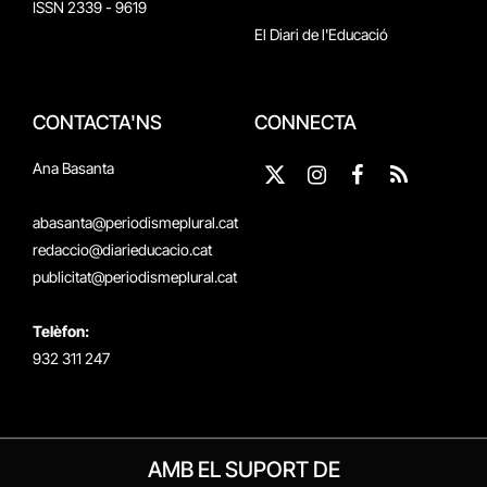
ISSN 2339 - 9619
El Diari de l'Educació
CONTACTA'NS
CONNECTA
Ana Basanta
X
Instagram
Facebook
RSS
(Twitter)
abasanta@periodismeplural.cat
redaccio@diarieducacio.cat
publicitat@periodismeplural.cat
Telèfon:
932 311 247
AMB EL SUPORT DE