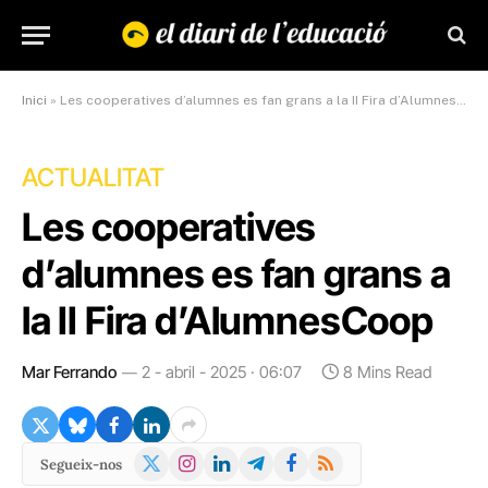
Inici
»
Les cooperatives d’alumnes es fan grans a la II Fira d’AlumnesCoop
ACTUALITAT
Les cooperatives
d’alumnes es fan grans a
la II Fira d’AlumnesCoop
Mar Ferrando
2 - abril - 2025 · 06:07
8 Mins Read
X
Instagram
LinkedIn
Telegram
Facebook
RSS
Segueix-nos
(Twitter)