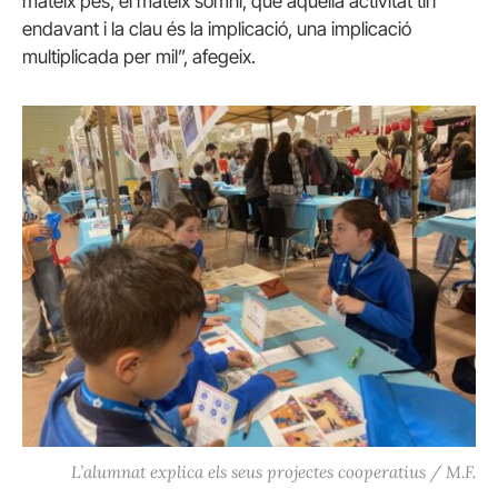
mateix pes, el mateix somni, que aquella activitat tiri
endavant i la clau és la implicació, una implicació
multiplicada per mil”, afegeix.
L’alumnat explica els seus projectes cooperatius / M.F.