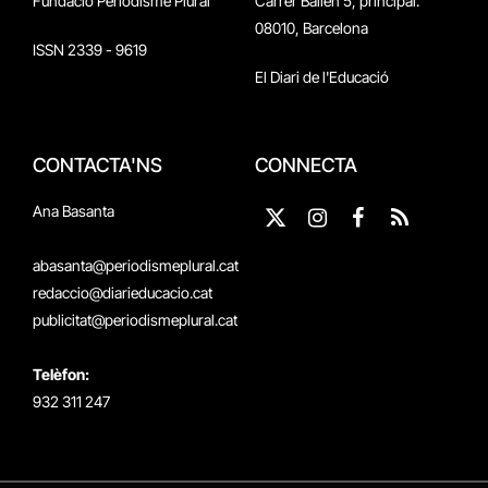
Fundació Periodisme Plural
Carrer Bailén 5, principal.
08010, Barcelona
ISSN 2339 - 9619
El Diari de l'Educació
CONTACTA'NS
CONNECTA
Ana Basanta
X
Instagram
Facebook
RSS
(Twitter)
abasanta@periodismeplural.cat
redaccio@diarieducacio.cat
publicitat@periodismeplural.cat
Telèfon:
932 311 247