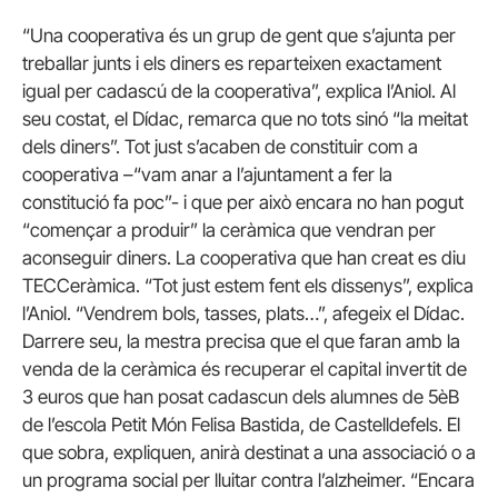
“Una cooperativa és un grup de gent que s’ajunta per
treballar junts i els diners es reparteixen exactament
igual per cadascú de la cooperativa”, explica l’Aniol. Al
seu costat, el Dídac, remarca que no tots sinó “la meitat
dels diners”. Tot just s’acaben de constituir com a
cooperativa –“vam anar a l’ajuntament a fer la
constitució fa poc”- i que per això encara no han pogut
“començar a produir” la ceràmica que vendran per
aconseguir diners. La cooperativa que han creat es diu
TECCeràmica. “Tot just estem fent els dissenys”, explica
l’Aniol. “Vendrem bols, tasses, plats…”, afegeix el Dídac.
Darrere seu, la mestra precisa que el que faran amb la
venda de la ceràmica és recuperar el capital invertit de
3 euros que han posat cadascun dels alumnes de 5èB
de l’escola Petit Món Felisa Bastida, de Castelldefels. El
que sobra, expliquen, anirà destinat a una associació o a
un programa social per lluitar contra l’alzheimer. “Encara