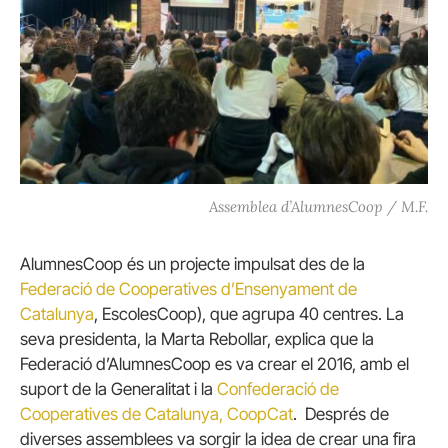
Assemblea d’AlumnesCoop / M.F.
AlumnesCoop és un projecte impulsat des de la
Federació de Cooperatives d’Ensenyament de
Catalunya
, EscolesCoop), que agrupa 40 centres. La
seva presidenta, la Marta Rebollar, explica que la
Federació d’AlumnesCoop es va crear el 2016, amb el
suport de la Generalitat i la
Confederació de
Cooperatives de Catalunya, CoopCat
. Després de
diverses assemblees va sorgir la idea de crear una fira