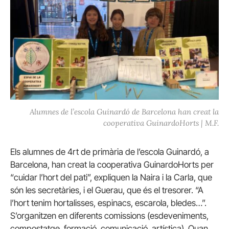
Alumnes de l’escola Guinardó de Barcelona han creat la
cooperativa GuinardoHorts | M.F.
Els alumnes de 4rt de primària de l’escola Guinardó, a
Barcelona, han creat la cooperativa GuinardoHorts per
“cuidar l’hort del pati”, expliquen la Naira i la Carla, que
són les secretàries, i el Guerau, que és el tresorer. “A
l’hort tenim hortalisses, espinacs, escarola, bledes…”.
S’organitzen en diferents comissions (esdeveniments,
compostatge, formació, comunicació, artística). Quan