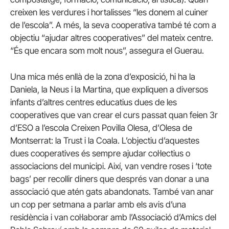
creixen les verdures i hortalisses “les donem al cuiner
de l’escola”. A més, la seva cooperativa també té com a
objectiu “ajudar altres cooperatives” del mateix centre.
“És que encara som molt nous”, assegura el Guerau.
Una mica més enllà de la zona d’exposició, hi ha la
Daniela, la Neus i la Martina, que expliquen a diversos
infants d’altres centres educatius dues de les
cooperatives que van crear el curs passat quan feien 3r
d’ESO a l’escola Creixen Povilla Olesa, d’Olesa de
Montserrat: la Trust i la Coala. L’objectiu d’aquestes
dues cooperatives és sempre ajudar col·lectius o
associacions del municipi. Així, van vendre roses i ‘tote
bags’ per recollir diners que després van donar a una
associació que atén gats abandonats. També van anar
un cop per setmana a parlar amb els avis d’una
residència i van col·laborar amb l’Associació d’Amics del