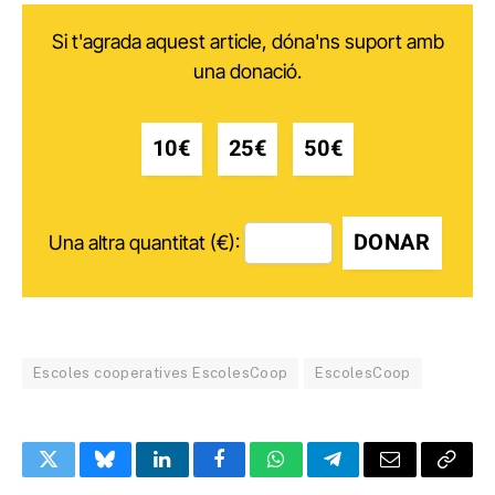
Si t'agrada aquest article, dóna'ns suport amb
una donació.
10€
25€
50€
DONAR
Una altra quantitat (€):
Escoles cooperatives EscolesCoop
EscolesCoop
Twitter
Bluesky
LinkedIn
Facebook
WhatsApp
Telegram
Email
Copy