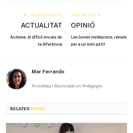
Link
PREVIOUS ARTICLE
NEXT ARTICLE
ACTUALITAT
OPINIÓ
Autisme, el difícil encaix de
Les bones mediacions, remeis
la diferència
per a un món petit
Mar Ferrando
Periodista i llicenciada en Pedagogia
RELATED
POSTS