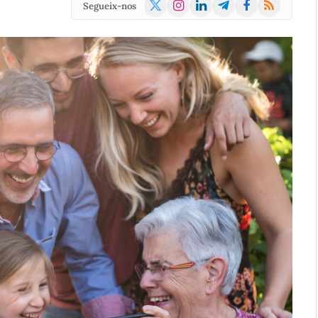
X
Instagram
LinkedIn
Telegram
Facebook
RSS
Segueix-nos
(Twitter)