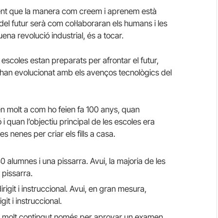
dent que la manera com creem i aprenem està
el futur serà com col·laboraran els humans i les
ena revolució industrial, és a tocar.
s escoles estan preparats per afrontar el futur,
han evolucionat amb els avenços tecnològics del
len molt a com ho feien fa 100 anys, quan
i quan l’objectiu principal de les escoles era
es nenes per criar els fills a casa.
0 alumnes i una pissarra. Avui, la majoria de les
 pissarra.
rigit i instruccional. Avui, en gran mesura,
it i instruccional.
r molt contingut només per aprovar un examen