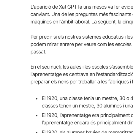
L’aparició de Xat GPT fa uns mesos va fer evi
canviant. Una de les preguntes més fascinants d
màquines en l’àmbit laboral. La següent, la cinqu
Per predir si els nostres sistemes educatius i le
podem mirar enrere per veure com les escoles 
passat.
En el seu nucli, les aules i les escoles s’assemb
l’aprenentatge es centrava en l’estandardització 
preparar els nens per treballar a les fàbriques i l
El 1920, una classe tenia un mestre, 30 o 4
classes tenen un mestre, 30 alumnes i una
El 1920, l’aprenentatge era principalment di
l’aprenentatge encara és principalment dirig
El 1920, els alumnes havien de memoritza