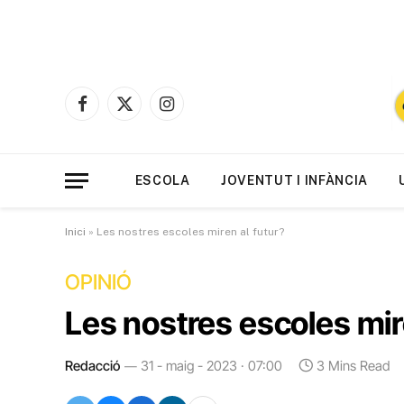
Facebook
X
Instagram
(Twitter)
ESCOLA
JOVENTUT I INFÀNCIA
Inici
»
Les nostres escoles miren al futur?
OPINIÓ
Les nostres escoles mir
Redacció
31 - maig - 2023 · 07:00
3 Mins Read