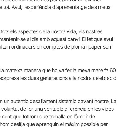
é tot. Avui, l’experiència d’aprenentatge dels meus
tots els aspectes de la nostra vida, els nostres
mantenir-se al dia amb aquest canvi. El fet que avui
utilitzin ordinadors en comptes de ploma i paper són
de la mateixa manera que ho va fer la meva mare fa 60
orpresa les dues generacions a la nostra celebració
m un autèntic desafiament sistèmic davant nostre. La
voluntat de fer una veritable diferència en les vides
ament que tothom que treballa en l’àmbit de
Tothom desitja que aprenguin el màxim possible per