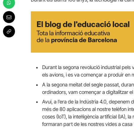
Durant la segona revolució industrial pels v
els avions, i es va començar a produir en
A la segona meitat del segle passat, durant
ordinadors, vam començar a digitalitzar el 
Avui, a l’era de la Indústria 4.0, depenem d
més de 80 aplicacions al nostre telèfon intel·
coses (IoT), la intel·ligència artificial (IA), 
formaran part de les nostres vides a casa i 