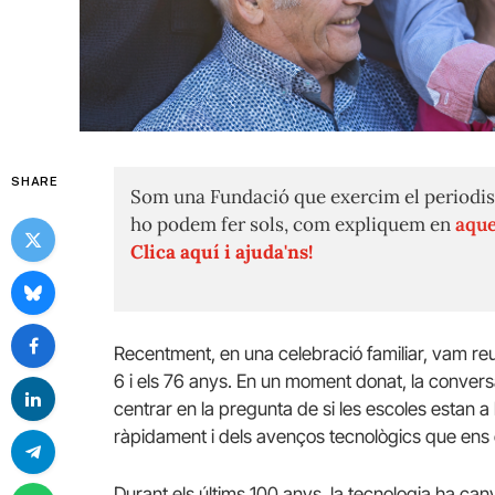
SHARE
Som una Fundació que exercim el periodis
ho podem fer sols, com expliquem en
aque
Clica aquí i ajuda'ns!
Recentment, en una celebració familiar, vam re
6 i els 76 anys. En un moment donat, la convers
centrar en la pregunta de si les escoles estan 
ràpidament i dels avenços tecnològics que ens 
Durant els últims 100 anys, la tecnologia ha can