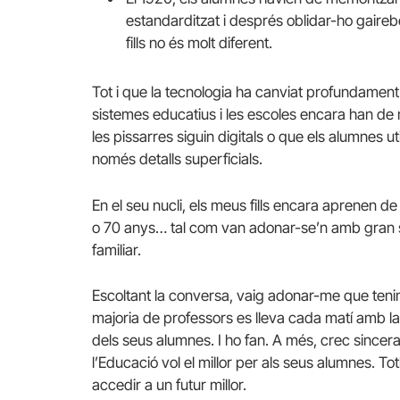
estandarditzat i després oblidar-ho gaireb
fills no és molt diferent.
Tot i que la tecnologia ha canviat profundament 
sistemes educatius i les escoles encara han de 
les pissarres siguin digitals o que els alumnes 
només detalls superficials.
En el seu nucli, els meus fills encara aprenen 
o 70 anys… tal com van adonar-se’n amb gran s
familiar.
Escoltant la conversa, vaig adonar-me que teni
majoria de professors es lleva cada matí amb la 
dels seus alumnes. I ho fan. A més, crec sincer
l’Educació vol el millor per als seus alumnes. 
accedir a un futur millor.