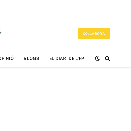
COL·LABORA
OPINIÓ
BLOGS
EL DIARI DE L’FP