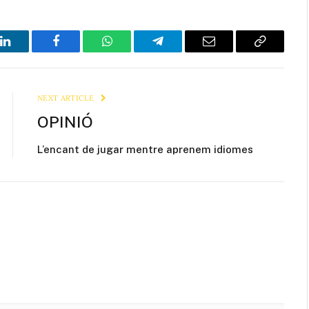
LinkedIn
Facebook
WhatsApp
Telegram
Email
Copy
Link
NEXT ARTICLE
OPINIÓ
L’encant de jugar mentre aprenem idiomes