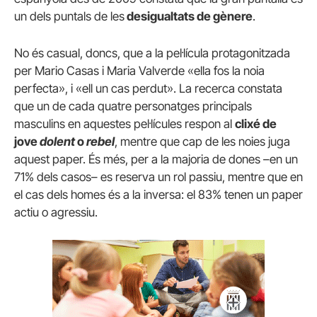
un dels puntals de les
desigualtats de gènere
.
No és casual, doncs, que a la pel·lícula protagonitzada
per Mario Casas i Maria Valverde «ella fos la noia
perfecta», i «ell un cas perdut». La recerca constata
que un de cada quatre personatges principals
masculins en aquestes pel·lícules respon al
clixé de
jove
dolent
o
rebel
, mentre que cap de les noies juga
aquest paper. És més, per a la majoria de dones –en un
71% dels casos– es reserva un rol passiu, mentre que en
el cas dels homes és a la inversa: el 83% tenen un paper
actiu o agressiu.