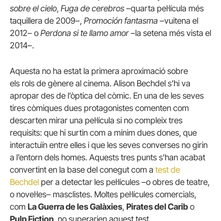
sobre el cielo
,
Fuga de cerebros
–quarta pel·lícula més
taquillera de 2009–,
Promoción fantasma
–vuitena el
2012– o
Perdona si te llamo amor
–la setena més vista el
2014–.
Aquesta no ha estat la primera aproximació sobre
els rols de gènere al cinema. Alison Bechdel s’hi va
apropar des de l’òptica del còmic. En una de les seves
tires còmiques dues protagonistes comenten com
descarten mirar una pel·lícula si no compleix tres
requisits: que hi surtin com a mínim dues dones, que
interactuïn entre elles i que les seves converses no girin
a l’entorn dels homes. Aquests tres punts s’han acabat
convertint en la base del conegut com a
test de
Bechdel
per a detectar les pel·lícules –o obres de teatre,
o novel·les– masclistes. Moltes pel·lícules comercials,
com
La Guerra de les Galàxies
,
Pirates del Carib
o
Pulp Fiction
, no superarien aquest test.