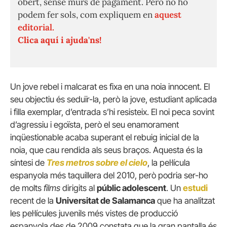
obert, sense murs de pagament. Però no ho
podem fer sols, com expliquem en
aquest
editorial.
Clica aquí i ajuda'ns!
Un jove rebel i malcarat es fixa en una noia innocent. El
seu objectiu és seduïr-la, però la jove, estudiant aplicada
i filla exemplar, d’entrada s’hi resisteix. El noi peca sovint
d’agressiu i egoïsta, però el seu enamorament
inqüestionable acaba superant el rebuig inicial de la
noia, que cau rendida als seus braços. Aquesta és la
síntesi de
Tres metros sobre el cielo
, la pel·lícula
espanyola més taquillera del 2010, però podria ser-ho
de molts
films
dirigits al
públic adolescent
. Un
estudi
recent de la
Universitat de Salamanca
que ha analitzat
les pel·lícules juvenils més vistes de producció
espanyola des de 2009 constata que la gran pantalla és