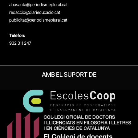
(Twitter)
abasanta@periodismeplural.cat
redaccio@diarieducacio.cat
publicitat@periodismeplural.cat
Telèfon:
932 311 247
AMB EL SUPORT DE