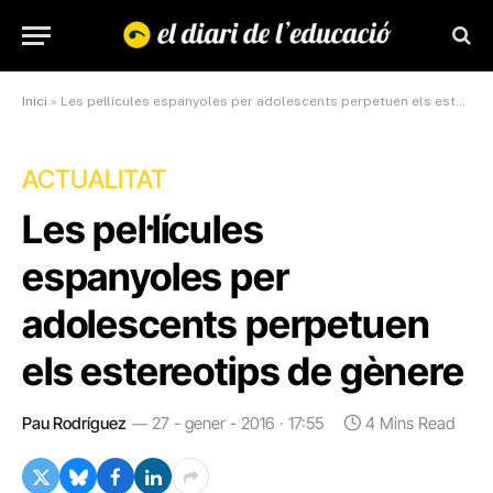
Inici
»
Les pel·lícules espanyoles per adolescents perpetuen els estereotips de gènere
ACTUALITAT
Les pel·lícules
espanyoles per
adolescents perpetuen
els estereotips de gènere
Pau Rodríguez
27 - gener - 2016 · 17:55
4 Mins Read