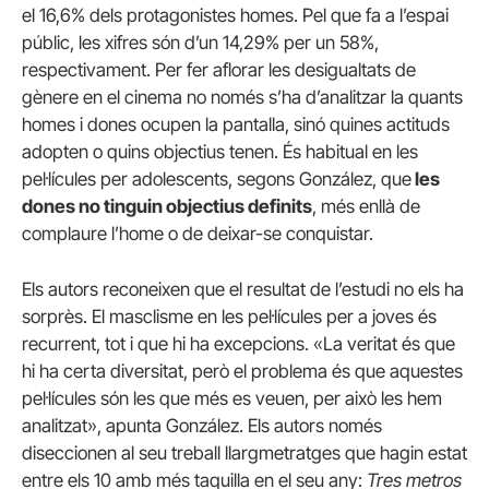
el 16,6% dels protagonistes homes. Pel que fa a l’espai
públic, les xifres són d’un 14,29% per un 58%,
respectivament. Per fer aflorar les desigualtats de
gènere en el cinema no només s’ha d’analitzar la quants
homes i dones ocupen la pantalla, sinó quines actituds
adopten o quins objectius tenen. És habitual en les
pel·lícules per adolescents, segons González, que
les
dones no tinguin objectius definits
, més enllà de
complaure l’home o de deixar-se conquistar.
Els autors reconeixen que el resultat de l’estudi no els ha
sorprès. El masclisme en les pel·lícules per a joves és
recurrent, tot i que hi ha excepcions. «La veritat és que
hi ha certa diversitat, però el problema és que aquestes
pel·lícules són les que més es veuen, per això les hem
analitzat», apunta González. Els autors només
diseccionen al seu treball llargmetratges que hagin estat
entre els 10 amb més taquilla en el seu any:
Tres metros