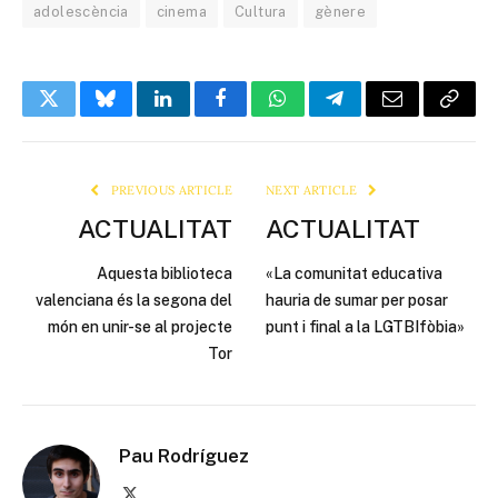
adolescència
cinema
Cultura
gènere
Twitter
Bluesky
LinkedIn
Facebook
WhatsApp
Telegram
Email
Copy
Link
PREVIOUS ARTICLE
NEXT ARTICLE
ACTUALITAT
ACTUALITAT
Aquesta biblioteca
«La comunitat educativa
valenciana és la segona del
hauria de sumar per posar
món en unir-se al projecte
punt i final a la LGTBIfòbia»
Tor
Pau Rodríguez
X