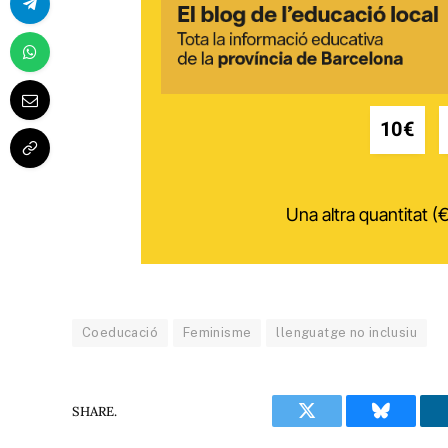
10€
Una altra quantitat (€
Coeducació
Feminisme
llenguatge no inclusiu
SHARE.
Twitter
Bluesky