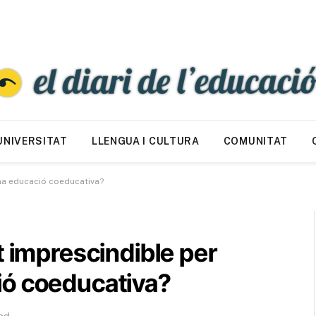
UNIVERSITAT
LLENGUA I CULTURA
COMUNITAT
una educació coeducativa?
t imprescindible per
ió coeducativa?