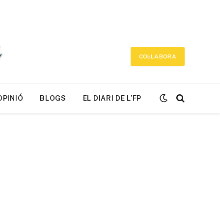
COL·LABORA
OPINIÓ
BLOGS
EL DIARI DE L’FP