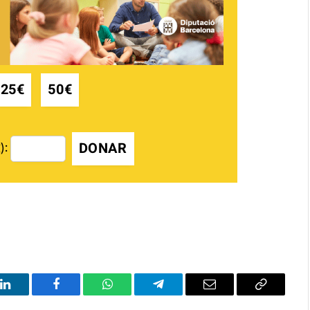
25€
50€
DONAR
):
LinkedIn
Facebook
WhatsApp
Telegram
Email
Copy