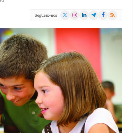
ad
X
Instagram
LinkedIn
Telegram
Facebook
RSS
Segueix-nos
(Twitter)