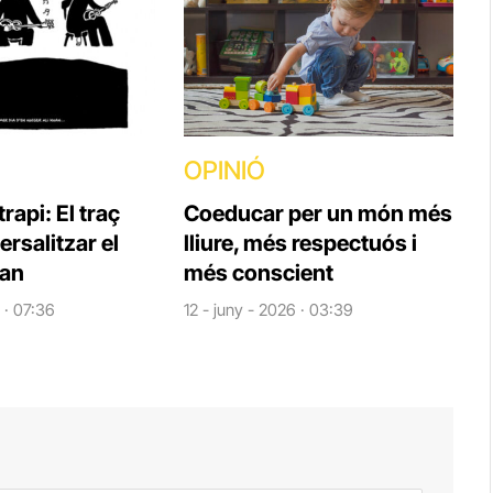
OPINIÓ
rapi: El traç
Coeducar per un món més
ersalitzar el
lliure, més respectuós i
ran
més conscient
 · 07:36
12 - juny - 2026 · 03:39