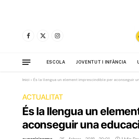
Facebook
X
Instagram
(Twitter)
ESCOLA
JOVENTUT I INFÀNCIA
Inici
»
És la llengua un element imprescindible per aconseguir 
ACTUALITAT
És la llengua un elemen
aconseguir una educac