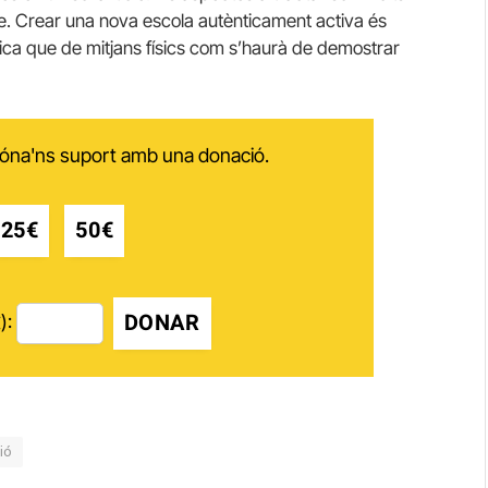
segle. Crear una nova escola autènticament activa és
ica que de mitjans físics com s’haurà de demostrar
 dóna'ns suport amb una donació.
25€
50€
DONAR
):
ió