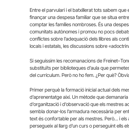
Entre el parvulari i el batxillerat tots sabem que
finançar una despesa familiar que se situa entre
comptar les famílies nombroses. És una despesa qu
comunitats autònomes i promou no pocs debats i
conflictes sobre l’adequació dels llibres als c
locals i estatals, les discussions sobre «adoctri
Si seguíssim les recomanacions de
Freinet
–
Ton
substituïts per biblioteques d’aula que permetes
del currículum. Però no ho fem. ¿Per què? Òbvi
Primer perquè la formació inicial actual dels 
d’aprenentatge així. Un mètode que demanaria u
d’organització i d’observació que els mestres act
sembla donar-los l’armadura necessària per enfr
text és confortable per als mestres. Però… i el
persegueix al llarg d’un curs o perseguint ells el