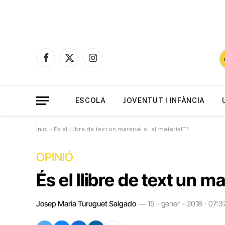
Facebook
X
Instagram
(Twitter)
ESCOLA
JOVENTUT I INFÀNCIA
Inici
»
És el llibre de text un material o “el material”?
OPINIÓ
És el llibre de text un m
Josep Maria Turuguet Salgado
15 - gener - 2018 · 07:3