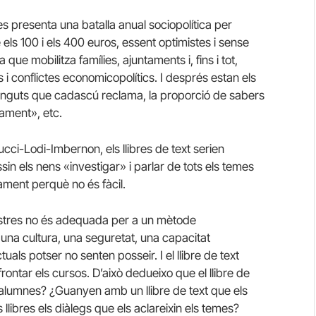
 es presenta una batalla anual sociopolítica per
 els 100 i els 400 euros, essent optimistes i sense
e mobilitza famílies, ajuntaments i, fins i tot,
 conflictes economicopolítics. I després estan els
ontinguts que cadascú reclama, la proporció de sabers
nament», etc.
ucci
-Lodi-
Imbernon
, els llibres de text serien
sin els nens «investigar» i parlar de tots els temes
ament perquè no és fàcil.
mestres no és adequada per a un mètode
na cultura, una seguretat, una capacitat
uals potser no senten posseir. I el llibre de text
ontar els cursos. D’això dedueixo que el llibre de
s alumnes? ¿Guanyen amb un llibre de text que els
s llibres els diàlegs que els aclareixin els temes?