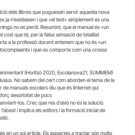
dició dels llibres que poguessin servir aquesta nova
res ja n’existeixen i que «el text» simplement és una
ningú no es perdi. Resumint, que el manual és «un
cost que té, per la falsa sensació de totalitat
porta a la professió docent entenem que no és «un
utocomplaents i que es comporta com una crossa
perimentant (Horitzó 2020,
Escolanova21
,
SUMMEM
)
clusius. No sabem del cert com aborden el tema de la
 de manuals escolars diu que és Iinternet qui
esforç desorbitat de pocs
anviant-los. Crec que res d’això no és la solució.
’abast i implica els editors i la formació inicial de
stió.
s en un sol article. Els aspectes a tractar són molts