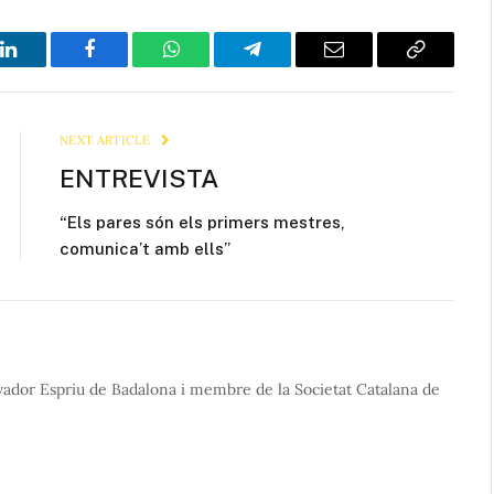
LinkedIn
Facebook
WhatsApp
Telegram
Email
Copy
Link
NEXT ARTICLE
ENTREVISTA
“Els pares són els primers mestres,
comunica’t amb ells”
lvador Espriu de Badalona i membre de la Societat Catalana de