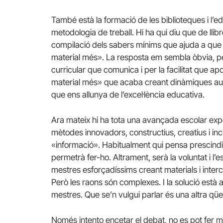
També està la formació de les biblioteques i l’e
metodologia de treball. Hi ha qui diu que de llib
compilació dels sabers mínims que ajuda a que 
material més». La resposta em sembla òbvia, pel 
curricular que comunica i per la facilitat que a
material més» que acaba creant dinàmiques a
que ens allunya de l’excel·lència educativa.
Ara mateix hi ha tota una avançada escolar ex
mètodes innovadors, constructius, creatius i in
«informació». Habitualment qui pensa prescindir
permetrà fer-ho. Altrament, serà la voluntat i l’
mestres
esforçadíssims
creant materials i interc
Però les raons són complexes. I la solució està a l
mestres. Que se’n vulgui parlar és una altra qüe
Només intento encetar el debat, no es pot fer mé