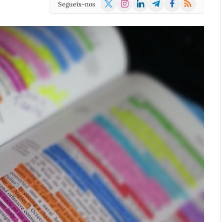
X
Instagram
LinkedIn
Telegram
Facebook
RSS
Segueix-nos
(Twitter)