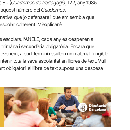
s 80 (
Cuadernos
de
Pedagogía
, 122, any 1985,
En aquest número del
Cuadernos
,
ernativa que jo defensaré i que em sembla que
escolar coherent. M’explicaré.
 escolars, l’
ANELE
, cada any es despenen a
 primària i secundària obligatòria. Encara que
s revenem, a curt termini resulten un material fungible.
nir tota la seva escolaritat en llibres de text. Vull
 obligatori, el llibre de text suposa una despesa