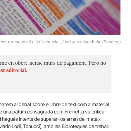
e text un material o "el" material / cc by-sa BookBabe (Pixabay)
me en obert, sense murs de pagament. Però no
st editorial.
rem al debat sobre el llibre de text com a material
i que una patum consagrada com
Freinet
ja va criticar
 hi hagués intents de superar-los arran del mateix
Mario
Lodi,
Tonucci
), amb les Biblioteques de treball,