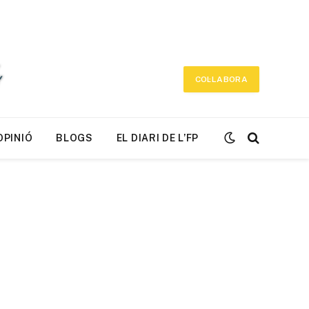
COL·LABORA
OPINIÓ
BLOGS
EL DIARI DE L’FP