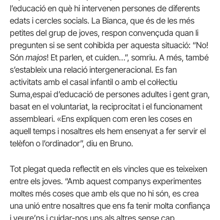
l’educació en què hi intervenen persones de diferents
edats i cercles socials. La Bianca, que és de les més
petites del grup de joves, respon convençuda quan li
pregunten si se sent cohibida per aquesta situació: “No!
Són
majos
! Et parlen, et cuiden…”, somriu. A més, també
s’estableix una relació intergeneracional. Es fan
activitats amb el casal infantil o amb el col·lectiu
Suma,espai d’educació de persones adultes i gent gran,
basat en el voluntariat, la reciprocitat i el funcionament
assembleari. «Ens expliquen com eren les coses en
aquell temps i nosaltres els hem ensenyat a fer servir el
telèfon o l’ordinador”, diu en Bruno.
Tot plegat queda reflectit en els vincles que es teixeixen
entre els joves. “Amb aquest companys experimentes
moltes més coses que amb els que no hi són, es crea
una unió entre nosaltres que ens fa tenir molta confiança
i veure’ns i cuidar-nos uns als altres sense cap