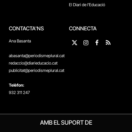
El Diari de l'Educació
CONTACTA'NS
CONNECTA
Ana Basanta
X
Instagram
Facebook
RSS
(Twitter)
abasanta@periodismeplural.cat
redaccio@diarieducacio.cat
publicitat@periodismeplural.cat
Telèfon:
932 311 247
AMB EL SUPORT DE