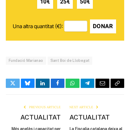
10€
25€
50€
DONAR
Una altra quantitat (€):
Fundació Marianao
Sant Boi de Llobegat
Twitter
Bluesky
LinkedIn
Facebook
WhatsApp
Telegram
Email
Copy
Link
PREVIOUS ARTICLE
NEXT ARTICLE
ACTUALITAT
ACTUALITAT
Més anglès i capacitat per
La Fiscalia catalana deixa al