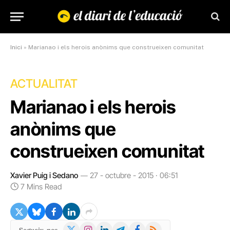
Inici
»
Marianao i els herois anònims que construeixen comunitat
ACTUALITAT
Marianao i els herois
anònims que
construeixen comunitat
Xavier Puig i Sedano
27 - octubre - 2015 · 06:51
7 Mins Read
X
Instagram
LinkedIn
Telegram
Facebook
RSS