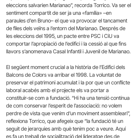
eleccions salvarien Marianao”, recorda Torrico. Va ser el
sentiment compartit de ser ja una «família» –en
paraules d’en Bruno– el que va provocar el tancament
de files dels veïns a l’entorn del Marianao. Després de
les eleccions del 1995, un pacte entre PSC i CiU va
comportar l’apropiació de l’edifici i la cessió al que fins
llavors s’anomenava Casal Infantil i Juvenil de Marianao.
El següent moment crucial a la història de l’Edifici dels
Balcons de Colors va arribar el 1998. La voluntat de
preservar el patrimoni acumulat i la por que un conflicte
laboral acabés amb el projecte els va portar a
constituir-se com a fundació. “Hi ha una tensió contínua
de com conservar l’esperit de l’associació: no volem
perdre de vista que venim d’un moviment assembleari”,
reflexiona Torrico, que afegeix que “la fundació té un
seguit de jerarquies amb què tenim poc a veure. Aquí
es fa un treball de socialització del lideratge des de