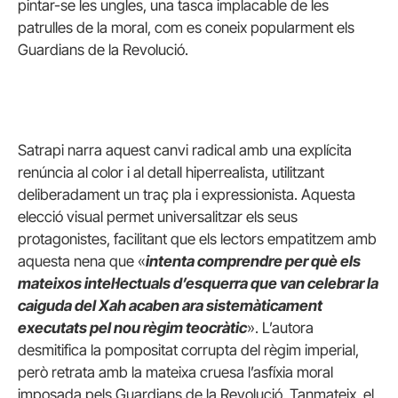
pintar-se les ungles, una tasca implacable de les
patrulles de la moral, com es coneix popularment els
Guardians de la Revolució.
Satrapi narra aquest canvi radical amb una explícita
renúncia al color i al detall hiperrealista, utilitzant
deliberadament un traç pla i expressionista. Aquesta
elecció visual permet universalitzar els seus
protagonistes, facilitant que els lectors empatitzem amb
aquesta nena que «
intenta comprendre per què els
mateixos intel·lectuals d’esquerra que van celebrar la
caiguda del Xah acaben ara sistemàticament
executats pel nou règim teocràtic
». L’autora
desmitifica la pompositat corrupta del règim imperial,
però retrata amb la mateixa cruesa l’asfíxia moral
imposada pels Guardians de la Revolució. Tanmateix, el