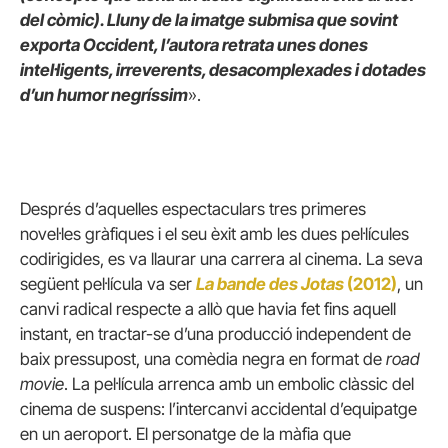
del còmic). Lluny de la imatge submisa que sovint
exporta Occident, l’autora retrata unes dones
intel·ligents, irreverents, desacomplexades i dotades
d’un humor negríssim
».
Després d’aquelles espectaculars tres primeres
novel·les gràfiques i el seu èxit amb les dues pel·lícules
codirigides, es va llaurar una carrera al cinema. La seva
següent pel·lícula va ser
La bande des Jotas
(2012)
, un
canvi radical respecte a allò que havia fet fins aquell
instant, en tractar-se d’una producció independent de
baix pressupost, una comèdia negra en format de
road
movie
. La pel·lícula arrenca amb un embolic clàssic del
cinema de suspens: l’intercanvi accidental d’equipatge
en un aeroport. El personatge de la màfia que