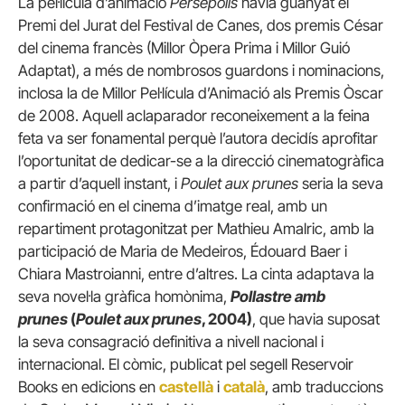
La pel·lícula d’animació
Persèpolis
havia guanyat el
Premi del Jurat del Festival de Canes, dos premis César
del cinema francès (Millor Òpera Prima i Millor Guió
Adaptat), a més de nombrosos guardons i nominacions,
inclosa la de Millor Pel·lícula d’Animació als Premis Òscar
de 2008. Aquell aclaparador reconeixement a la feina
feta va ser fonamental perquè l’autora decidís aprofitar
l’oportunitat de dedicar-se a la direcció cinematogràfica
a partir d’aquell instant, i
Poulet aux prunes
seria la seva
confirmació en el cinema d’imatge real, amb un
repartiment protagonitzat per Mathieu Amalric, amb la
participació de Maria de Medeiros, Édouard Baer i
Chiara Mastroianni, entre d’altres. La cinta adaptava la
seva novel·la gràfica homònima,
Pollastre amb
prunes
(
Poulet aux prunes
, 2004)
, que havia suposat
la seva consagració definitiva a nivell nacional i
internacional. El còmic, publicat pel segell Reservoir
Books en edicions en
castellà
i
català
, amb traduccions