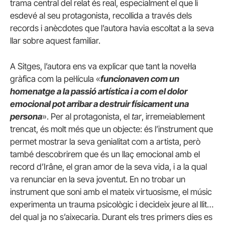
trama central del relat és real, especialment el que li
esdevé al seu protagonista, recollida a través dels
records i anècdotes que l’autora havia escoltat a la seva
llar sobre aquest familiar.
A Sitges, l’autora ens va explicar que tant la novel·la
gràfica com la pel·lícula «
funcionaven com un
homenatge a la passió artística i a com el dolor
emocional pot arribar a destruir físicament una
persona
». Per al protagonista, el
tar
, irremeiablement
trencat, és molt més que un objecte: és l’instrument que
permet mostrar la seva genialitat com a artista, però
també descobrirem que és un llaç emocional amb el
record d’Irâne, el gran amor de la seva vida, i a la qual
va renunciar en la seva joventut. En no trobar un
instrument que soni amb el mateix virtuosisme, el músic
experimenta un trauma psicològic i decideix jeure al llit…
del qual ja no s’aixecaria. Durant els tres primers dies es