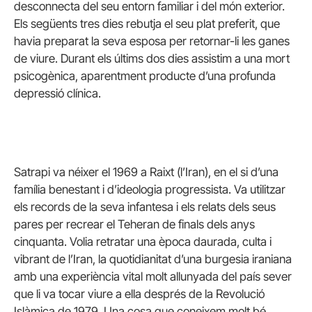
desconnecta del seu entorn familiar i del món exterior.
Els següents tres dies rebutja el seu plat preferit, que
havia preparat la seva esposa per retornar-li les ganes
de viure. Durant els últims dos dies assistim a una mort
psicogènica, aparentment producte d’una profunda
depressió clínica.
Satrapi va néixer el 1969 a Raixt (l’Iran), en el si d’una
família benestant i d’ideologia progressista. Va utilitzar
els records de la seva infantesa i els relats dels seus
pares per recrear el Teheran de finals dels anys
cinquanta. Volia retratar una època daurada, culta i
vibrant de l’Iran, la quotidianitat d’una burgesia iraniana
amb una experiència vital molt allunyada del país sever
que li va tocar viure a ella després de la Revolució
Islàmica de 1979. Una cosa que coneixem molt bé