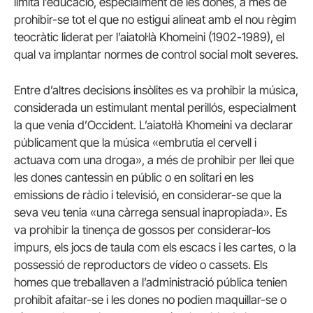
limita l’educació, especialment de les dones, a més de
prohibir-se tot el que no estigui alineat amb el nou règim
teocràtic liderat per l’aiatol·là Khomeini (1902-1989), el
qual va implantar normes de control social molt severes.
Entre d’altres decisions insòlites es va prohibir la música,
considerada un estimulant mental perillós, especialment
la que venia d’Occident. L’aiatol·là Khomeini va declarar
públicament que la música «embrutia el cervell i
actuava com una droga», a més de prohibir per llei que
les dones cantessin en públic o en solitari en les
emissions de ràdio i televisió, en considerar-se que la
seva veu tenia «una càrrega sensual inapropiada». Es
va prohibir la tinença de gossos per considerar-los
impurs, els jocs de taula com els escacs i les cartes, o la
possessió de reproductors de vídeo o cassets. Els
homes que treballaven a l’administració pública tenien
prohibit afaitar-se i les dones no podien maquillar-se o