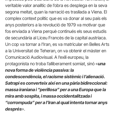
veritable valor analític de l’obra es desplega en la seva
segona meitat, quan la narració es trasllada a Viena. El
complex context polític que es va donar al seu país els
anys posteriors a la revolució de 1979 va motivar que
fos enviada a Viena perquè continués els seus estudis
de secundària al Liceu Francès de la capital austríaca.
Un cop va tornar a l’Iran, es va matricular en Belles Arts
a la Universitat de Teheran, on va obtenir el màster en
Comunicació Audiovisual. A l’exili europeu, la
protagonista no troba l’alliberament somiat, sinó «
una
nova forma de violència passiva: la
condescendència, el racisme sistèmic i l’alienació.
Satrapi es converteix així en una pària bidireccional:
massa iraniana i “perillosa” per a una Europa que la
mira amb sospita, i massa occidentalitzada i
“corrompuda” per a l’Iran al qual intenta tornar anys
després
».