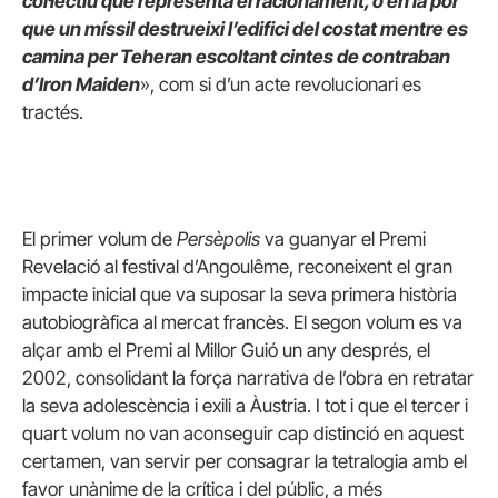
col·lectiu que representa el racionament, o en la por
que un míssil destrueixi l’edifici del costat mentre es
camina per Teheran escoltant cintes de contraban
d’Iron Maiden
», com si d’un acte revolucionari es
tractés.
El primer volum de
Persèpolis
va guanyar el Premi
Revelació al festival d’Angoulême, reconeixent el gran
impacte inicial que va suposar la seva primera història
autobiogràfica al mercat francès. El segon volum es va
alçar amb el Premi al Millor Guió un any després, el
2002, consolidant la força narrativa de l’obra en retratar
la seva adolescència i exili a Àustria. I tot i que el tercer i
quart volum no van aconseguir cap distinció en aquest
certamen, van servir per consagrar la tetralogia amb el
favor unànime de la crítica i del públic, a més