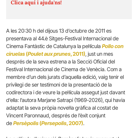
Clica aquí i ajuda'ns!
A les 20:30 h del dijous 13 d’octubre de 2011 es
presentava al 44.è Sitges-Festival Internacional de
Cinema Fantàstic de Catalunya la pel·lícula
Pollo con
ciruelas
(
Poulet aux prunes
, 2011)
, just un mes
després de la seva estrena a la Secció Oficial del
Festival Internacional de Cinema de Venècia. Com a
membre d’un dels jurats d’aquella edició, vaig tenir el
privilegi de ser testimoni de la presentació de la
codirectora i de veure la pel·lícula assegut just davant
d’ella: l’autora Marjane Satrapi (1969-2026), qui havia
adaptat la seva pròpia novel·la gràfica al costat de
Vincent Paronnaud, després de l’èxit conjunt
de
Persèpolis
(
Persepolis
, 2007)
.