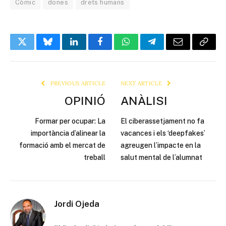
Còmic
dones
drets humans
Twitter
Bluesky
LinkedIn
Facebook
WhatsApp
Telegram
Email
Copy
Link
PREVIOUS ARTICLE
NEXT ARTICLE
OPINIÓ
ANÀLISI
Formar per ocupar: La
El ciberassetjament no fa
importància d’alinear la
vacances i els ‘deepfakes’
formació amb el mercat de
agreugen l’impacte en la
treball
salut mental de l’alumnat
Jordi Ojeda