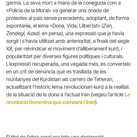
germà. La seva mort a mans de la coneguda com a
«Policia de la Moral» va generar una onada de
protestes al país sense precedents, adoptant, de forma
espontània, el lema «Dona, Vida, Llibertat» (
Zan,
Zendegi, Azadi
, en persa), una expressió que ja havia
sorgit i s’havia utilitzat amb anterioritat, a finals del segle
XX, per reivindicar el moviment d’alliberament kurd, i
popularitzat per diverses figures polítiques i culturals.
L’expressió recuperada, una vegada més, es converteix
en un crit de denúncia que es trasllada de les
muntanyes del Kurdistan als carrers de Teheran,
actualitzant l’històric lema revolucionari kurd a la realitat
de la situació de la dona a l’actual Iran (vegeu l’article
La
revolució femenina que canviarà l’Iran
).
El títol de l’obra coral era tota una declaració