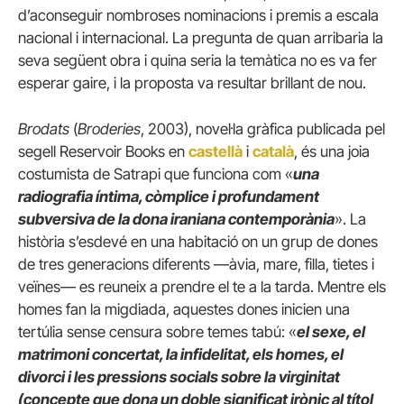
d’aconseguir nombroses nominacions i premis a escala
nacional i internacional. La pregunta de quan arribaria la
seva següent obra i quina seria la temàtica no es va fer
esperar gaire, i la proposta va resultar brillant de nou.
Brodats
(
Broderies
, 2003), novel·la gràfica publicada pel
segell Reservoir Books en
castellà
i
català
, és una joia
costumista de Satrapi que funciona com «
una
radiografia íntima, còmplice i profundament
subversiva de la dona iraniana contemporània
». La
història s’esdevé en una habitació on un grup de dones
de tres generacions diferents —àvia, mare, filla, tietes i
veïnes— es reuneix a prendre el te a la tarda. Mentre els
homes fan la migdiada, aquestes dones inicien una
tertúlia sense censura sobre temes tabú: «
el sexe, el
matrimoni concertat, la infidelitat, els homes, el
divorci i les pressions socials sobre la virginitat
(concepte que dona un doble significat irònic al títol