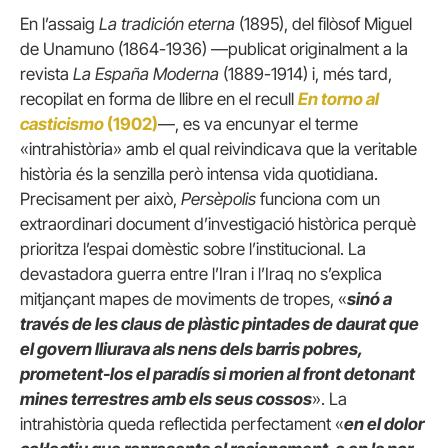
En l’assaig
La tradición eterna
(1895), del filòsof Miguel
de Unamuno (1864-1936) —publicat originalment a la
revista
La España Moderna
(1889-1914) i, més tard,
recopilat en forma de llibre en el recull
En torno al
casticismo
(1902)
—, es va encunyar el terme
«intrahistòria» amb el qual reivindicava que la veritable
història és la senzilla però intensa vida quotidiana.
Precisament per això,
Persèpolis
funciona com un
extraordinari document d’investigació històrica perquè
prioritza l’espai domèstic sobre l’institucional. La
devastadora guerra entre l’Iran i l’Iraq no s’explica
mitjançant mapes de moviments de tropes, «
sinó a
través de les claus de plàstic pintades de daurat que
el govern lliurava als nens dels barris pobres,
prometent-los el paradís si morien al front detonant
mines terrestres amb els seus cossos
». La
intrahistòria queda reflectida perfectament «
en el dolor