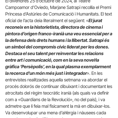
El divendres 25 d’octubre de 2024, al Teatre
Campoamor d’Oviedo, Marjane Satrapi recollia el Premi
Princesa d’Astúries de Comunicació i Humanitats. El text
oficial de l’acta deia literalment el següent: «
El jurat
reconeix en la historietista, directora de cinema i
pintora d’origen franco-iranià una veu essencial per a
la defensa dels drets humans i la llibertat. Satrapi és
un símbol del compromís cívic liderat per les dones.
Destaca el seu talent per reinventar les relacions
entre art i comunicació, com en la seva novel·la
gràfica ‘Persèpolis’, en la qual plasma exemplarment
la recerca d’un món més just i integrador
». En les
entrevistes realitzades aquella setmana va abordar el
procés dolorós de continuar dibuixant i documentant les
atrocitats del règim teocràtic iranià (als quals va definir
com a «Guardians de la Revolució», no del país), i va
admetre que li feia mal físicament la mà en dibuixar-los.
Va desenvolupar una mena d’al·lèrgia i nàusees cada