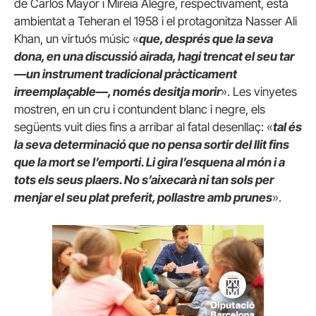
de Carlos Mayor i Mireia Alegre, respectivament, està
ambientat a Teheran el 1958 i el protagonitza Nasser Ali
Khan, un virtuós músic «
que, després que la seva
dona, en una discussió airada, hagi trencat el seu tar
—un instrument tradicional pràcticament
irreemplaçable—, només desitja morir
». Les vinyetes
mostren, en un cru i contundent blanc i negre, els
següents vuit dies fins a arribar al fatal desenllaç: «
tal és
la seva determinació que no pensa sortir del llit fins
que la mort se l’emporti. Li gira l’esquena al món i a
tots els seus plaers. No s’aixecarà ni tan sols per
menjar el seu plat preferit, pollastre amb prunes
».