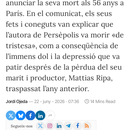
anunciar la seva mort als 56 anys a
París. En el comunicat, els seus
fets i coneguts van explicar que
l’autora de Persèpolis va morir «de
tristesa», com a conseqüència de
l’immens dol i la depressió que va
patir després de la pèrdua del seu
marit i productor, Mattias Ripa,
traspassat l’any anterior.
Jordi Ojeda
22 - juny - 2026 · 07:36
14 Mins Read
X
Instagram
LinkedIn
Telegram
Facebook
RSS
Segueix-nos