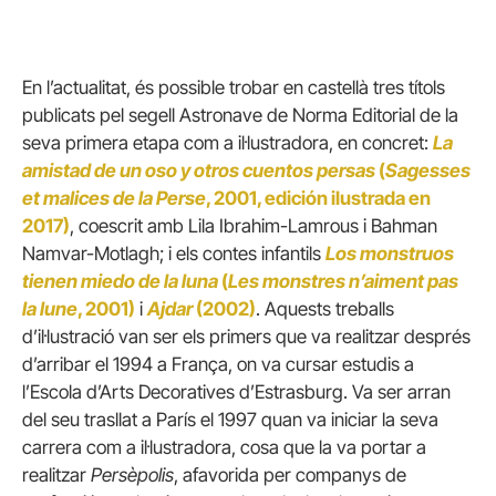
En l’actualitat, és possible trobar en castellà tres títols
publicats pel segell Astronave de Norma Editorial de la
seva primera etapa com a il·lustradora, en concret:
La
amistad de un oso y otros cuentos persas
(
Sagesses
et malices de la Perse
, 2001, edición ilustrada en
2017)
, coescrit amb Lila Ibrahim-Lamrous i Bahman
Namvar-Motlagh; i els contes infantils
Los monstruos
tienen miedo de la luna
(
Les monstres n’aiment pas
la lune
, 2001)
i
Ajdar
(2002)
. Aquests treballs
d’il·lustració van ser els primers que va realitzar després
d’arribar el 1994 a França, on va cursar estudis a
l’Escola d’Arts Decoratives d’Estrasburg. Va ser arran
del seu trasllat a París el 1997 quan va iniciar la seva
carrera com a il·lustradora, cosa que la va portar a
realitzar
Persèpolis
, afavorida per companys de