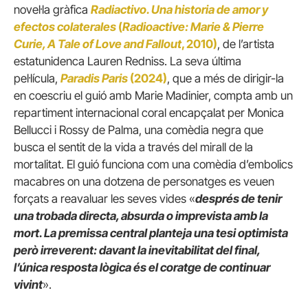
novel·la gràfica
Radiactivo. Una historia de amor y
efectos colaterales
(
Radioactive: Marie & Pierre
Curie, A Tale of Love and Fallout
, 2010)
, de l’artista
estatunidenca Lauren Redniss. La seva última
pel·lícula,
Paradis Paris
(2024)
, que a més de dirigir-la
en coescriu el guió amb Marie Madinier, compta amb un
repartiment internacional coral encapçalat per Monica
Bellucci i Rossy de Palma, una comèdia negra que
busca el sentit de la vida a través del mirall de la
mortalitat. El guió funciona com una comèdia d’embolics
macabres on una dotzena de personatges es veuen
forçats a reavaluar les seves vides «
després de tenir
una trobada directa, absurda o imprevista amb la
mort. La premissa central planteja una tesi optimista
però irreverent: davant la inevitabilitat del final,
l’única resposta lògica és el coratge de continuar
vivint
».