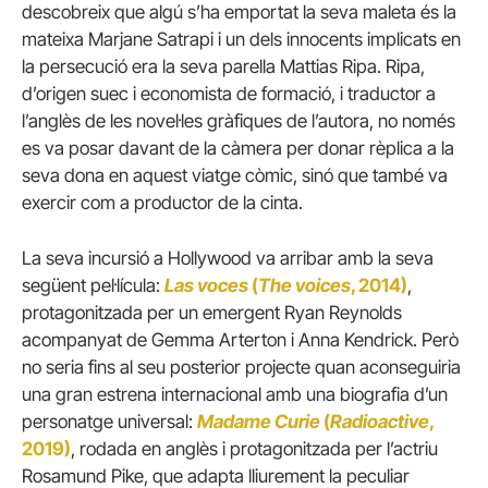
descobreix que algú s’ha emportat la seva maleta és la
mateixa Marjane Satrapi i un dels innocents implicats en
la persecució era la seva parella Mattias Ripa. Ripa,
d’origen suec i economista de formació, i traductor a
l’anglès de les novel·les gràfiques de l’autora, no només
es va posar davant de la càmera per donar rèplica a la
seva dona en aquest viatge còmic, sinó que també va
exercir com a productor de la cinta.
La seva incursió a Hollywood va arribar amb la seva
següent pel·lícula:
Las voces
(
The voices
, 2014)
,
protagonitzada per un emergent Ryan Reynolds
acompanyat de Gemma Arterton i Anna Kendrick. Però
no seria fins al seu posterior projecte quan aconseguiria
una gran estrena internacional amb una biografia d’un
personatge universal:
Madame Curie
(
Radioactive
,
2019)
, rodada en anglès i protagonitzada per l’actriu
Rosamund Pike, que adapta lliurement la peculiar