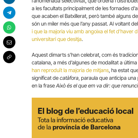
l’anomenada selectivitat, que ordena i distribuei
a les facultats principalment de les fornades d
que acaben el Batxillerat, però també alguns de 
són un miler més que l’any passat. Al voltant 
i que la majoria viu amb angoixa el fet d’haver d
universitari que desitja
.
Aquest dimarts s’han celebrat, com és tradiciona
catalana, a més d’algunes de modalitat a última
han reproduït la majoria de mitjans
, ha estat qu
significat de
catàfora
, paraula que anticipa una
en la frase
Això és el que em va dir: que renunc