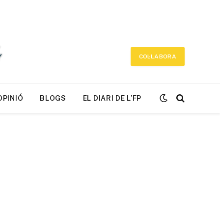
COL·LABORA
OPINIÓ
BLOGS
EL DIARI DE L’FP