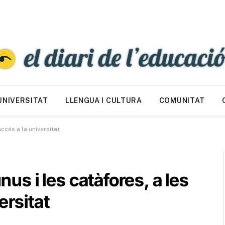
UNIVERSITAT
LLENGUA I CULTURA
COMUNITAT
accés a la universitat
nus i les catàfores, a les
ersitat