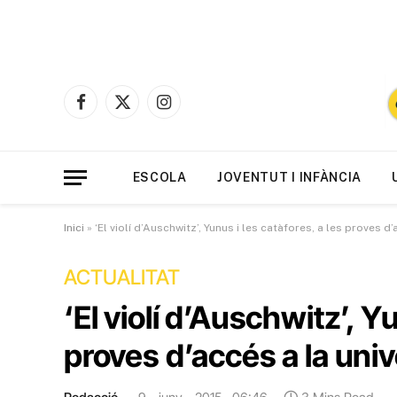
Facebook
X
Instagram
(Twitter)
ESCOLA
JOVENTUT I INFÀNCIA
Inici
»
‘El violí d’Auschwitz’, Yunus i les catàfores, a les proves d’
ACTUALITAT
‘El violí d’Auschwitz’, Yu
proves d’accés a la univ