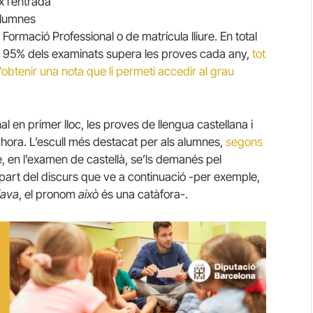
x l’entrada
’alumnes
Formació Professional o de matrícula lliure. En total
del 95% dels examinats supera les proves cada any,
tot
’obtenir una nota que li permeti accedir al grau
l en primer lloc, les proves de llengua castellana i
 hora. L’escull més destacat per als alumnes,
segons
e, en l’examen de castellà, se’ls demanés pel
 part del discurs que ve a continuació -per exemple,
iava
, el pronom
això
és una catàfora-.