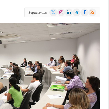
X
Instagram
LinkedIn
Telegram
Facebook
RSS
Segueix-nos
(Twitter)