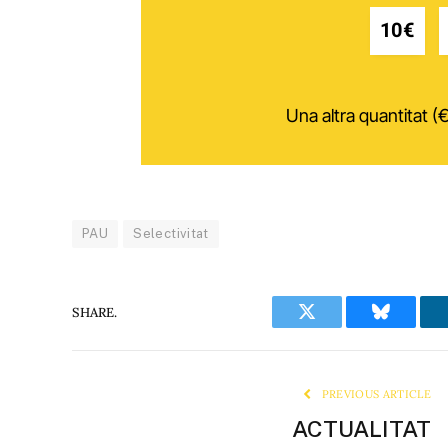
10€
Una altra quantitat (€
PAU
Selectivitat
SHARE.
Twitter
Bluesky
PREVIOUS ARTICLE
ACTUALITAT