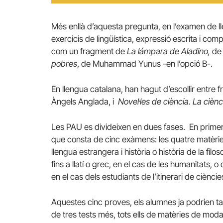
Més enllà d’aquesta pregunta, en l’examen de l
exercicis de lingüística, expressió escrita i com
com un fragment de
La lámpara de Aladino,
de 
pobres
, de Muhammad Yunus -en l’opció B-.
En llengua catalana, han hagut d’escollir entre 
Àngels Anglada, i
Novel·les de ciència. La ciènci
Les PAU es divideixen en dues fases. En primer ll
que consta de cinc exàmens: les quatre matèrie
llengua estrangera i història o història de la filos
fins a llatí o grec, en el cas de les humanitats, 
en el cas dels estudiants de l’itinerari de cièncie
Aquestes cinc proves, els alumnes ja podrien tan
de tres tests més, tots ells de matèries de moda