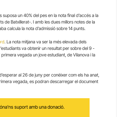
es suposa un 40% del pes en la nota final d’accés a la
s de Batxillerat-. I amb les dues millors notes de la
a calcula la nota d’admissió sobre 14 punts.
ord
. La nota mitjana va ser la més elevada dels
estudiants va obtenir un resultat per sobre del 9 -
per primera vegada un jove estudiant, de Vilanova i la
d’esperar al 26 de juny per conèixer com els ha anat,
primera vegada, es podran descarregar el document
 dóna'ns suport amb una donació.