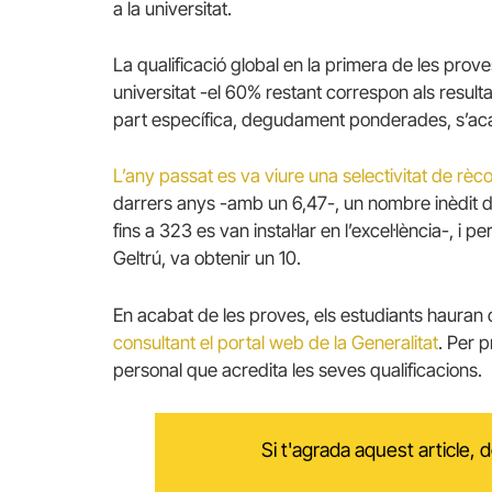
a la universitat.
La qualificació global en la primera de les prov
universitat -el 60% restant correspon als resultat
part específica, degudament ponderades, s’acab
L’any passat es va viure una selectivitat de rèc
darrers anys -amb un 6,47-, un nombre inèdit d’
fins a 323 es van instal·lar en l’excel·lència-, i 
Geltrú, va obtenir un 10.
En acabat de les proves, els estudiants hauran 
consultant el portal web de la Generalitat
. Per 
personal que acredita les seves qualificacions.
Si t'agrada aquest article,