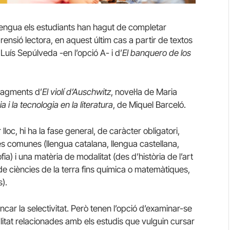
lengua els estudiants han hagut de completar
prensió lectora, en aquest últim cas a partir de textos
Luís Sepúlveda -en l’opció A- i d’
El banquero de los
fragments d’
El violí d’Auschwitz
, novel·la de Maria
a i la tecnologia en la literatura
, de Miquel Barceló.
oc, hi ha la fase general, de caràcter obligatori,
s comunes (llengua catalana, llengua castellana,
ofia) i una matèria de modalitat (des d’història de l’art
o de ciències de la terra fins química o matemàtiques,
s).
car la selectivitat. Però tenen l’opció d’examinar-se
litat relacionades amb els estudis que vulguin cursar