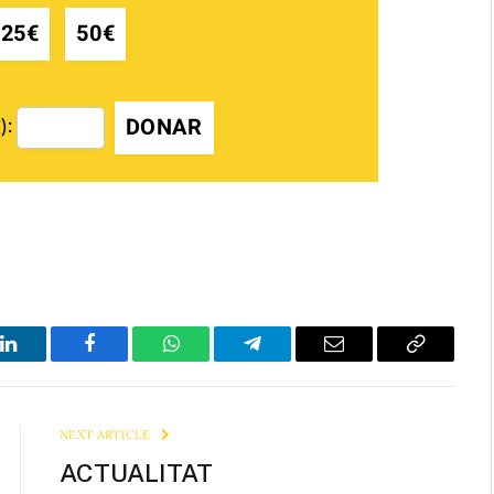
25€
50€
DONAR
):
LinkedIn
Facebook
WhatsApp
Telegram
Email
Copy
Link
NEXT ARTICLE
ACTUALITAT