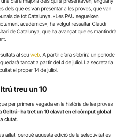
 una clara majoria dels qui si presentaven, enguany
es dels que es van presentar a les proves, que van
 tribunals de tot Catalunya. «Les PAU segueixen
strictament acadèmics», ha volgut ressaltar Claudi
ersitari de Catalunya, que ha avançat que es mantindrà
rt.
esultats al seu
web
. A partir d’ara s’obrirà un període
quedarà tancat a partir del 4 de juliol. La secretaria
ltat el proper 14 de juliol.
ltrú treu un 10
 que per primera vegada en la història de les proves
 Geltrú- ha tret un 10 clavat en el còmput global
la ciutat.
s aïllat, perquè aquesta edició de la selectivitat és