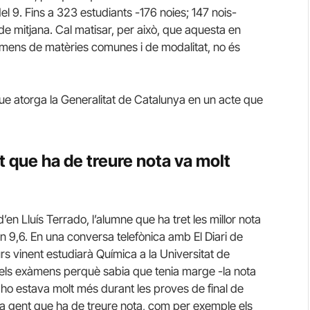
 9. Fins a 323 estudiants -176 noies; 147 nois-
9 de mitjana. Cal matisar, per això, que aquesta en
mens de matèries comunes i de modalitat, no és
que atorga la Generalitat de Catalunya en un acte que
t que ha de treure nota va molt
d’en Lluís Terrado, l’alumne que ha tret les millor nota
n 9,6. En una conversa telefònica amb El Diari de
urs vinent estudiarà Química a la Universitat de
els exàmens perquè sabia que tenia marge -la nota
, ho estava molt més durant les proves de final de
 la gent que ha de treure nota, com per exemple els