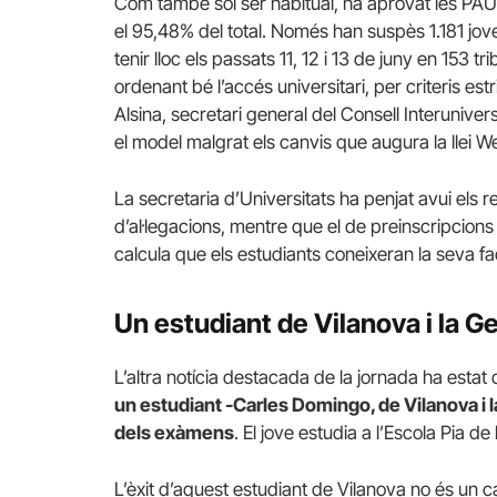
Com també sol ser habitual, ha aprovat les PAU
el 95,48% del total. Només han suspès 1.181 jov
tenir lloc els passats 11, 12 i 13 de juny en 153
ordenant bé l’accés universitari, per criteris e
Alsina, secretari general del Consell Interuniv
el model malgrat els canvis que augura la llei We
La secretaria d’Universitats ha penjat avui els r
d’al·legacions, mentre que el de preinscripcions 
calcula que els estudiants coneixeran la seva facu
Un estudiant de Vilanova i la Ge
L’altra notícia destacada de la jornada ha estat
un estudiant -Carles Domingo, de Vilanova i la
dels exàmens
. El jove estudia a l’Escola Pia de 
L’èxit d’aquest estudiant de Vilanova no és un ca