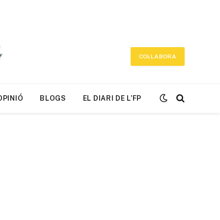
COL·LABORA
OPINIÓ
BLOGS
EL DIARI DE L’FP