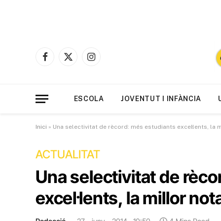
Facebook
X
Instagram
(Twitter)
ESCOLA
JOVENTUT I INFÀNCIA
Inici
»
Una selectivitat de rècord: més estudiants excel·lents, la 
ACTUALITAT
Una selectivitat de rèc
excel·lents, la millor no