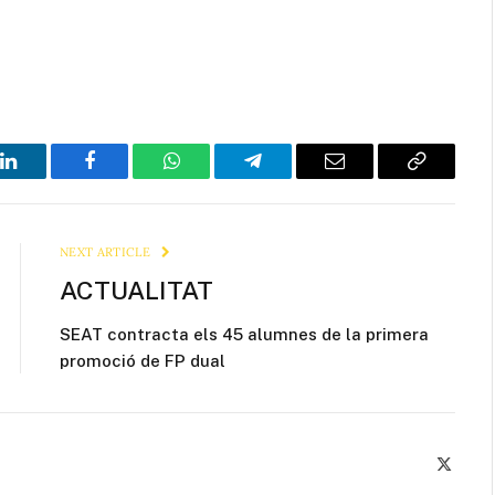
LinkedIn
Facebook
WhatsApp
Telegram
Email
Copy
Link
NEXT ARTICLE
ACTUALITAT
SEAT contracta els 45 alumnes de la primera
promoció de FP dual
X
(Twitte