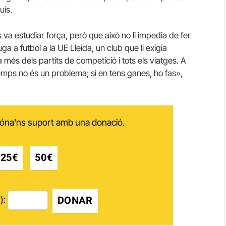
uís.
va estudiar força, però que això no li impedia de fer
ga a futbol a la UE Lleida, un club que li exigia
és dels partits de competició i tots els viatges. A
temps no és un problema; si en tens ganes, ho fas»,
 dóna'ns suport amb una donació.
25€
50€
DONAR
):