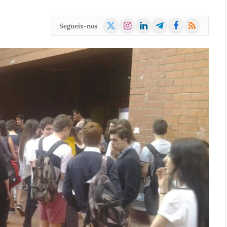
X
Instagram
LinkedIn
Telegram
Facebook
RSS
Segueix-nos
(Twitter)