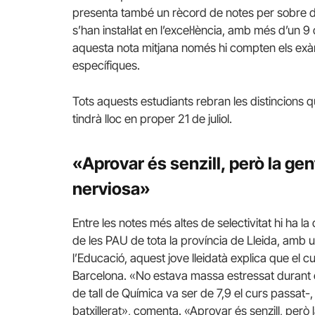
presenta també un rècord de notes per sobre del
s’han instal·lat en l’excel·lència, amb més d’un 
aquesta nota mitjana només hi compten els exà
específiques.
Tots aquests estudiants rebran les distincions 
tindrà lloc en proper 21 de juliol.
«Aprovar és senzill, però la gen
nerviosa»
Entre les notes més altes de selectivitat hi ha la 
de les PAU de tota la província de Lleida, amb u
l’Educació, aquest jove lleidatà explica que el c
Barcelona. «No estava massa estressat durant 
de tall de Química va ser de 7,9 el curs passat-
batxillerat», comenta. «Aprovar és senzill, però