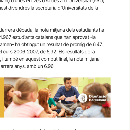
lanç d’unes Proves d’Accés a la Universitat (PAU)
est divendres la secretaria d’Universitats de la
arrera dècada, la nota mitjana dels estudiants ha
4.967 estudiants catalans que han aprovat -la
amen- ha obtingut un resultat de promig de 6,47.
el curs 2006-2007, de 5,92. Els resultats de la
t, i també en aquest còmput final, la nota mitjana
 darrers anys, amb un 6,96.