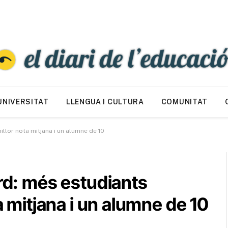
UNIVERSITAT
LLENGUA I CULTURA
COMUNITAT
millor nota mitjana i un alumne de 10
ord: més estudiants
ta mitjana i un alumne de 10