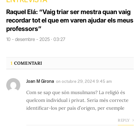
Raquel Elá: “Vaig triar ser mestra quan vaig
recordar tot el que em varen ajudar els meus
professors”
10 - desembre - 2025 · 03:27
1
COMENTARI
Joan M Girona
on
octubre 29, 2024 9:45 am
Com se sap que són musulmans? La religió és
quelcom individual i privat. Seria més correcte
identificar-los per país d’origen, per exemple
REPLY