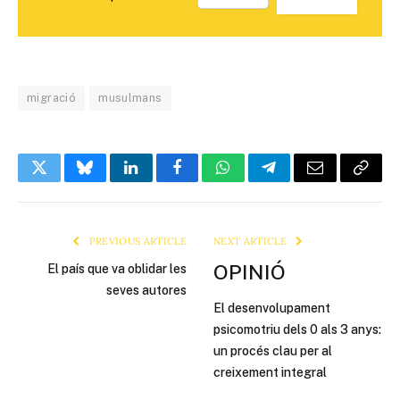
migració
musulmans
Twitter
Bluesky
LinkedIn
Facebook
WhatsApp
Telegram
Email
Copy
Link
PREVIOUS ARTICLE
NEXT ARTICLE
OPINIÓ
El país que va oblidar les
seves autores
El desenvolupament
psicomotriu dels 0 als 3 anys:
un procés clau per al
creixement integral