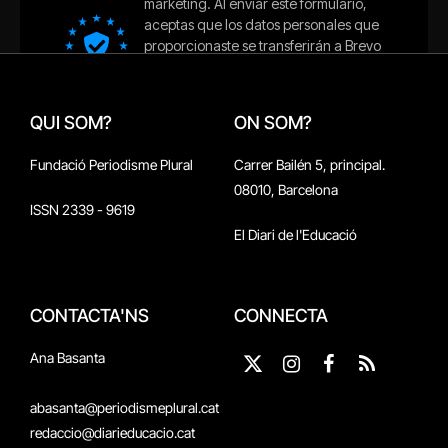
QUI SOM?
ON SOM?
Fundació Periodisme Plural
Carrer Bailén 5, principal.
08010, Barcelona
ISSN 2339 - 9619
El Diari de l'Educació
CONTACTA'NS
CONNECTA
Ana Basanta
X
Instagram
Facebook
RSS
(Twitter)
abasanta@periodismeplural.cat
redaccio@diarieducacio.cat