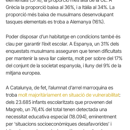
Grècia la proporció baixa al 36%, i a Itàlia al 34%. La
proporció més baixa de musulmans desenvolupant
tasques elementals es troba a Alemanya (16%).
Poder disposar d’un habitatge en condicions també és
clau per garantir l’èxit escolar. A Espanya, un 31% dels
enquestats musulmans asseguren que tenen dificultats
per mantenir la seva llar calenta, molt per sobre del 17%
del conjunt de la societat espanyola, i lluny del 9% de la
mitjana europea.
A Catalunya, de fet, l’alumnat d’arrel marroquina es
troba
molt majoritàriament en situació de vulnerabilitat
:
dels 23.685 infants escolaritzats que provenen del
Magreb, un 76,4% del total tenen detectada una
necessitat educativa especial (18.094), eminentment
per ‘situacions socioeconòmiques desafavorides’ i