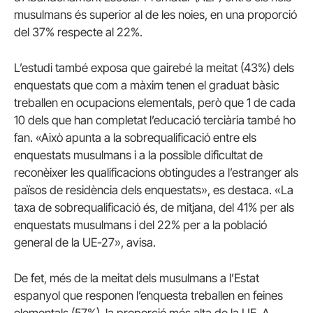
musulmans és superior al de les noies, en una proporció
del 37% respecte al 22%.
L’estudi també exposa que gairebé la meitat (43%) dels
enquestats que com a màxim tenen el graduat bàsic
treballen en ocupacions elementals, però que 1 de cada
10 dels que han completat l’educació terciària també ho
fan. «Això apunta a la sobrequalificació entre els
enquestats musulmans i a la possible dificultat de
reconèixer les qualificacions obtingudes a l’estranger als
països de residència dels enquestats», es destaca. «La
taxa de sobrequalificació és, de mitjana, del 41% per als
enquestats musulmans i del 22% per a la població
general de la UE-27», avisa.
De fet, més de la meitat dels musulmans a l’Estat
espanyol que responen l’enquesta treballen en feines
elementals (57%), la proporció més alta de la UE. A