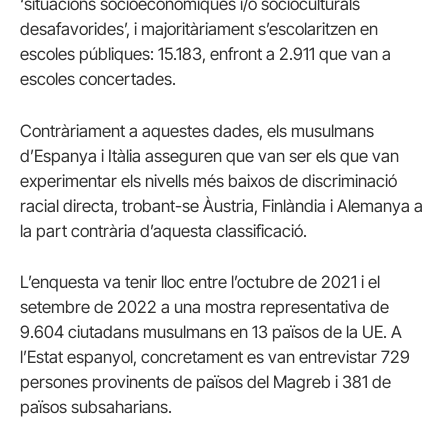
‘situacions socioeconòmiques i/o socioculturals
desafavorides’, i majoritàriament s’escolaritzen en
escoles públiques: 15.183, enfront a 2.911 que van a
escoles concertades.
Contràriament a aquestes dades, els musulmans
d’Espanya i Itàlia asseguren que van ser els que van
experimentar els nivells més baixos de discriminació
racial directa, trobant-se Àustria, Finlàndia i Alemanya a
la part contrària d’aquesta classificació.
L’enquesta va tenir lloc entre l’octubre de 2021 i el
setembre de 2022 a una mostra representativa de
9.604 ciutadans musulmans en 13 països de la UE. A
l’Estat espanyol, concretament es van entrevistar 729
persones provinents de països del Magreb i 381 de
països subsaharians.