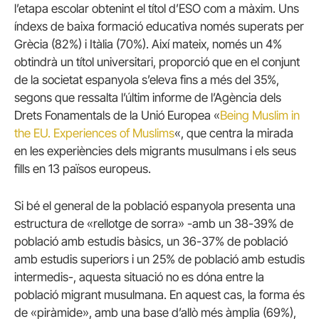
l’etapa escolar obtenint el títol d’ESO com a màxim. Uns
índexs de baixa formació educativa només superats per
Grècia (82%) i Itàlia (70%). Així mateix, només un 4%
obtindrà un títol universitari, proporció que en el conjunt
de la societat espanyola s’eleva fins a més del 35%,
segons que ressalta l’últim informe de l’Agència dels
Drets Fonamentals de la Unió Europea «
Being Muslim in
the EU. Experiences of Muslims
«, que centra la mirada
en les experiències dels migrants musulmans i els seus
fills en 13 països europeus.
Si bé el general de la població espanyola presenta una
estructura de «rellotge de sorra» -amb un 38-39% de
població amb estudis bàsics, un 36-37% de població
amb estudis superiors i un 25% de població amb estudis
intermedis-, aquesta situació no es dóna entre la
població migrant musulmana. En aquest cas, la forma és
de «piràmide», amb una base d’allò més àmplia (69%),