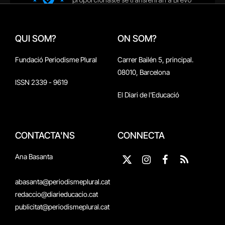
QUI SOM?
ON SOM?
Fundació Periodisme Plural
Carrer Bailén 5, principal.
08010, Barcelona
ISSN 2339 - 9619
El Diari de l'Educació
CONTACTA'NS
CONNECTA
Ana Basanta
X
Instagram
Facebook
RSS
(Twitter)
abasanta@periodismeplural.cat
redaccio@diarieducacio.cat
publicitat@periodismeplural.cat