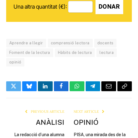
DONAR
Una altra quantitat (€):
Aprendre a llegir
comprensió lectora
docents
Foment de la lectura
Hàbits de lectura
lectura
opinió
Twitter
Bluesky
LinkedIn
Facebook
WhatsApp
Telegram
Email
Copy
Link
PREVIOUS ARTICLE
NEXT ARTICLE
ANÀLISI
OPINIÓ
La redacció d’una alumna
PISA, una mirada des de la