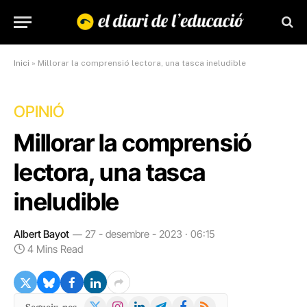
Inici
»
Millorar la comprensió lectora, una tasca ineludible
OPINIÓ
Millorar la comprensió
lectora, una tasca
ineludible
Albert Bayot
27 - desembre - 2023 · 06:15
4 Mins Read
X
Instagram
LinkedIn
Telegram
Facebook
RSS