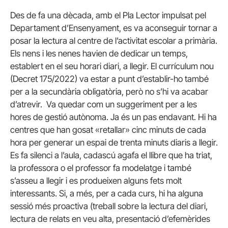
Des de fa una dècada, amb el Pla Lector impulsat pel
Departament d’Ensenyament, es va aconseguir tornar a
posar la lectura al centre de l’activitat escolar a primària.
Els nens i les nenes havien de dedicar un temps,
establert en el seu horari diari, a llegir. El currículum nou
(Decret 175/2022) va estar a punt d’establir-ho també
per a la secundària obligatòria, però no s’hi va acabar
d’atrevir. Va quedar com un suggeriment per a les
hores de gestió autònoma. Ja és un pas endavant. Hi ha
centres que han gosat «retallar» cinc minuts de cada
hora per generar un espai de trenta minuts diaris a llegir.
Es fa silenci a l’aula, cadascú agafa el llibre que ha triat,
la professora o el professor fa modelatge i també
s’asseu a llegir i es produeixen alguns fets molt
interessants. Si, a més, per a cada curs, hi ha alguna
sessió més proactiva (treball sobre la lectura del diari,
lectura de relats en veu alta, presentació d’efemèrides