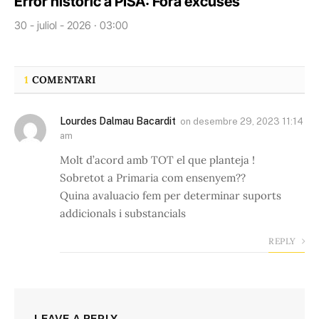
Error històric a PISA: Fora excuses
30 - juliol - 2026 · 03:00
1
COMENTARI
Lourdes Dalmau Bacardit
on
desembre 29, 2023 11:14
am
Molt d’acord amb TOT el que planteja !
Sobretot a Primaria com ensenyem??
Quina avaluacio fem per determinar suports
addicionals i substancials
REPLY
LEAVE A REPLY