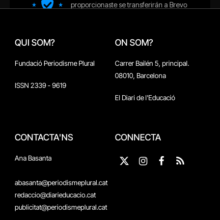
QUI SOM?
ON SOM?
Fundació Periodisme Plural
Carrer Bailén 5, principal.
08010, Barcelona
ISSN 2339 - 9619
El Diari de l'Educació
CONTACTA'NS
CONNECTA
Ana Basanta
X
Instagram
Facebook
RSS
(Twitter)
abasanta@periodismeplural.cat
redaccio@diarieducacio.cat
publicitat@periodismeplural.cat