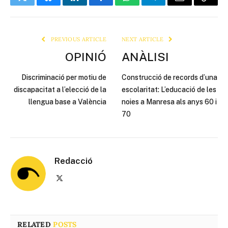
Twitter
Bluesky
LinkedIn
Facebook
WhatsApp
Telegram
Email
Copy
Link
PREVIOUS ARTICLE
NEXT ARTICLE
OPINIÓ
ANÀLISI
Discriminació per motiu de
Construcció de records d’una
discapacitat a l’elecció de la
escolaritat: L’educació de les
llengua base a València
noies a Manresa als anys 60 i
70
Redacció
X
(Twitter)
RELATED
POSTS