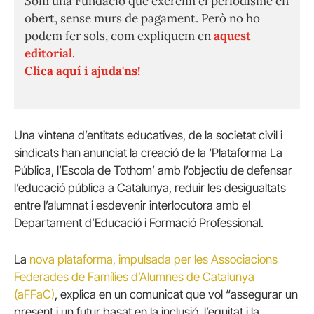
Som una Fundació que exercim el periodisme en
obert, sense murs de pagament. Però no ho
podem fer sols, com expliquem en
aquest
editorial.
Clica aquí i ajuda'ns!
Una vintena d’entitats educatives, de la societat civil i
sindicats han anunciat la creació de la ‘Plataforma La
Pública, l’Escola de Tothom’ amb l’objectiu de defensar
l’educació pública a Catalunya, reduir les desigualtats
entre l’alumnat i esdevenir interlocutora amb el
Departament d’Educació i Formació Professional.
La
nova plataforma, impulsada per les Associacions
Federades de Famílies d’Alumnes de Catalunya
(aFFaC)
, explica en un comunicat que vol “assegurar un
present i un futur basat en la inclusió, l’equitat i la