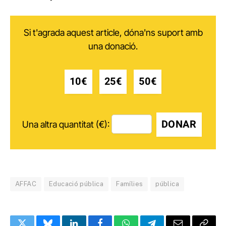
Si t'agrada aquest article, dóna'ns suport amb
una donació.
10€
25€
50€
DONAR
Una altra quantitat (€):
AFFAC
Educació pública
Famílies
pública