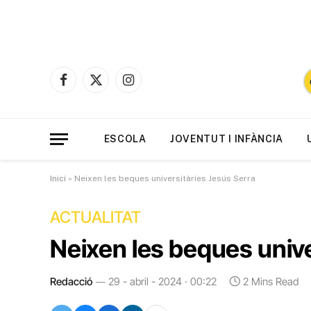
Facebook
X
Instagram
(Twitter)
ESCOLA
JOVENTUT I INFÀNCIA
Inici
»
Neixen les beques universitàries Jesús Serra
ACTUALITAT
Neixen les beques unive
Redacció
29 - abril - 2024 · 00:22
2 Mins Read