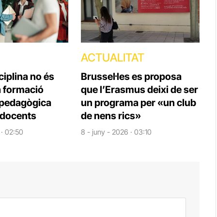
ACTUALITAT
ciplina no és
Brussel·les es proposa
la formació
que l’Erasmus deixi de ser
opedagògica
un programa per «un club
 docents
de nens rics»
 · 02:50
8 - juny - 2026 · 03:10