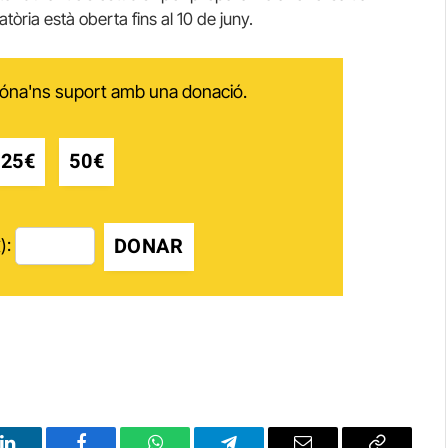
òria està oberta fins al 10 de juny.
 dóna'ns suport amb una donació.
25€
50€
DONAR
):