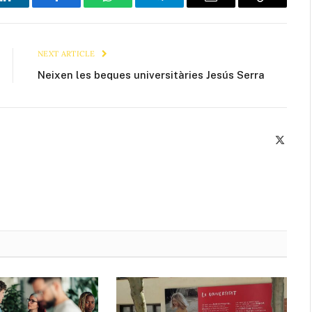
LinkedIn
Facebook
WhatsApp
Telegram
Email
Copy
Link
NEXT ARTICLE
Neixen les beques universitàries Jesús Serra
X
(Twitte