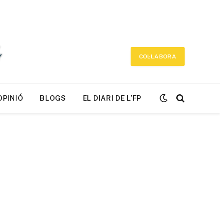
COL·LABORA
OPINIÓ
BLOGS
EL DIARI DE L’FP