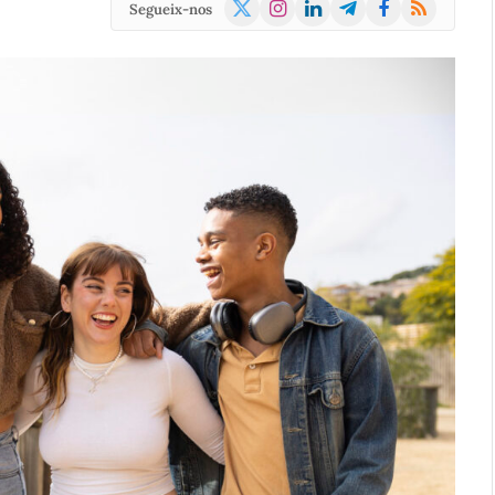
X
Instagram
LinkedIn
Telegram
Facebook
RSS
Segueix-nos
(Twitter)