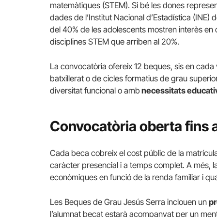
matemàtiques (STEM). Si bé les dones represent
dades de l’Institut Nacional d’Estadística (INE)
del 40% de les adolescents mostren interès en c
disciplines STEM que arriben al 20%.
La convocatòria ofereix 12 beques, sis en cada v
batxillerat o de cicles formatius de grau superio
diversitat funcional o amb
necessitats educati
Convocatòria oberta fins a
Cada beca cobreix el cost públic de la matrícul
caràcter presencial i a temps complet. A més, 
econòmiques en funció de la renda familiar i quan
Les Beques de Grau Jesús Serra inclouen un
p
l’alumnat becat estarà acompanyat per un mentor 