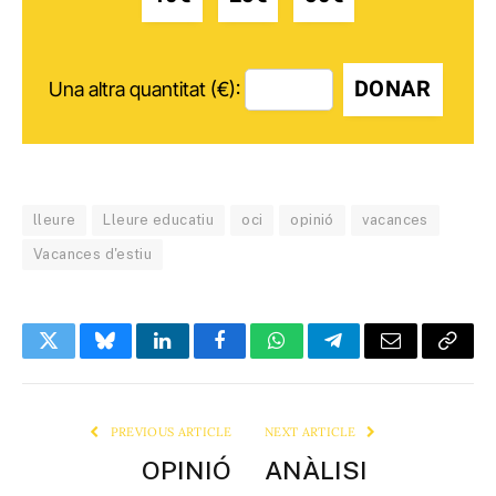
DONAR
Una altra quantitat (€):
lleure
Lleure educatiu
oci
opinió
vacances
Vacances d'estiu
Twitter
Bluesky
LinkedIn
Facebook
WhatsApp
Telegram
Email
Copy
Link
PREVIOUS ARTICLE
NEXT ARTICLE
OPINIÓ
ANÀLISI