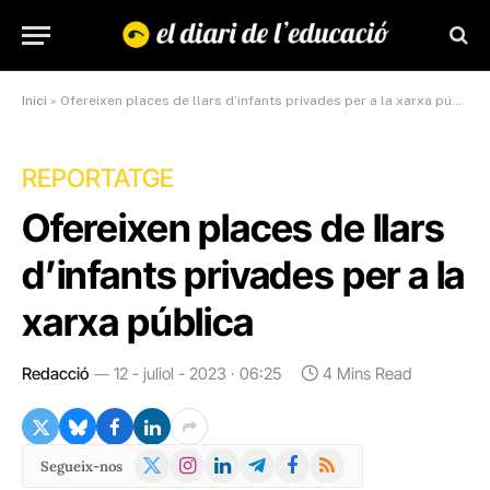
Inici
»
Ofereixen places de llars d’infants privades per a la xarxa pública
REPORTATGE
Ofereixen places de llars
d’infants privades per a la
xarxa pública
Redacció
12 - juliol - 2023 · 06:25
4 Mins Read
X
Instagram
LinkedIn
Telegram
Facebook
RSS
Segueix-nos
(Twitter)