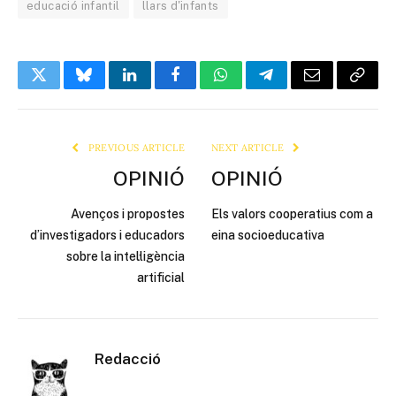
educació infantil
llars d'infants
Twitter
Bluesky
LinkedIn
Facebook
WhatsApp
Telegram
Email
Copy
Link
PREVIOUS ARTICLE
NEXT ARTICLE
OPINIÓ
OPINIÓ
Avenços i propostes
Els valors cooperatius com a
d’investigadors i educadors
eina socioeducativa
sobre la intel·ligència
artificial
Redacció