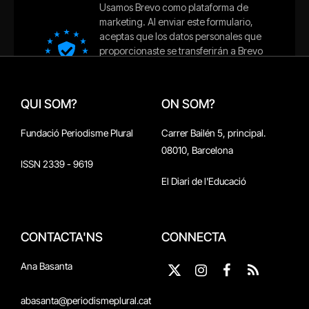
QUI SOM?
ON SOM?
Fundació Periodisme Plural
Carrer Bailén 5, principal.
08010, Barcelona
ISSN 2339 - 9619
El Diari de l'Educació
CONTACTA'NS
CONNECTA
Ana Basanta
X
Instagram
Facebook
RSS
(Twitter)
abasanta@periodismeplural.cat