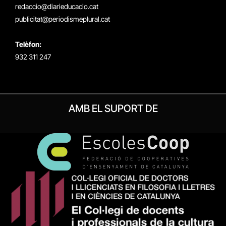
redaccio@diarieducacio.cat
publicitat@periodismeplural.cat
Telèfon:
932 311 247
AMB EL SUPORT DE