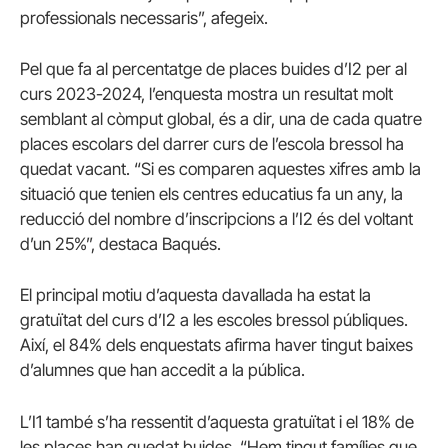
professionals necessaris”, afegeix.
Pel que fa al percentatge de places buides d’I2 per al
curs 2023-2024, l’enquesta mostra un resultat molt
semblant al còmput global, és a dir, una de cada quatre
places escolars del darrer curs de l’escola bressol ha
quedat vacant. “Si es comparen aquestes xifres amb la
situació que tenien els centres educatius fa un any, la
reducció del nombre d’inscripcions a l’I2 és del voltant
d’un 25%”, destaca Baqués.
El principal motiu d’aquesta davallada ha estat la
gratuïtat del curs d’I2 a les escoles bressol públiques.
Així, el 84% dels enquestats afirma haver tingut baixes
d’alumnes que han accedit a la pública.
L’I1 també s’ha ressentit d’aquesta gratuïtat i el 18% de
les places han quedat buides. “Hem tingut famílies que