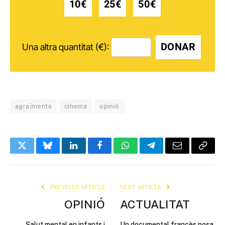
10€
25€
50€
DONAR
Una altra quantitat (€):
agraïments
cinema
opinió
Twitter
Bluesky
LinkedIn
Facebook
WhatsApp
Telegram
Email
Copy
Link
PREVIOUS ARTICLE
NEXT ARTICLE
OPINIÓ
ACTUALITAT
Salut mental en infants i
Un documental francès posa