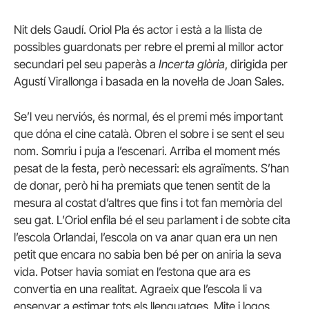
Nit dels Gaudí. Oriol Pla és actor i està a la llista de
possibles guardonats per rebre el premi al millor actor
secundari pel seu paperàs a
Incerta glòria
, dirigida per
Agustí Virallonga i basada en la novel·la de Joan Sales.
Se’l veu nerviós, és normal, és el premi més important
que dóna el cine català. Obren el sobre i se sent el seu
nom. Somriu i puja a l’escenari. Arriba el moment més
pesat de la festa, però necessari: els agraïments. S’han
de donar, però hi ha premiats que tenen sentit de la
mesura al costat d’altres que fins i tot fan memòria del
seu gat. L’Oriol enfila bé el seu parlament i de sobte cita
l’escola Orlandai, l’escola on va anar quan era un nen
petit que encara no sabia ben bé per on aniria la seva
vida. Potser havia somiat en l’estona que ara es
convertia en una realitat. Agraeix que l’escola li va
ensenyar a estimar tots els llenguatges. Mite i logos.