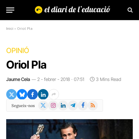
Inici
»
Oriol Pla
OPINIÓ
Oriol Pla
Jaume Cela
2 - febrer - 2018 · 07:51
3 Mins Read
X
Instagram
LinkedIn
Telegram
Facebook
RSS
Segueix-nos
(Twitter)