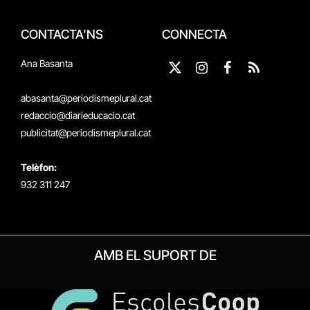
CONTACTA'NS
CONNECTA
Ana Basanta
X
Instagram
Facebook
RSS
(Twitter)
abasanta@periodismeplural.cat
redaccio@diarieducacio.cat
publicitat@periodismeplural.cat
Telèfon:
932 311 247
AMB EL SUPORT DE