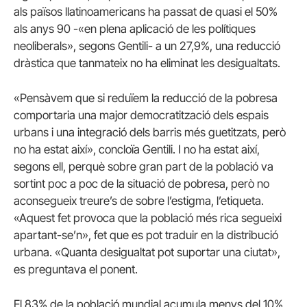
als països llatinoamericans ha passat de quasi el 50%
als anys 90 -«en plena aplicació de les polítiques
neoliberals», segons Gentili- a un 27,9%, una reducció
dràstica que tanmateix no ha eliminat les desigualtats.
«Pensàvem que si reduïem la reducció de la pobresa
comportaria una major democratització dels espais
urbans i una integració dels barris més guetitzats, però
no ha estat així», concloïa Gentili. I no ha estat així,
segons ell, perquè sobre gran part de la població va
sortint poc a poc de la situació de pobresa, però no
aconsegueix treure’s de sobre l’estigma, l’etiqueta.
«Aquest fet provoca que la població més rica segueixi
apartant-se’n», fet que es pot traduir en la distribució
urbana. «Quanta desigualtat pot suportar una ciutat»,
es preguntava el ponent.
El 83% de la població mundial acumula menys del 10%