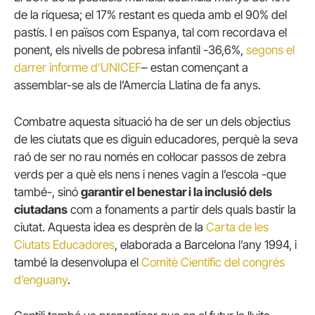
de la riquesa; el 17% restant es queda amb el 90% del
pastís. I en països com Espanya, tal com recordava el
ponent, els nivells de pobresa infantil -36,6%,
segons el
darrer informe d’UNICEF
– estan començant a
assemblar-se als de l’Amercia Llatina de fa anys.
Combatre aquesta situació ha de ser un dels objectius
de les ciutats que es diguin educadores, perquè la seva
raó de ser no rau només en col·locar passos de zebra
verds per a què els nens i nenes vagin a l’escola -que
també-, sinó
garantir el benestar i la inclusió dels
ciutadans
com a fonaments a partir dels quals bastir la
ciutat. Aquesta idea es desprèn de la
Carta de les
Ciutats Educadores
, elaborada a Barcelona l’any 1994, i
també la desenvolupa el
Comitè Científic del congrés
d’enguany
.