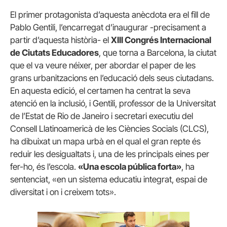
El primer protagonista d’aquesta anècdota era el fill de
Pablo Gentili, l’encarregat d’inaugurar -precisament a
partir d’aquesta història- el
XIII Congrés Internacional
de Ciutats Educadores
, que torna a Barcelona, la ciutat
que el va veure néixer, per abordar el paper de les
grans urbanitzacions en l’educació dels seus ciutadans.
En aquesta edició, el certamen ha centrat la seva
atenció en la inclusió, i Gentili, professor de la Universitat
de l’Estat de Rio de Janeiro i secretari executiu del
Consell Llatinoamericà de les Ciències Socials (CLCS),
ha dibuixat un mapa urbà en el qual el gran repte és
reduir les desigualtats i, una de les principals eines per
fer-ho, és l’escola.
«Una escola pública forta»
, ha
sentenciat, «en un sistema educatiu integrat, espai de
diversitat i on i creixem tots».