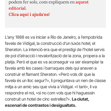
podem fer sols, com expliquem en
aquest
editorial.
Clica aquí i ajuda'ns!
L’any 1988 es va iniciar a Rio de Janeiro, a l’empobrida
favela de Vidigal, la construcció d’un luxós hotel, el
Sheraton. La intenció era que el prestigi de l’hotel servís
de pol d’atracció i revalorització de la zona, propera a la
platja. Però el que es va aconseguir va ser eixamplar la
favela amb les cases i barraques dels qui anaven a
construir el flamant Sheraton. «Però vols dir que la
favela és un lloc segur?», li preguntava un nen de classe
mitja a un amic seu que vivia a Vidigal. «I tant», li va
respondre el noi, «si no com vols que hi haguessin
construit un hotel de cinc estrelles?».
La ciutat,
escenari de contrastos i desigualtats.