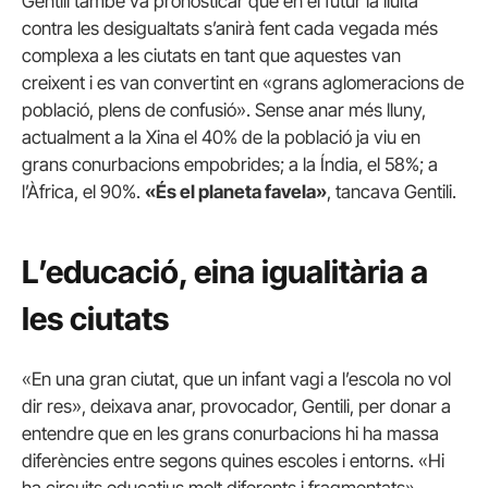
Gentili també va pronosticar que en el futur la lluita
contra les desigualtats s’anirà fent cada vegada més
complexa a les ciutats en tant que aquestes van
creixent i es van convertint en «grans aglomeracions de
població, plens de confusió». Sense anar més lluny,
actualment a la Xina el 40% de la població ja viu en
grans conurbacions empobrides; a la Índia, el 58%; a
l’Àfrica, el 90%.
«És el planeta favela»
, tancava Gentili.
L’educació, eina igualitària a
les ciutats
«En una gran ciutat, que un infant vagi a l’escola no vol
dir res», deixava anar, provocador, Gentili, per donar a
entendre que en les grans conurbacions hi ha massa
diferències entre segons quines escoles i entorns. «Hi
ha circuits educatius molt diferents i fragmentats»,