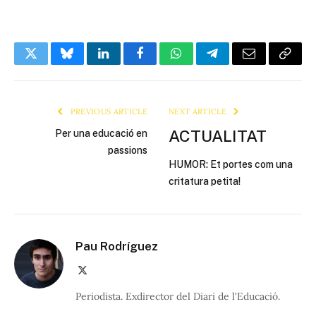
Twitter
Bluesky
LinkedIn
Facebook
WhatsApp
Telegram
Email
Copy
Link
PREVIOUS ARTICLE
NEXT ARTICLE
ACTUALITAT
Per una educació en
passions
HUMOR: Et portes com una
critatura petita!
Pau Rodríguez
X
(Twitter)
Periodista. Exdirector del Diari de l'Educació.