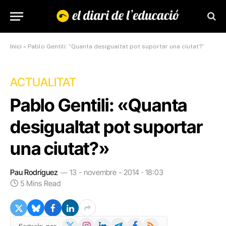
Inici
»
Pablo Gentili: “Quanta desigualtat pot suportar una ciutat?”
ACTUALITAT
Pablo Gentili: «Quanta
desigualtat pot suportar
una ciutat?»
Pau Rodríguez
13 - novembre - 2014 · 18:03
5 Mins Read
X
Instagram
LinkedIn
Telegram
Facebook
RSS