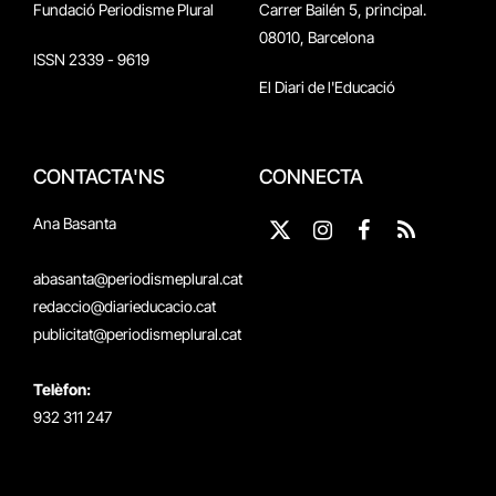
Fundació Periodisme Plural
Carrer Bailén 5, principal.
08010, Barcelona
ISSN 2339 - 9619
El Diari de l'Educació
CONTACTA'NS
CONNECTA
Ana Basanta
X
Instagram
Facebook
RSS
(Twitter)
abasanta@periodismeplural.cat
redaccio@diarieducacio.cat
publicitat@periodismeplural.cat
Telèfon:
932 311 247