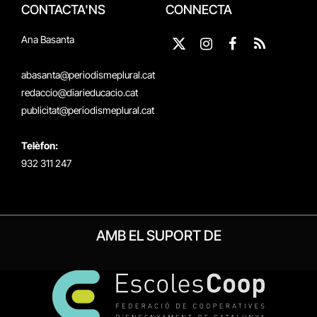
CONTACTA'NS
CONNECTA
Ana Basanta
X
Instagram
Facebook
RSS
(Twitter)
abasanta@periodismeplural.cat
redaccio@diarieducacio.cat
publicitat@periodismeplural.cat
Telèfon:
932 311 247
AMB EL SUPORT DE