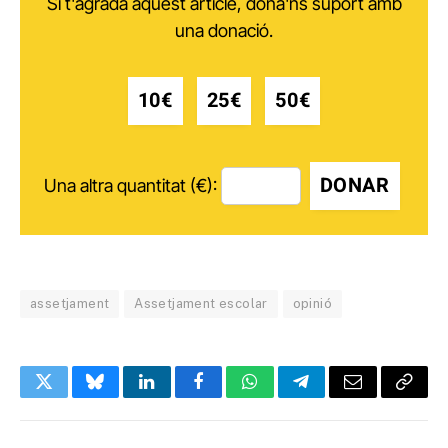
Si t'agrada aquest article, dóna'ns suport amb
una donació.
10€
25€
50€
DONAR
Una altra quantitat (€):
assetjament
Assetjament escolar
opinió
Twitter
Bluesky
LinkedIn
Facebook
WhatsApp
Telegram
Email
Copy
Link