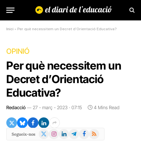
Inici
»
Per què necessitem un Decret d’Orientació Educativa?
OPINIÓ
Per què necessitem un
Decret d’Orientació
Educativa?
Redacció
27 - març - 2023 · 07:15
4 Mins Read
X
Instagram
LinkedIn
Telegram
Facebook
RSS
Segueix-nos
(Twitter)