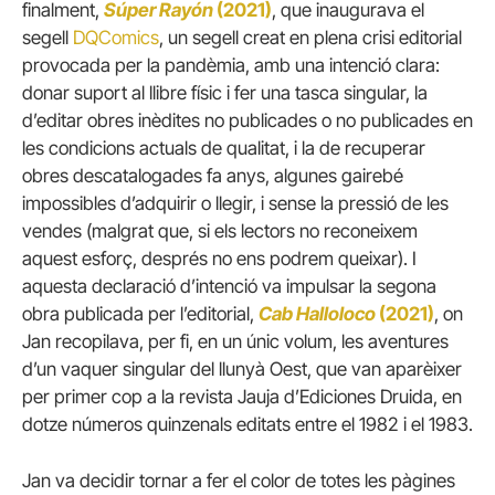
finalment,
Súper Rayón
(2021)
, que inaugurava el
segell
DQComics
, un segell creat en plena crisi editorial
provocada per la pandèmia, amb una intenció clara:
donar suport al llibre físic i fer una tasca singular, la
d’editar obres inèdites no publicades o no publicades en
les condicions actuals de qualitat, i la de recuperar
obres descatalogades fa anys, algunes gairebé
impossibles d’adquirir o llegir, i sense la pressió de les
vendes (malgrat que, si els lectors no reconeixem
aquest esforç, després no ens podrem queixar). I
aquesta declaració d’intenció va impulsar la segona
obra publicada per l’editorial,
Cab Halloloco
(2021)
, on
Jan recopilava, per fi, en un únic volum, les aventures
d’un vaquer singular del llunyà Oest, que van aparèixer
per primer cop a la revista Jauja d’Ediciones Druida, en
dotze números quinzenals editats entre el 1982 i el 1983.
Jan va decidir tornar a fer el color de totes les pàgines