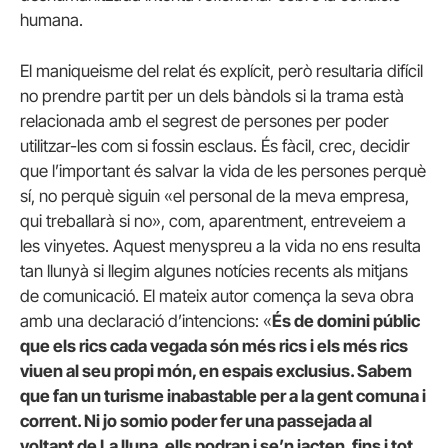
humana.
El maniqueisme del relat és explícit, però resultaria difícil
no prendre partit per un dels bàndols si la trama està
relacionada amb el segrest de persones per poder
utilitzar-les com si fossin esclaus. És fàcil, crec, decidir
que l’important és salvar la vida de les persones perquè
sí, no perquè siguin «el personal de la meva empresa,
qui treballarà si no», com, aparentment, entreveiem a
les vinyetes. Aquest menyspreu a la vida no ens resulta
tan llunyà si llegim algunes notícies recents als mitjans
de comunicació. El mateix autor comença la seva obra
amb una declaració d’intencions: «
És de domini públic
que els rics cada vegada són més rics i els més rics
viuen al seu propi món, en espais exclusius. Sabem
que fan un turisme inabastable per a la gent comuna i
corrent. Ni jo somio poder fer una passejada al
voltant de La lluna, ells podran i se’n jacten, fins i tot