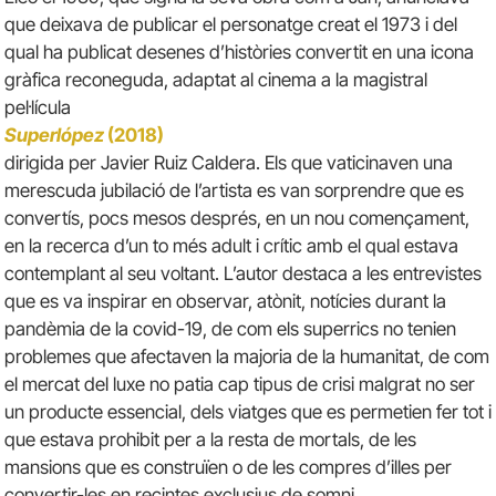
que deixava de publicar el personatge creat el 1973 i del
qual ha publicat desenes d’històries convertit en una icona
gràfica reconeguda, adaptat al cinema a la magistral
pel·lícula
Superlópez
(2018)
dirigida per Javier Ruiz Caldera. Els que vaticinaven una
merescuda jubilació de l’artista es van sorprendre que es
convertís, pocs mesos després, en un nou començament,
en la recerca d’un to més adult i crític amb el qual estava
contemplant al seu voltant. L’autor destaca a les entrevistes
que es va inspirar en observar, atònit, notícies durant la
pandèmia de la covid-19, de com els superrics no tenien
problemes que afectaven la majoria de la humanitat, de com
el mercat del luxe no patia cap tipus de crisi malgrat no ser
un producte essencial, dels viatges que es permetien fer tot i
que estava prohibit per a la resta de mortals, de les
mansions que es construïen o de les compres d’illes per
convertir-les en recintes exclusius de somni.