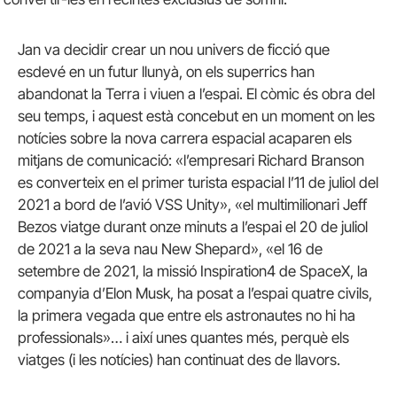
Jan va decidir crear un nou univers de ficció que
esdevé en un futur llunyà, on els superrics han
abandonat la Terra i viuen a l’espai. El còmic és obra del
seu temps, i aquest està concebut en un moment on les
notícies sobre la nova carrera espacial acaparen els
mitjans de comunicació: «l’empresari Richard Branson
es converteix en el primer turista espacial l’11 de juliol del
2021 a bord de l’avió VSS Unity», «el multimilionari Jeff
Bezos viatge durant onze minuts a l’espai el 20 de juliol
de 2021 a la seva nau New Shepard», «el 16 de
setembre de 2021, la missió Inspiration4 de SpaceX, la
companyia d’Elon Musk, ha posat a l’espai quatre civils,
la primera vegada que entre els astronautes no hi ha
professionals»… i així unes quantes més, perquè els
viatges (i les notícies) han continuat des de llavors.