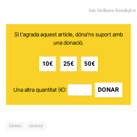
Jan Deikoon Kondojiro
Si t'agrada aquest article, dóna'ns suport amb
una donació.
10€
25€
50€
DONAR
Una altra quantitat (€):
Còmic
còmics