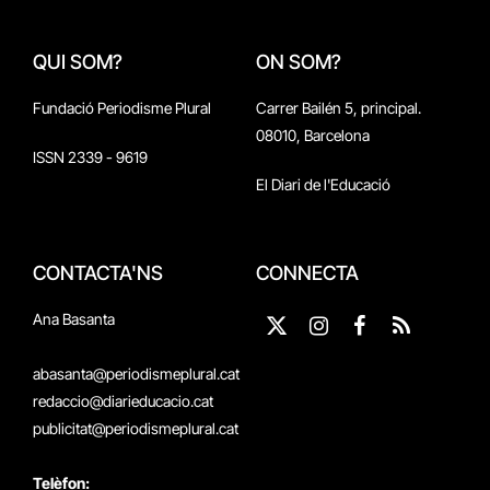
QUI SOM?
ON SOM?
Fundació Periodisme Plural
Carrer Bailén 5, principal.
08010, Barcelona
ISSN 2339 - 9619
El Diari de l'Educació
CONTACTA'NS
CONNECTA
Ana Basanta
X
Instagram
Facebook
RSS
(Twitter)
abasanta@periodismeplural.cat
redaccio@diarieducacio.cat
publicitat@periodismeplural.cat
Telèfon: