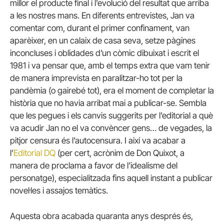
millor el producte final i l’evolució del resultat que arriba
a les nostres mans. En diferents entrevistes, Jan va
comentar com, durant el primer confinament, van
aparèixer, en un calaix de casa seva, setze pàgines
inconcluses i oblidades d’un còmic dibuixat i escrit el
1981 i va pensar que, amb el temps extra que vam tenir
de manera imprevista en paralitzar-ho tot per la
pandèmia (o gairebé tot), era el moment de completar la
història que no havia arribat mai a publicar-se. Sembla
que les pegues i els canvis suggerits per l’editorial a què
va acudir Jan no el va convèncer gens… de vegades, la
pitjor censura és l’autocensura. I així va acabar a
l’
Editorial DQ
(per cert, acrònim de Don Quixot, a
manera de proclama a favor de l’idealisme del
personatge), especialitzada fins aquell instant a publicar
novel·les i assajos temàtics.
Aquesta obra acabada quaranta anys després és,