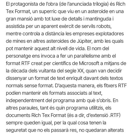
El protagonista de l’obra (de l’anunciada trilogia) és Rich
Tex Format, un superric que viu en un asteroide en una
gran mansió amb tot luxe de detalls i mantinguda i
assistida per un aparent exèrcit de servils robots,
mentre controla a distància les empreses explotadores
de mines en altres asteroides de Júpiter, amb les quals
pot mantenir aquest alt nivell de vida. El nom del
personatge ens invoca a fer un paral·lelisme amb el
format RTF creat per científics de Microsoft a mitjans de
la dècada dels vuitanta del segle XX, quan van decidir
dissenyar un format de text enriquit davant dels textos
normals sense format. D’aquesta manera, els fitxers RTF
podien mantenir els formats associats al text,
independentment del programa amb què s’obrís. En
altres paraules, tant és quin programa utilitzis, els
documents Rich Tex Format (és a dir, d’extensió .RTF)
sempre queden igual, per la qual cosa tenen la
seguretat que no els passarà res, no quedaran alterats