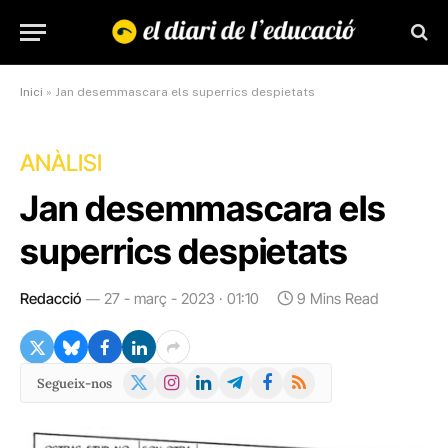
Inici
»
Jan desemmascara els superrics despietats
ANÀLISI
Jan desemmascara els
superrics despietats
Redacció
27 - març - 2023 · 01:10
9 Mins Read
X
Instagram
LinkedIn
Telegram
Facebook
RSS
Segueix-nos
(Twitter)