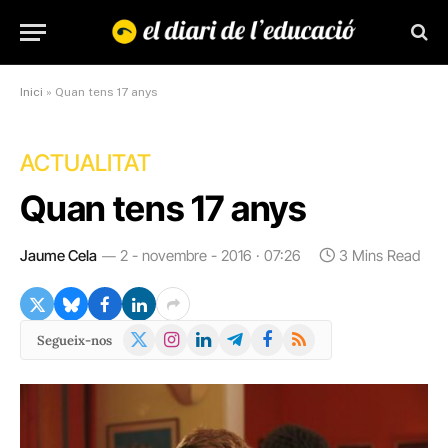
Inici
»
Quan tens 17 anys
ACTUALITAT
Quan tens 17 anys
Jaume Cela
2 - novembre - 2016 · 07:26
3 Mins Read
X
Instagram
LinkedIn
Telegram
Facebook
RSS
Segueix-nos
(Twitter)