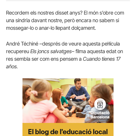
Recordem els nostres disset anys? El món s’obre com
una síndria davant nostre, però encara no sabem si
mossegar-lo o anar-lo llepant dolçament.
André Téchiné –després de veure aquesta pel·lícula
recupereu
Els joncs salvatges–
filma aquesta edat on
res sembla ser com ens pensem a
Cuando tienes 17
años.