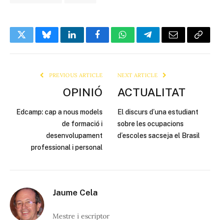
Twitter
Bluesky
LinkedIn
Facebook
WhatsApp
Telegram
Email
Copy
Link
PREVIOUS ARTICLE
NEXT ARTICLE
OPINIÓ
ACTUALITAT
Edcamp: cap a nous models
El discurs d’una estudiant
de formació i
sobre les ocupacions
desenvolupament
d’escoles sacseja el Brasil
professional i personal
Jaume Cela
Mestre i escriptor