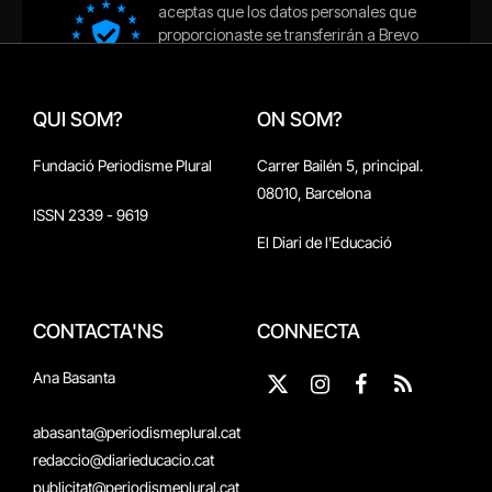
QUI SOM?
ON SOM?
Fundació Periodisme Plural
Carrer Bailén 5, principal.
08010, Barcelona
ISSN 2339 - 9619
El Diari de l'Educació
CONTACTA'NS
CONNECTA
Ana Basanta
X
Instagram
Facebook
RSS
(Twitter)
abasanta@periodismeplural.cat
redaccio@diarieducacio.cat
publicitat@periodismeplural.cat