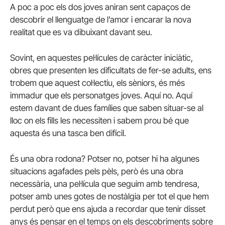
A poc a poc els dos joves aniran sent capaços de
descobrir el llenguatge de l’amor i encarar la nova
realitat que es va dibuixant davant seu.
Sovint, en aquestes pel·lícules de caràcter iniciàtic,
obres que presenten les dificultats de fer-se adults, ens
trobem que aquest col·lectiu, els sèniors, és més
immadur que els personatges joves. Aquí no. Aquí
estem davant de dues famílies que saben situar-se al
lloc on els fills les necessiten i sabem prou bé que
aquesta és una tasca ben difícil.
És una obra rodona? Potser no, potser hi ha algunes
situacions agafades pels pèls, però és una obra
necessària, una pel·lícula que seguim amb tendresa,
potser amb unes gotes de nostàlgia per tot el que hem
perdut però que ens ajuda a recordar que tenir disset
anys és pensar en el temps on els descobriments sobre