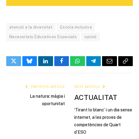
atenció a la diversitat
Escola inclusiva
Necessitats Educatives Especials
opinió
Twitter
Bluesky
LinkedIn
Facebook
WhatsApp
Telegram
Email
Copy
Link
PREVIOUS ARTICLE
NEXT ARTICLE
ACTUALITAT
La natura: màgia i
oportunitat
‘Tirant lo blanc’ i un dia sense
internet, a les proves de
competències de Quart
d’ESO