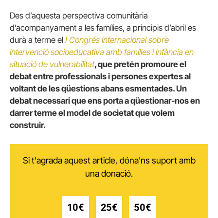
Des d’aquesta perspectiva comunitària
d’acompanyament a les famílies, a principis d’abril es
durà a terme el
I Congrés internacional sobre
intervenció socioeducativa amb famílies i infància en
situació de vulnerabilitat
,
que pretén promoure el
debat entre professionals i persones expertes al
voltant de les qüestions abans esmentades. Un
debat necessari que ens porta a qüestionar-nos en
darrer terme el model de societat que volem
construir.
Si t'agrada aquest article, dóna'ns suport amb
una donació.
10€
25€
50€