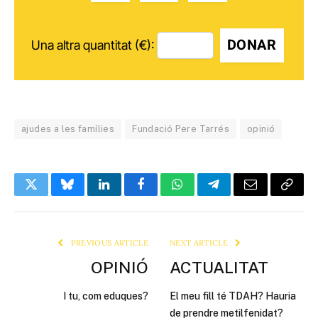
DONAR
Una altra quantitat (€):
ajudes a les famílies
Fundació Pere Tarrés
opinió
Twitter
Bluesky
LinkedIn
Facebook
WhatsApp
Telegram
Email
Copy
Link
PREVIOUS ARTICLE
NEXT ARTICLE
OPINIÓ
ACTUALITAT
I tu, com eduques?
El meu fill té TDAH? Hauria
de prendre metilfenidat?