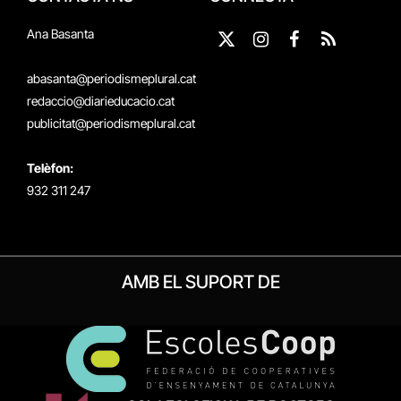
Ana Basanta
X
Instagram
Facebook
RSS
(Twitter)
abasanta@periodismeplural.cat
redaccio@diarieducacio.cat
publicitat@periodismeplural.cat
Telèfon:
932 311 247
AMB EL SUPORT DE