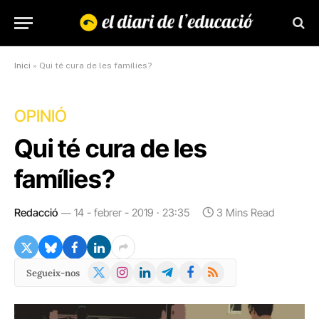
Inici
»
Qui té cura de les famílies?
OPINIÓ
Qui té cura de les
famílies?
Redacció
14 - febrer - 2019 · 23:35
3 Mins Read
X
Instagram
LinkedIn
Telegram
Facebook
RSS
Segueix-nos
(Twitter)