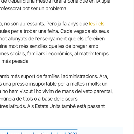
e treball d’una mestra rural a Sòria que en l’Altiplà
professorat pot ser un problema.
, no són apressants. Però ja fa anys que
les i els
aules per a trobar una feina. Cada vegada els seus
t allunyats de l’ensenyament que els ofereixen
eina molt més senzilles que les de bregar amb
mes socials, familiars i econòmics, al mateix temps
a més pesada.
amb més suport de famílies i administracions. Ara,
 una pressió insuportable per a moltes i molts; un
 ho hem viscut i ho vivim de mans del veto parental,
enúncia de títols o a base del discurs
es latituds. Als Estats Units també està passant