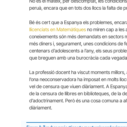
No és el mateix, per descomptat, les condicions d
peruà, encara que en tots dos llocs la falta de 
Bé és cert que a Espanya els problemes, encara
llicenciats en Matemàtiques
no miren cap a les 
coneixements són més demandats en sectors mol
més diners i, segurament, unes condicions de f
centenars d’adolescents a l’any, els seus proble
que breguen amb una burocràcia cada vegad
La professió docent ha viscut moments millors, 
l’ona neoconservadora ha imposat en molts llocs
vel de censura que viuen diàriament. A Espanya
de la censura de llibres en biblioteques, de la d
d’adoctrinament. Però és una cosa comuna a altr
diàriament.