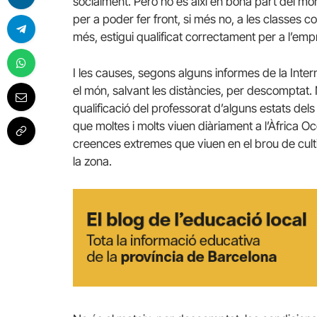
socialment. Però no és així en bona part del 
per a poder fer front, si més no, a les classes c
més, estigui qualificat correctament per a l’e
I les causes, segons alguns informes de la Inte
el món, salvant les distàncies, per descomptat. N
qualificació del professorat d’alguns estats de
que moltes i molts viuen diàriament a l’Àfrica 
creences extremes que viuen en el brou de cult
la zona.