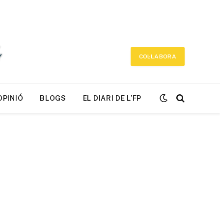
COL·LABORA
OPINIÓ
BLOGS
EL DIARI DE L’FP