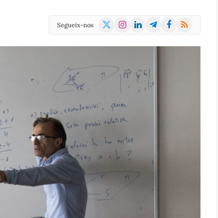
X
Instagram
LinkedIn
Telegram
Facebook
RSS
Segueix-nos
(Twitter)