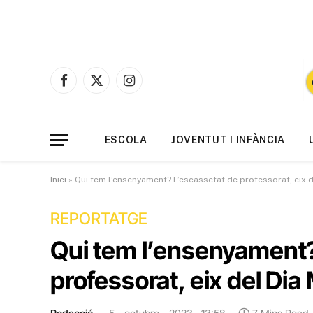
Facebook
X
Instagram
(Twitter)
ESCOLA
JOVENTUT I INFÀNCIA
Inici
»
Qui tem l’ensenyament? L’escassetat de professorat, eix 
REPORTATGE
Qui tem l’ensenyament?
professorat, eix del Di