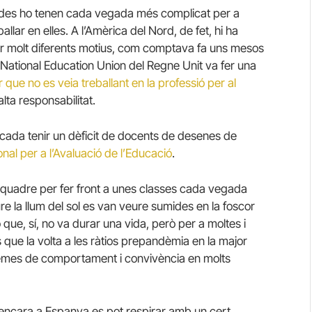
yades ho tenen cada vegada més complicat per a
llar en elles. A l’Amèrica del Nord, de fet, hi ha
er molt diferents motius, com comptava fa uns mesos
 National Education Union del Regne Unit va fer una
que no es veia treballant en la professió per al
alta responsabilitat.
ada tenir un dèficit de docents de desenes de
onal per a l’Avaluació de l’Educació
.
n quadre per fer front a unes classes cada vegada
la llum del sol es van veure sumides en la foscor
que, sí, no va durar una vida, però per a moltes i
 que la volta a les ràtios prepandèmia en la major
oblemes de comportament i convivència en molts
ò encara a Espanya es pot respirar amb un cert