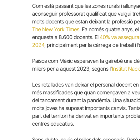
Com està passant que les zones rurals i allun
aconseguir professorat qualificat que vulgui treba
molts docents que estan deixant la professió p
The New York Times
. Fa només quatre anys, el
enquesta a 8.600 docents. El
40% va assegurar 
2024
, principalment per la càrrega de treball i l’
Països com Mèxic esperaven fa gairebé una dèc
milers per a aquest 2023, segons l’
Institut Naci
Les retallades van deixar el personal docent e
més massificades que quan començaven a veure 
del tancament durant la pandèmia. Una situació 
molts joves ha suposat importants canvis. Tants
part del territori ha derivat en importants pr
centres educatius.
Sens dubte, no és el millor dels escenaris. Per