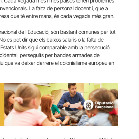
món. Cada vegada més i més països tenen problemes
onvencionals. La falta de personal docent i, que a
mpresa que té entre mans, és cada vegada més gran.
rnacional de l’Educació, són bastant comunes per tot
o es pot dir que els baixos salaris o la falta de
ls Estats Units sigui comparable amb la persecució
Occidental, perseguits per bandes armades de
iu que va deixar darrere el colonialisme europeu en