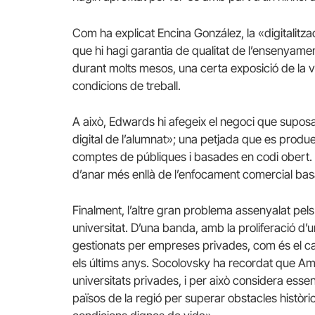
Com ha explicat Encina González, la «digitalitza
que hi hagi garantia de qualitat de l’ensenyame
durant molts mesos, una certa exposició de la v
condicions de treball.
A això, Edwards hi afegeix el negoci que suposa
digital de l’alumnat»; una petjada que es produei
comptes de públiques i basades en codi obert. P
d’anar més enllà de l’enfocament comercial ba
Finalment, l’altre gran problema assenyalat pels 
universitat. D’una banda, amb la proliferació d’u
gestionats per empreses privades, com és el c
els últims anys. Socolovsky ha recordat que Am
universitats privades, i per això considera esse
països de la regió per superar obstacles històri