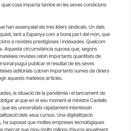
la qual cosa impacta també en les seves condicions
e han assenyalat els tres líders sindicals. Un dels
equisit, tant a Espanya com a bona part del món, que
cacions a revistes prestigioses i indexades. Quelcom
als. Aquesta circumstància suposa que, segons
ateixes revistes rebin importants quantitats de
sonal pugui publicar el resultat de les seves
eixes editorials cobren importants sumes de diners
gir aquests mateixos articles.
ades, la situació de la pandèmia i el tancament de
bligar al que en el seu moment el ministre Castells
 que les universitats ràpidament intentessin
alització dels seus cursos. Una digitalització
s, ha suposat que moltes empreses tecnològiques
 de mercat que mou molts milions d’euros anualment.