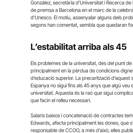
González, secretària d’Universitat i Recerca d
de premsa a Barcelona en el marc de la celebra
d’Unesco. El motiu, assenyalar alguns dels pro
segons han comentat, sembla que quedaran for
L’estabilitat arriba als 45
Els problemes de la universitat, des del punt de 
principalment en la pèrdua de condicions dignes
d’educació superior. La precarització d’aquest
Espanya no sigui fins als 45 anys que algú veu e
universitat. Aquesta és la raó que sigui complic
que facin el relleu necessari.
Salaris baixos i concatenació de contractes te
Edwards, afecta principalment les dones, que s
responsable de CCOO, a més d’això, elles publ