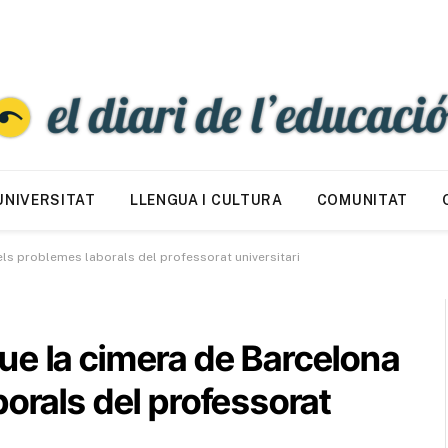
UNIVERSITAT
LLENGUA I CULTURA
COMUNITAT
ls problemes laborals del professorat universitari
ue la cimera de Barcelona
borals del professorat