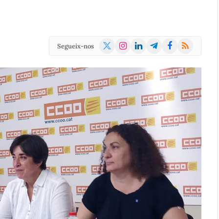
X
Instagram
LinkedIn
Telegram
Facebook
RSS
Segueix-nos
(Twitter)