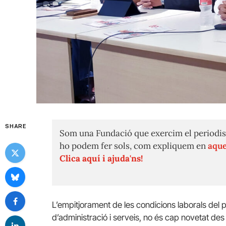
SHARE
Som una Fundació que exercim el periodis
ho podem fer sols, com expliquem en
aque
Clica aquí i ajuda'ns!
L’empitjorament de les condicions laborals del 
d’administració i serveis, no és cap novetat de