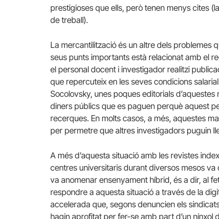
prestigioses que ells, però tenen menys cites (
de treball).
La mercantilització és un altre dels problemes qu
seus punts importants està relacionat amb el r
el personal docent i investigador realitzi publi
que repercuteix en les seves condicions salari
Socolovsky, unes poques editorials d’aquestes m
diners públics que es paguen perquè aquest per
recerques. En molts casos, a més, aquestes mat
per permetre que altres investigadors puguin lle
A més d’aquesta situació amb les revistes index
centres universitaris durant diversos mesos va o
va anomenar ensenyament híbrid, és a dir, al fet
respondre a aquesta situació a través de la digit
accelerada que, segons denuncien els sindicat
hagin aprofitat per fer-se amb part d’un nínxol