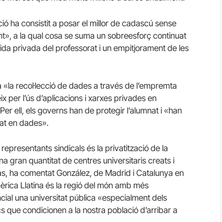
ció ha consistit a posar el millor de cadascú sense
nt», a la qual cosa se suma un sobreesforç continuat
ida privada del professorat i un empitjorament de les
 «la recol·lecció de dades a través de l’empremta
x per l’ús d’aplicacions i xarxes privades en
er ell, els governs han de protegir l’alumnat i «han
sat en dades».
representants sindicals és la privatització de la
na gran quantitat de centres universitaris creats i
as, ha comentat González, de Madrid i Catalunya en
èrica Llatina és la regió del món amb més
ncial una universitat pública «especialment dels
cs que condicionen a la nostra població d’arribar a