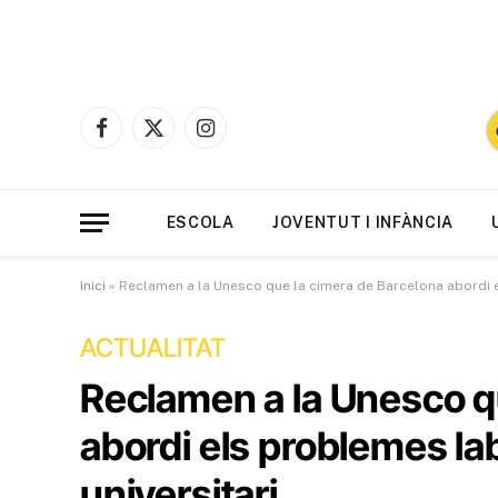
Facebook
X
Instagram
(Twitter)
ESCOLA
JOVENTUT I INFÀNCIA
Inici
»
Reclamen a la Unesco que la cimera de Barcelona abordi e
ACTUALITAT
Reclamen a la Unesco q
abordi els problemes la
universitari