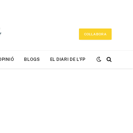
COL·LABORA
OPINIÓ
BLOGS
EL DIARI DE L’FP