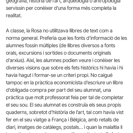
geografia, història de l’art, arqueologia o antropologia
servissin per conèixer d’una forma més completa la
realitat.
A classe, la Rosa no utilitzava llibres de text com a
norma general. Preferia que les fonts d’informació de les
alumnes fossin múltiples (de llibres diversos a fonts
orals, excursions i sortides o documents originals
d’arxius). Així, les alumnes podien veure i conèixer les
diverses visions que sobre els fets històrics hi havia i hi
havia hagut i formar-se un criteri propi. No caigué
tampoc en la pràctica economicista d’escriure un llibre
d’obligada compra per part del seu alumnat, una
pràctica que molt professorat feia per tal de completar
el seu sou. El seu alumnat es construïa els seus propis
quaderns, sobretot d’història de l’art, tal com havia vist
fer en el seu viatge a França i Bèlgica, amb retalls de
diari, imatges de catàlegs, postals… i quan la malaltia li