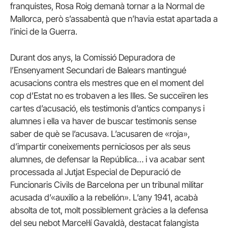
franquistes, Rosa Roig demanà tornar a la Normal de
Mallorca, però s’assabentà que n’havia estat apartada a
l’inici de la Guerra.
Durant dos anys, la Comissió Depuradora de
l’Ensenyament Secundari de Balears mantingué
acusacions contra els mestres que en el moment del
cop d’Estat no es trobaven a les Illes. Se succeïren les
cartes d’acusació, els testimonis d’antics companys i
alumnes i ella va haver de buscar testimonis sense
saber de què se l’acusava. L’acusaren de «roja»,
d’impartir coneixements perniciosos per als seus
alumnes, de defensar la República… i va acabar sent
processada al Jutjat Especial de Depuració de
Funcionaris Civils de Barcelona per un tribunal militar
acusada d’«auxilio a la rebelión». L’any 1941, acabà
absolta de tot, molt possiblement gràcies a la defensa
del seu nebot Marcel·lí Gavaldà, destacat falangista