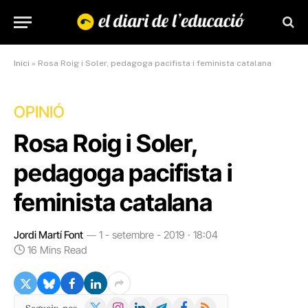
Inici
»
Rosa Roig i Soler, pedagoga pacifista i feminista catalana
OPINIÓ
Rosa Roig i Soler,
pedagoga pacifista i
feminista catalana
Jordi Martí Font
1 - setembre - 2019 · 18:04
16 Mins Read
X
Instagram
LinkedIn
Telegram
Facebook
RSS