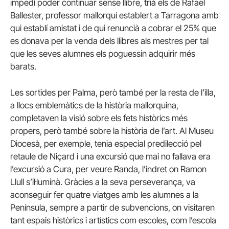
impedí poder continuar sense llibre, trià els de Rafael
Ballester, professor mallorquí establert a Tarragona amb
qui establí amistat i de qui renuncià a cobrar el 25% que
es donava per la venda dels llibres als mestres per tal
que les seves alumnes els poguessin adquirir més
barats.
Les sortides per Palma, però també per la resta de l’illa,
a llocs emblemàtics de la història mallorquina,
completaven la visió sobre els fets històrics més
propers, però també sobre la història de l’art. Al Museu
Diocesà, per exemple, tenia especial predilecció pel
retaule de Niçard i una excursió que mai no fallava era
l’excursió a Cura, per veure Randa, l’indret on Ramon
Llull s’il·luminà. Gràcies a la seva perseverança, va
aconseguir fer quatre viatges amb les alumnes a la
Península, sempre a partir de subvencions, on visitaren
tant espais històrics i artístics com escoles, com l’escola