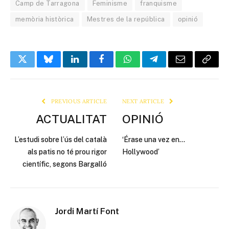
Camp de Tarragona
Feminisme
franquisme
memòria històrica
Mestres de la república
opinió
Twitter
Bluesky
LinkedIn
Facebook
WhatsApp
Telegram
Email
Copy
Link
PREVIOUS ARTICLE
NEXT ARTICLE
ACTUALITAT
OPINIÓ
L’estudi sobre l’ús del català
‘Érase una vez en…
als patis no té prou rigor
Hollywood’
científic, segons Bargalló
Jordi Martí Font