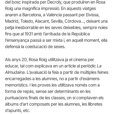
del bosc inspirada per Decroly, que produïren en Rosa
Roig una magnífica impressió. En aquests viatges
anaren a Barcelona, a València passant per Eivissa,
Madrid, Toledo, Alacant, Sevilla, Còrdova…, deixant una
petja inesborrable en les seves deixebles, sempre noies
fins que al 1931 amb l’arribada de la República
l’ensenyança passà a ser mixta i, en aquell moment, ella
defensà la coeducació de sexes.
Als anys 20, Rosa Roig utilitzava ja el cinema per
educar, tal com explicava en un article al periòdic
La
Almudaina
. L’avaluació la feia a partir de múltiples feines
encarregades a les alumnes, no a partir d’exàmens
memorístics. I les proves les utilitzava només com a
forma de repàs, sense ser determinants en les
puntuacions finals de les classes, on sí comptaven els
àlbums d’art composats per les alumnes, les llibretes
d’apunts, etc.