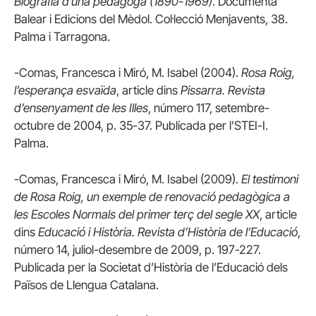
Biografia d’una pedagoga (1890-1969)
. Documenta
Balear i Edicions del Mèdol. Col·lecció Menjavents, 38.
Palma i Tarragona.
-Comas, Francesca i Miró, M. Isabel (2004).
Rosa Roig,
l’esperança esvaïda
, article dins
Pissarra. Revista
d’ensenyament de les Illes
, número 117, setembre-
octubre de 2004, p. 35-37. Publicada per l’STEI-I.
Palma.
-Comas, Francesca i Miró, M. Isabel (2009).
El testimoni
de Rosa Roig, un exemple de renovació pedagògica a
les Escoles Normals del primer terç del segle XX
, article
dins
Educació i Història. Revista d’Història de l’Educació
,
número 14, juliol-desembre de 2009, p. 197-227.
Publicada per la Societat d’Història de l’Educació dels
Països de Llengua Catalana.