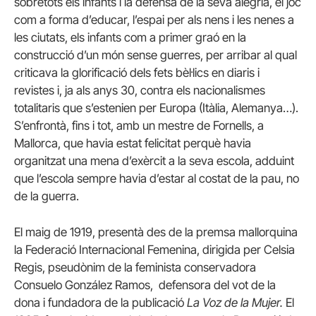
sobretots els infants i la defensa de la seva alegria, el joc
com a forma d’educar, l’espai per als nens i les nenes a
les ciutats, els infants com a primer graó en la
construcció d’un món sense guerres, per arribar al qual
criticava la glorificació dels fets bèl·lics en diaris i
revistes i, ja als anys 30, contra els nacionalismes
totalitaris que s’estenien per Europa (Itàlia, Alemanya…).
S’enfrontà, fins i tot, amb un mestre de Fornells, a
Mallorca, que havia estat felicitat perquè havia
organitzat una mena d’exèrcit a la seva escola, adduint
que l’escola sempre havia d’estar al costat de la pau, no
de la guerra.
El maig de 1919, presentà des de la premsa mallorquina
la Federació Internacional Femenina, dirigida per Celsia
Regis, pseudònim de la feminista conservadora
Consuelo González Ramos, defensora del vot de la
dona i fundadora de la publicació
La Voz de la Mujer.
El