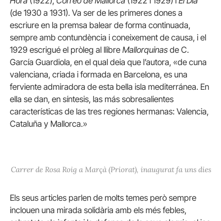
Hora
(1922),
Correo de Mallorca
(1922 i 1929) i
El Día
(de 1930 a 1931). Va ser de les primeres dones a
escriure en la premsa balear de forma continuada,
sempre amb contundència i coneixement de causa, i el
1929 escrigué el pròleg al llibre
Mallorquinas
de C.
García Guardiola, en el qual deia que l’autora, «de cuna
valenciana, criada i formada en Barcelona, es una
ferviente admiradora de esta bella isla mediterránea. En
ella se dan, en síntesis, las más sobresalientes
características de las tres regiones hermanas: Valencia,
Cataluña y Mallorca.»
Carrer de Rosa Roig a Marçà (Priorat), inaugurat fa uns dies
Els seus articles parlen de molts temes però sempre
inclouen una mirada solidària amb els més febles,