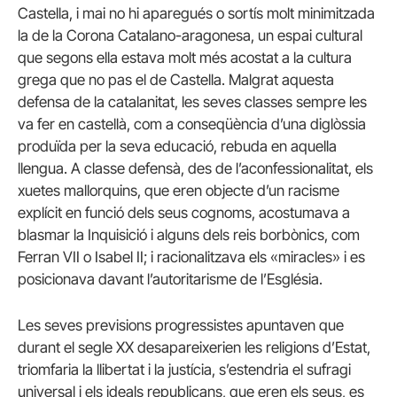
Castella, i mai no hi aparegués o sortís molt minimitzada
la de la Corona Catalano-aragonesa, un espai cultural
que segons ella estava molt més acostat a la cultura
grega que no pas el de Castella. Malgrat aquesta
defensa de la catalanitat, les seves classes sempre les
va fer en castellà, com a conseqüència d’una diglòssia
produïda per la seva educació, rebuda en aquella
llengua. A classe defensà, des de l’aconfessionalitat, els
xuetes mallorquins, que eren objecte d’un racisme
explícit en funció dels seus cognoms, acostumava a
blasmar la Inquisició i alguns dels reis borbònics, com
Ferran VII o Isabel II; i racionalitzava els «miracles» i es
posicionava davant l’autoritarisme de l’Església.
Les seves previsions progressistes apuntaven que
durant el segle XX desapareixerien les religions d’Estat,
triomfaria la llibertat i la justícia, s’estendria el sufragi
universal i els ideals republicans, que eren els seus, es