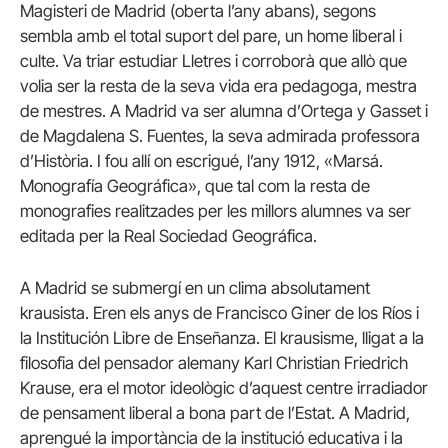
Magisteri de Madrid (oberta l’any abans), segons
sembla amb el total suport del pare, un home liberal i
culte. Va triar estudiar Lletres i corroborà que allò que
volia ser la resta de la seva vida era pedagoga, mestra
de mestres. A Madrid va ser alumna d’Ortega y Gasset i
de Magdalena S. Fuentes, la seva admirada professora
d’Història. I fou allí on escrigué, l’any 1912, «Marsá.
Monografía Geográfica», que tal com la resta de
monografies realitzades per les millors alumnes va ser
editada per la Real Sociedad Geográfica.
A Madrid se submergí en un clima absolutament
krausista. Eren els anys de Francisco Giner de los Ríos i
la Institución Libre de Enseñanza. El krausisme, lligat a la
filosofia del pensador alemany Karl Christian Friedrich
Krause, era el motor ideològic d’aquest centre irradiador
de pensament liberal a bona part de l’Estat. A Madrid,
aprengué la importància de la institució educativa i la