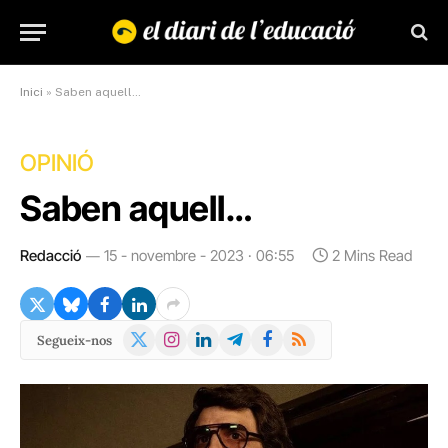
Inici
»
Saben aquell…
OPINIÓ
Saben aquell…
Redacció
15 - novembre - 2023 · 06:55
2 Mins Read
X
Instagram
LinkedIn
Telegram
Facebook
RSS
Segueix-nos
(Twitter)