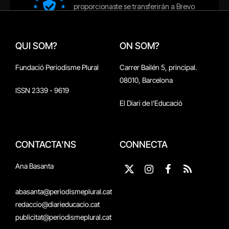
QUI SOM?
ON SOM?
Fundació Periodisme Plural
Carrer Bailén 5, principal.
08010, Barcelona
ISSN 2339 - 9619
El Diari de l'Educació
CONTACTA'NS
CONNECTA
Ana Basanta
X
Instagram
Facebook
RSS
(Twitter)
abasanta@periodismeplural.cat
redaccio@diarieducacio.cat
publicitat@periodismeplural.cat