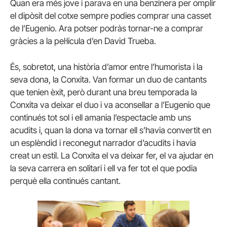
Quan era més jove i parava en una benzinera per omplir
el dipòsit del cotxe sempre podies comprar una casset
de l’Eugenio. Ara potser podràs tornar-ne a comprar
gràcies a la pel·lícula d’en David Trueba.
És, sobretot, una història d’amor entre l’humorista i la
seva dona, la Conxita. Van formar un duo de cantants
que tenien èxit, però durant una breu temporada la
Conxita va deixar el duo i va aconsellar a l’Eugenio que
continués tot sol i ell amania l’espectacle amb uns
acudits i, quan la dona va tornar ell s’havia convertit en
un esplèndid i reconegut narrador d’acudits i havia
creat un estil. La Conxita el va deixar fer, el va ajudar en
la seva carrera en solitari i ell va fer tot el que podia
perquè ella continués cantant.