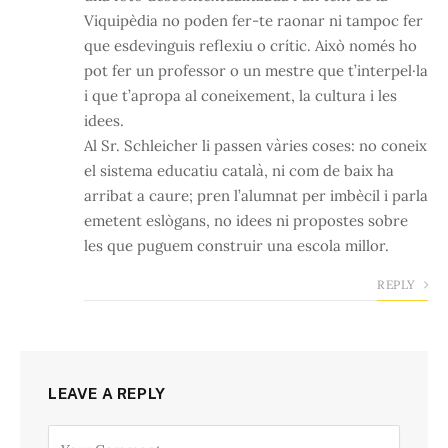
Viquipèdia no poden fer-te raonar ni tampoc fer
que esdevinguis reflexiu o crític. Això només ho
pot fer un professor o un mestre que t’interpel·la
i que t’apropa al coneixement, la cultura i les
idees.
Al Sr. Schleicher li passen vàries coses: no coneix
el sistema educatiu català, ni com de baix ha
arribat a caure; pren l’alumnat per imbècil i parla
emetent eslògans, no idees ni propostes sobre
les que puguem construir una escola millor.
REPLY
LEAVE A REPLY