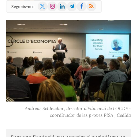
X
Instagram
LinkedIn
Telegram
Facebook
RSS
Segueix-nos
(Twitter)
Andreas Schleicher, director d’Educació de l’OCDE i
coordinador de les proves PISA | Cedida