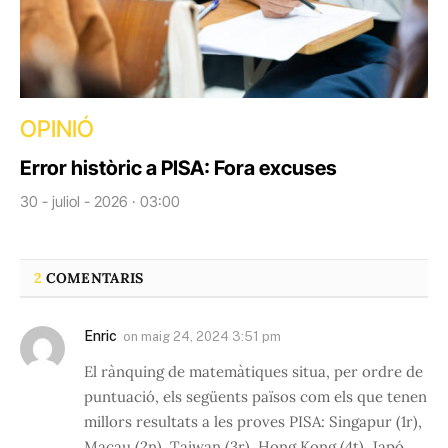
OPINIÓ
Error històric a PISA: Fora excuses
30 - juliol - 2026 · 03:00
2
COMENTARIS
Enric
on
maig 24, 2024 3:51 pm
El rànquing de matemàtiques situa, per ordre de
puntuació, els següents països com els que tenen
millors resultats a les proves PISA: Singapur (1r),
Macau (2n), Taiwan (3r), Hong Kong (4t), Japó