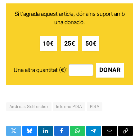
Si t'agrada aquest article, dóna'ns suport amb
una donació.
10€
25€
50€
DONAR
Una altra quantitat (€):
Andreas Schleicher
Informe PISA
PISA
Twitter
Bluesky
LinkedIn
Facebook
WhatsApp
Telegram
Email
Copy