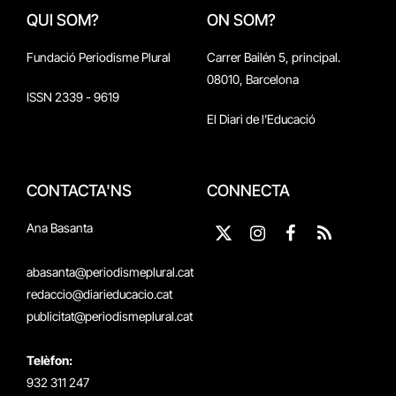
QUI SOM?
ON SOM?
Fundació Periodisme Plural
Carrer Bailén 5, principal.
08010, Barcelona
ISSN 2339 - 9619
El Diari de l'Educació
CONTACTA'NS
CONNECTA
Ana Basanta
X
Instagram
Facebook
RSS
(Twitter)
abasanta@periodismeplural.cat
redaccio@diarieducacio.cat
publicitat@periodismeplural.cat
Telèfon:
932 311 247