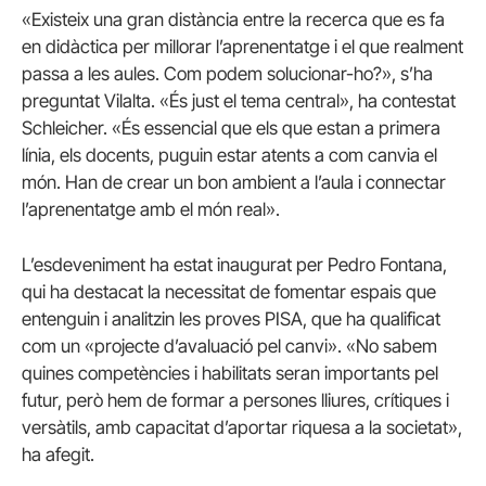
«Existeix una gran distància entre la recerca que es fa
en didàctica per millorar l’aprenentatge i el que realment
passa a les aules. Com podem solucionar-ho?», s’ha
preguntat Vilalta. «És just el tema central», ha contestat
Schleicher. «És essencial que els que estan a primera
línia, els docents, puguin estar atents a com canvia el
món. Han de crear un bon ambient a l’aula i connectar
l’aprenentatge amb el món real».
L’esdeveniment ha estat inaugurat per Pedro Fontana,
qui ha destacat la necessitat de fomentar espais que
entenguin i analitzin les proves PISA, que ha qualificat
com un «projecte d’avaluació pel canvi». «No sabem
quines competències i habilitats seran importants pel
futur, però hem de formar a persones lliures, crítiques i
versàtils, amb capacitat d’aportar riquesa a la societat»,
ha afegit.