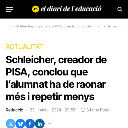
Inici
»
Schleicher, creador de PISA, conclou que l’alumnat ha de raonar més i repetir menys
ACTUALITAT
Schleicher, creador de
PISA, conclou que
l’alumnat ha de raonar
més i repetir menys
Redacció
23 - maig - 2024 · 20:56
3 Mins Read