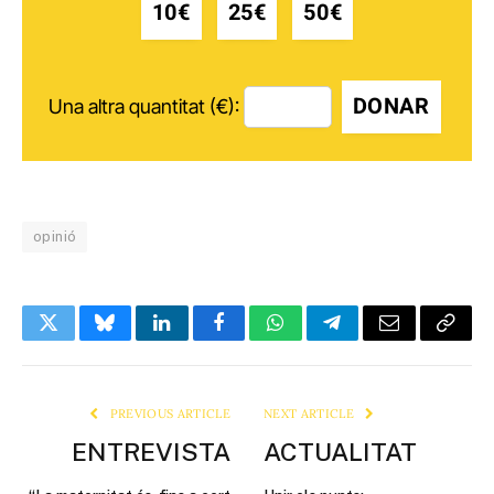
10€
25€
50€
DONAR
Una altra quantitat (€):
opinió
Twitter
Bluesky
LinkedIn
Facebook
WhatsApp
Telegram
Email
Copy
Link
PREVIOUS ARTICLE
NEXT ARTICLE
ENTREVISTA
ACTUALITAT