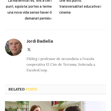
“La maternitat és, fins a cert
Unir els punts:
punt, egoista: portes a terme
transversalitat educativa i
una nova vida sense haver-li
cinema
demanat permís»
Jordi Badiella
X
(Twitter)
Filòleg i professor de secundària a l'escola
cooperativa El Cim de Terrassa, federada a
EscolesCoop.
RELATED
POSTS