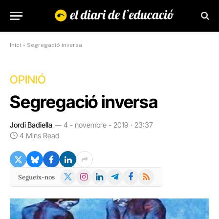
Inici
»
Segregació inversa
OPINIÓ
Segregació inversa
Jordi Badiella
4 - novembre - 2019 · 23:37
4 Mins Read
X
Instagram
LinkedIn
Telegram
Facebook
RSS
Segueix-nos
(Twitter)