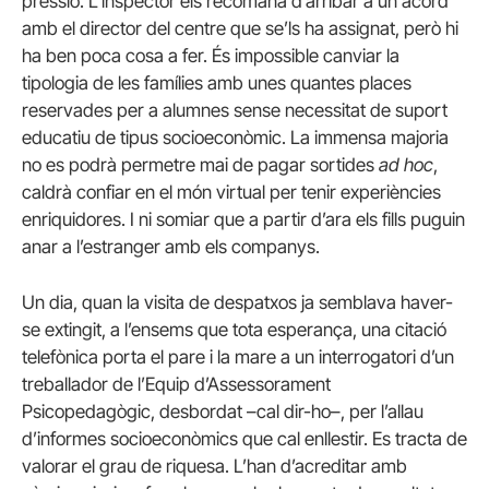
pressió. L’inspector els recomana d’arribar a un acord
amb el director del centre que se’ls ha assignat, però hi
ha ben poca cosa a fer. És impossible canviar la
tipologia de les famílies amb unes quantes places
reservades per a alumnes sense necessitat de suport
educatiu de tipus socioeconòmic. La immensa majoria
no es podrà permetre mai de pagar sortides
ad hoc
,
caldrà confiar en el món virtual per tenir experiències
enriquidores. I ni somiar que a partir d’ara els fills puguin
anar a l’estranger amb els companys.
Un dia, quan la visita de despatxos ja semblava haver-
se extingit, a l’ensems que tota esperança, una citació
telefònica porta el pare i la mare a un interrogatori d’un
treballador de l’Equip d’Assessorament
Psicopedagògic, desbordat –cal dir-ho–, per l’allau
d’informes socioeconòmics que cal enllestir. Es tracta de
valorar el grau de riquesa. L’han d’acreditar amb