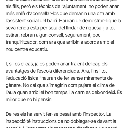
als fills, però els tècnics de l’ajuntament no poden anar
més enllà d’aconsellar-los que demanin una cita amb
l’assistent social del barri. Hauran de demostrar-li que la
seva renda està per sota del llindar de riquesa i, a tot
estirar, rebran algun consell, segurament, poc
tranquil·litzador, com ara que arribin a acords amb el
nou centre educatiu.
I, si fos el cas, ja es poden anar traient del cap els
avantatges de l’escola diferenciada. Ara, fins i tot
l’educació física l’hauran de fer sense miraments de
gènere. No cal que s’imaginin com pujarà el clima de
l’aula quan arribi el bon temps i la carn es deixondeixi. És
millor que no hi pensin.
De res els ha servit fer-se pesat amb l’inspector. La
inspecció té instruccions de no doblegar-se davant la