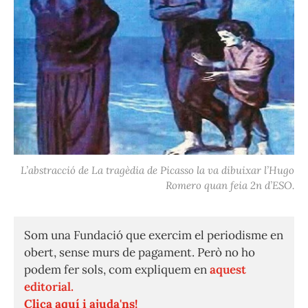
L’abstracció de La tragèdia de Picasso la va dibuixar l’Hugo
Romero quan feia 2n d’ESO.
Som una Fundació que exercim el periodisme en
obert, sense murs de pagament. Però no ho
podem fer sols, com expliquem en
aquest
editorial.
Clica aquí i ajuda'ns!