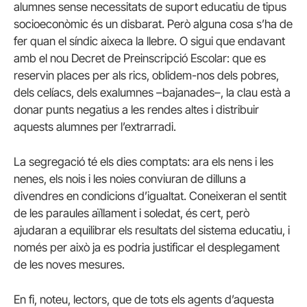
alumnes sense necessitats de suport educatiu de tipus
socioeconòmic és un disbarat. Però alguna cosa s’ha de
fer quan el síndic aixeca la llebre. O sigui que endavant
amb el nou Decret de Preinscripció Escolar: que es
reservin places per als rics, oblidem-nos dels pobres,
dels celíacs, dels exalumnes –bajanades–, la clau està a
donar punts negatius a les rendes altes i distribuir
aquests alumnes per l’extrarradi.
La segregació té els dies comptats: ara els nens i les
nenes, els nois i les noies conviuran de dilluns a
divendres en condicions d’igualtat. Coneixeran el sentit
de les paraules aïllament i soledat, és cert, però
ajudaran a equilibrar els resultats del sistema educatiu, i
només per això ja es podria justificar el desplegament
de les noves mesures.
En fi, noteu, lectors, que de tots els agents d’aquesta