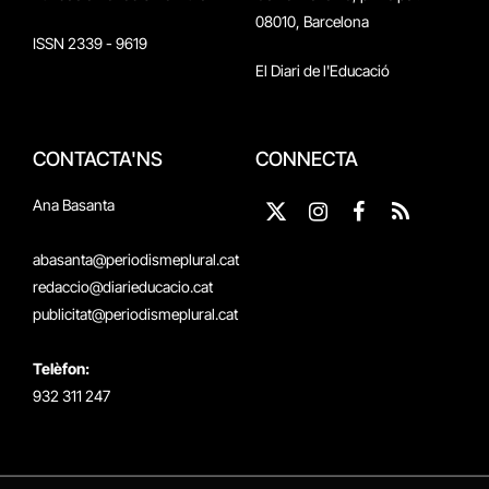
08010, Barcelona
ISSN 2339 - 9619
El Diari de l'Educació
CONTACTA'NS
CONNECTA
Ana Basanta
X
Instagram
Facebook
RSS
(Twitter)
abasanta@periodismeplural.cat
redaccio@diarieducacio.cat
publicitat@periodismeplural.cat
Telèfon:
932 311 247