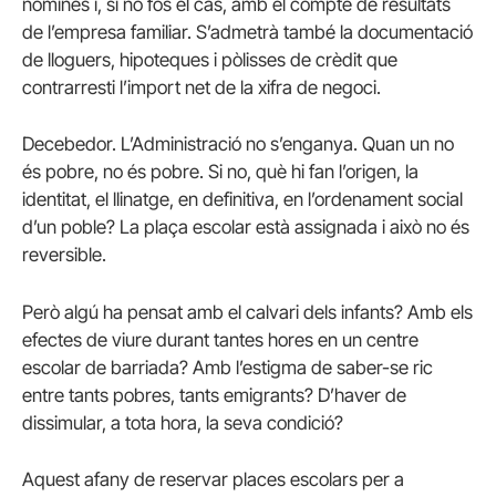
nòmines i, si no fos el cas, amb el compte de resultats
de l’empresa familiar. S’admetrà també la documentació
de lloguers, hipoteques i pòlisses de crèdit que
contrarresti l’import net de la xifra de negoci.
Decebedor. L’Administració no s’enganya. Quan un no
és pobre, no és pobre. Si no, què hi fan l’origen, la
identitat, el llinatge, en definitiva, en l’ordenament social
d’un poble? La plaça escolar està assignada i això no és
reversible.
Però algú ha pensat amb el calvari dels infants? Amb els
efectes de viure durant tantes hores en un centre
escolar de barriada? Amb l’estigma de saber-se ric
entre tants pobres, tants emigrants? D’haver de
dissimular, a tota hora, la seva condició?
Aquest afany de reservar places escolars per a