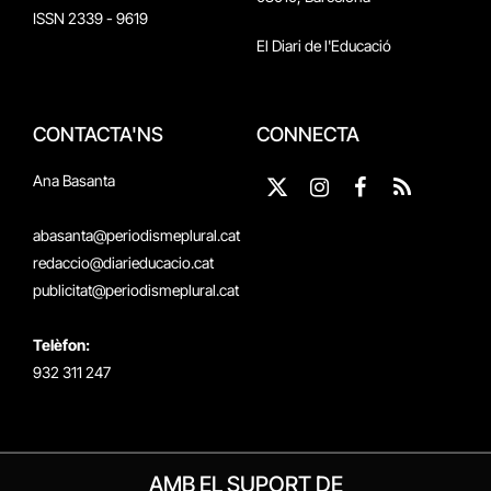
ISSN 2339 - 9619
El Diari de l'Educació
CONTACTA'NS
CONNECTA
Ana Basanta
X
Instagram
Facebook
RSS
(Twitter)
abasanta@periodismeplural.cat
redaccio@diarieducacio.cat
publicitat@periodismeplural.cat
Telèfon:
932 311 247
AMB EL SUPORT DE