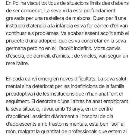
En Pol ha viscut tot tipus de situacions límits des d’abans
de ser concebut. La seva vida està profundament
gravada per una rastellera de malsons. Quan per fi una
institució d’atenció a la infància es va fer càrrec d’ell van
continuar els problemes. Va acabar essent acollit amb el
projecte d’una adopció, que es va concretar en la seva
germana però no en ell, l’acollit indefinit. Molts canvis
d’escola, de domicili, d’amics… de vincles, van seguir un
rere l’altre.
En cada canvi emergien noves dificultats. La seva salut
mental s’ha deteriorat per les indefinicions de la família
preadoptiva i de les institucions que n’han anat fent el
seguiment. El desordre d’uns i altres ha anat empitjorant
la seva situació, i avui, amb 13 anys, en un centre
d’acollimet i assistint diàriament a l’hospital de dia
d’adolescents amb trastorns mentals, està ben “sol” al
món, malgrat la quantitat de professionals que estem al