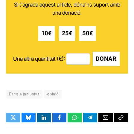
Si t'agrada aquest article, dóna'ns suport amb
una donació.
10€
25€
50€
DONAR
Una altra quantitat (€):
Escola inclusiva
opinió
Twitter
Bluesky
LinkedIn
Facebook
WhatsApp
Telegram
Email
Copy
Link