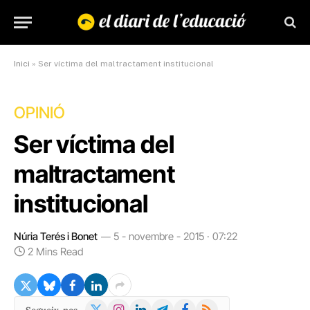
Inici
»
Ser víctima del maltractament institucional
OPINIÓ
Ser víctima del
maltractament
institucional
Núria Terés i Bonet
5 - novembre - 2015 · 07:22
2 Mins Read
X
Instagram
LinkedIn
Telegram
Facebook
RSS