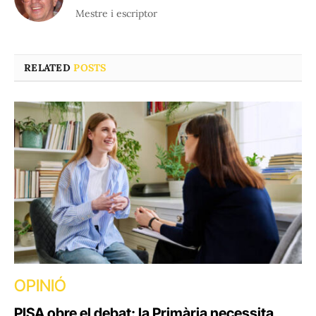
Mestre i escriptor
RELATED
POSTS
OPINIÓ
PISA obre el debat: la Primària necessita