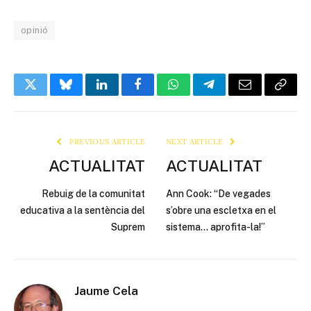
opinió
Twitter
Bluesky
LinkedIn
Facebook
WhatsApp
Telegram
Email
Copy
Link
PREVIOUS ARTICLE
NEXT ARTICLE
ACTUALITAT
ACTUALITAT
Rebuig de la comunitat
Ann Cook: “De vegades
educativa a la sentència del
s’obre una escletxa en el
Suprem
sistema… aprofita-la!”
Jaume Cela