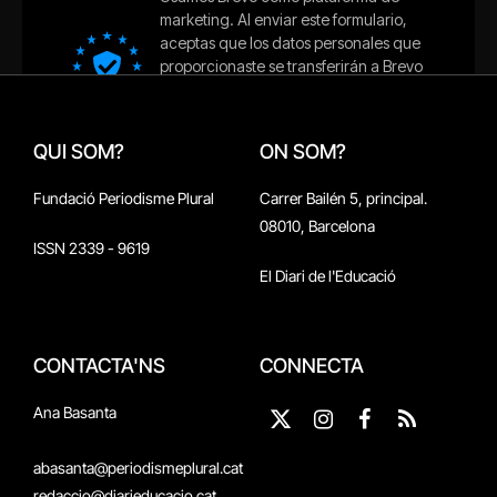
QUI SOM?
ON SOM?
Fundació Periodisme Plural
Carrer Bailén 5, principal.
08010, Barcelona
ISSN 2339 - 9619
El Diari de l'Educació
CONTACTA'NS
CONNECTA
Ana Basanta
X
Instagram
Facebook
RSS
(Twitter)
abasanta@periodismeplural.cat
redaccio@diarieducacio.cat