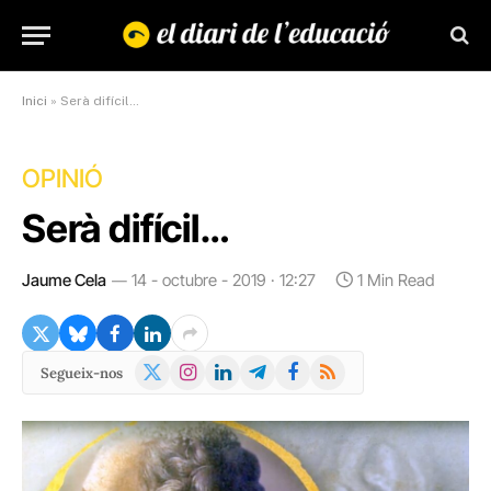
Inici
»
Serà difícil…
OPINIÓ
Serà difícil…
Jaume Cela
14 - octubre - 2019 · 12:27
1 Min Read
X
Instagram
LinkedIn
Telegram
Facebook
RSS
Segueix-nos
(Twitter)