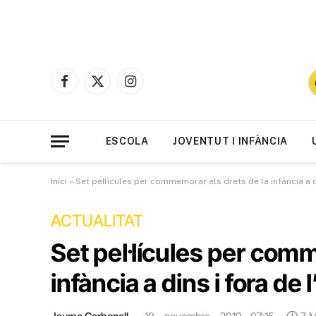
Facebook
X
Instagram
(Twitter)
ESCOLA
JOVENTUT I INFÀNCIA
Inici
»
Set pel·lícules per commemorar els drets de la infància a di
ACTUALITAT
Set pel·lícules per com
infància a dins i fora de l