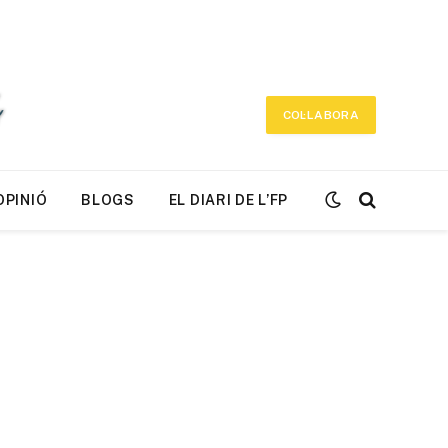
COL·LABORA
OPINIÓ
BLOGS
EL DIARI DE L’FP