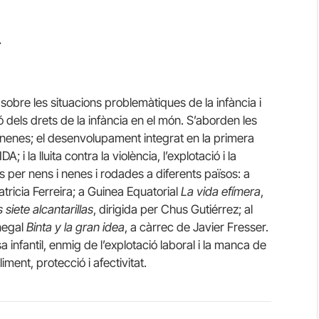
.
 sobre les situacions problemàtiques de la infància i
ió dels drets de la infància en el món. S’aborden les
s nenes; el desenvolupament integrat en la primera
A; i la lluita contra la violència, l’explotació i la
s per nens i nenes i rodades a diferents països: a
Patricia Ferreira; a Guinea Equatorial
La vida efímera
,
 siete alcantarillas
, dirigida per Chus Gutiérrez; al
enegal
Binta y la gran idea
, a càrrec de Javier Fresser.
a infantil, enmig de l’explotació laboral i la manca de
iment, protecció i afectivitat.