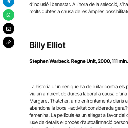
d’inclusió i benestar. A l’hora de la selecció, s
molts dubtes a causa de les àmplies possibilitats 
Billy Elliot
Stephen Warbeck. Regne Unit, 2000, 111 min
La història d’un nen que ha de lluitar contra els
viu un ambient de duresa laboral a causa d’una l
Margaret Thatcher, amb enfrontaments diaris amb 
abandona la boxa –activitat considerada genuïn
femenina. La pel·lícula és un al·legat a favor del 
luxe de detalls el procés d’autoafirmació personal