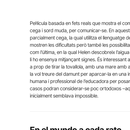
Pel·lícula basada en fets reals que mostra el c
cega i sord muda, per comunicar-se. En aquesta m
parcialment cega, la qual utilitza el llenguatge
mostren les dificultats però també les possibil
com l’última, en la qual Helen descobreix l’aigu
li ho ensenya mitjançant signes. És interessant a
a prop de tirar la tovallola, amb una mare amb
la vol treure del damunt per aparcar-la en una ins
humana i professional de l’educadora per posar
casos podran considerar-se poc ortodoxos –aquí
inicialment semblava impossible.
En el mundo a cada rato