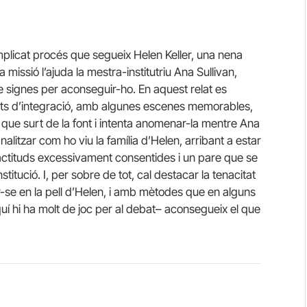
omplicat procés que segueix Helen Keller, una nena
issió l’ajuda la mestra-institutriu Ana Sullivan,
 de signes per aconseguir-ho. En aquest relat es
itats d’integració, amb algunes escenes memorables,
a que surt de la font i intenta anomenar-la mentre Ana
nalitzar com ho viu la família d’Helen, arribant a estar
 actituds excessivament consentides i un pare que se
titució. I, per sobre de tot, cal destacar la tenacitat
-se en la pell d’Helen, i amb mètodes que en alguns
 hi ha molt de joc per al debat– aconsegueix el que