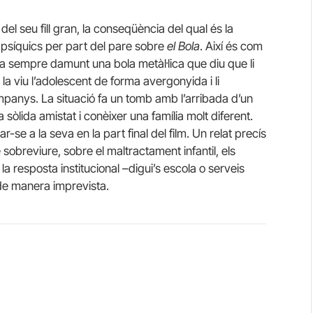
del seu fill gran, la conseqüència del qual és la
 psíquics per part del pare sobre
el Bola
. Així és com
a sempre damunt una bola metàl·lica que diu que li
 la viu l’adolescent de forma avergonyida i li
mpanys. La situació fa un tomb amb l’arribada d’un
òlida amistat i conèixer una família molt diferent.
-se a la seva en la part final del film. Un relat precís
e sobreviure, sobre el maltractament infantil, els
e la resposta institucional –digui’s escola o serveis
 de manera imprevista.