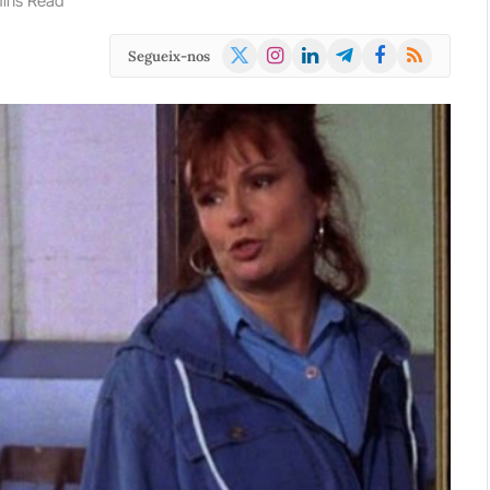
ins Read
X
Instagram
LinkedIn
Telegram
Facebook
RSS
Segueix-nos
(Twitter)