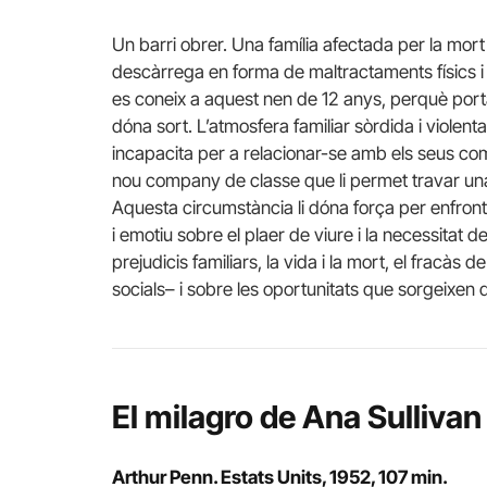
Un barri obrer. Una família afectada per la mort 
descàrrega en forma de maltractaments físics i
es coneix a aquest nen de 12 anys, perquè port
dóna sort. L’atmosfera familiar sòrdida i violenta
incapacita per a relacionar-se amb els seus co
nou company de classe que li permet travar una s
Aquesta circumstància li dóna força per enfrontar
i emotiu sobre el plaer de viure i la necessitat d
prejudicis familiars, la vida i la mort, el fracàs d
socials– i sobre les oportunitats que sorgeixen
El milagro de Ana Sullivan
Arthur Penn. Estats Units, 1952, 107 min.