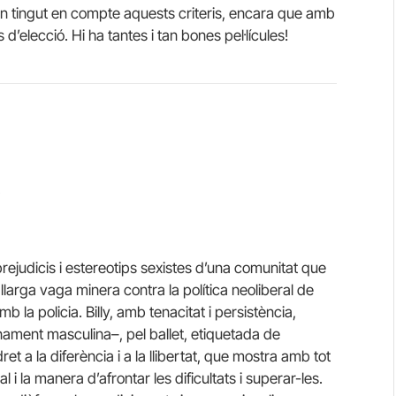
’han tingut en compte aquests criteris, encara que amb
d’elecció. Hi ha tantes i tan bones pel·lícules!
.
 prejudicis i estereotips sexistes d’una comunitat que
larga vaga minera contra la política neoliberal de
la policia. Billy, amb tenacitat i persistència,
ament masculina–, pel ballet, etiquetada de
dret a la diferència i a la llibertat, que mostra amb tot
 i la manera d’afrontar les dificultats i superar-les.