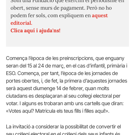
Som una Fundació que exercim el periodisme en
obert, sense murs de pagament. Però no ho
podem fer sols, com expliquem en
aquest
editorial.
Clica aquí i ajuda'ns!
Comença l’època de les preinscripcions, que enguany
seran del 15 al 24 de març, en el cas d’infantil, primària i
ESO. Comença, per tant, l’època de les jornades de
portes obertes, i, de fet, la primera d’aquestes jornades
serà aquest diumenge 14 de febrer, quan molts
ciutadans es desplaçaran al seu col·legi electoral per
votar. I alguns es trobaran amb uns cartells que diran:
«Votes aquí? Matricula els teus fills i filles aquí!».
La invitació a considerar la possibilitat de convertir el
seu col·legi electoral en el col·legi dels seus infants és