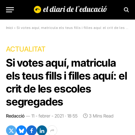
Inici
»
Si votes aquí, matricula els teus fills i filles aquí: el crit de les escoles segregades
ACTUALITAT
Si votes aquí, matricula
els teus fills i filles aquí: el
crit de les escoles
segregades
Redacció
11 - febrer - 2021 · 18:55
3 Mins Read