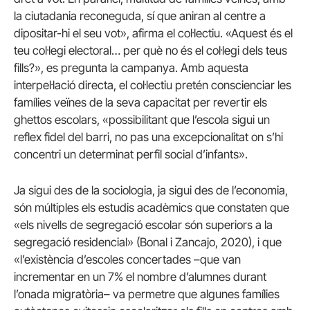
la ciutadania reconeguda, sí que aniran al centre a
dipositar-hi el seu vot», afirma el col·lectiu. «Aquest és el
teu col·legi electoral… per què no és el col·legi dels teus
fills?», es pregunta la campanya. Amb aquesta
interpel·lació directa, el col·lectiu pretén conscienciar les
famílies veïnes de la seva capacitat per revertir els
ghettos escolars, «possibilitant que l’escola sigui un
reflex fidel del barri, no pas una excepcionalitat on s’hi
concentri un determinat perfil social d’infants».
Ja sigui des de la sociologia, ja sigui des de l’economia,
són múltiples els estudis acadèmics que constaten que
«els nivells de segregació escolar són superiors a la
segregació residencial» (Bonal i Zancajo, 2020), i que
«l’existència d’escoles concertades –que van
incrementar en un 7% el nombre d’alumnes durant
l’onada migratòria– va permetre que algunes famílies