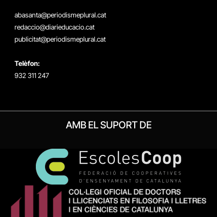
(Twitter)
abasanta@periodismeplural.cat
redaccio@diarieducacio.cat
publicitat@periodismeplural.cat
Telèfon:
932 311 247
AMB EL SUPORT DE