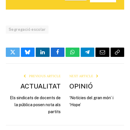
Segregació escolar
Twitter
Bluesky
LinkedIn
Facebook
WhatsApp
Telegram
Email
Copy
Link
PREVIOUS ARTICLE
NEXT ARTICLE
ACTUALITAT
OPINIÓ
Els sindicats de docents de
‘Notícies del gran món’ i
la pública posen nota als
‘Hope’
partits