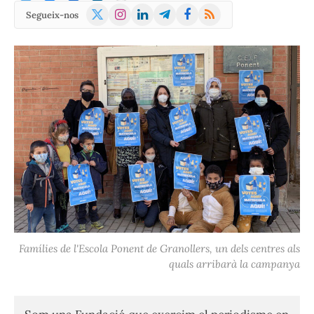
X
Instagram
LinkedIn
Telegram
Facebook
RSS
Segueix-nos
(Twitter)
Famílies de l'Escola Ponent de Granollers, un dels centres als
quals arribarà la campanya