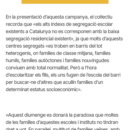
En la presentació d’aquesta campanya, el col·lectiu
recorda que «els alts índexs de segregació escolar
existents a Catalunya no es corresponen amb la baixa
segregació residencial existent», ja que molts d’aquests
centres segregats «es troben en barris del tot
heterogenis, on famílies de classe mitjana, famílies
humils, famílies autòctones i famílies nouvingudes
conviuen amb total normalitat. Però a l’hora
d’escolaritzar els fills, els uns fugen de l’escola del barri
per buscar-ne d’altres que acullin famílies d’un
determinat estatus socioeconòmic».
«Aquest diumenge es donarà la paradoxa que moltes
de les famílies d’aquestes escoles i instituts no tindran
dret a vot. En paral·lel, multitud de famílies veïnes, amb