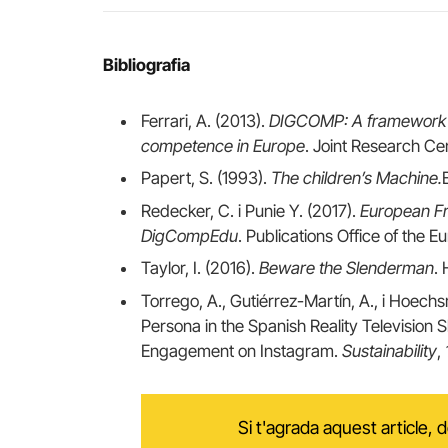
Bibliografia
Ferrari, A. (2013).
DIGCOMP: A framework f
competence in Europe
. Joint Research Cent
Papert, S. (1993).
The children’s Machine.
Redecker, C. i Punie Y. (2017).
European Fr
DigCompEdu
. Publications Office of the 
Taylor, I. (2016).
Beware the Slenderman
.
Torrego, A., Gutiérrez-Martín, A., i Hoec
Persona in the Spanish Reality Television 
Engagement on Instagram.
Sustainability
,
Si t'agrada aquest article,