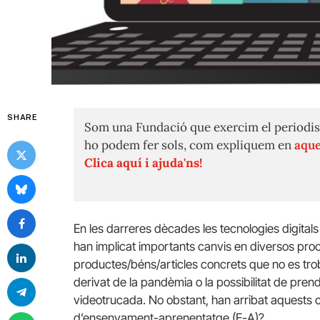
SHARE
Som una Fundació que exercim el periodis
ho podem fer sols, com expliquem en
aque
Clica aquí i ajuda'ns!
En les darreres dècades les tecnologies digitals s
han implicat importants canvis en diversos pro
productes/béns/articles concrets que no es tro
derivat de la pandèmia o la possibilitat de pre
videotrucada. No obstant, han arribat aquests c
d’ensenyament-aprenentatge (E-A)?