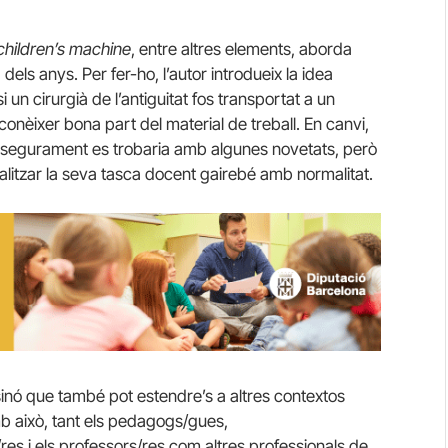
children’s machine
, entre altres elements, aborda
 dels anys. Per fer-ho, l’autor introdueix la idea
i un cirurgià de l’antiguitat fos transportat a un
onèixer bona part del material de treball. En canvi,
, segurament es trobaria amb algunes novetats, però
itzar la seva tasca docent gairebé amb normalitat.
sinó que també pot estendre’s a altres contextos
mb això, tant els pedagogs/gues,
es i els professors/res com altres professionals de