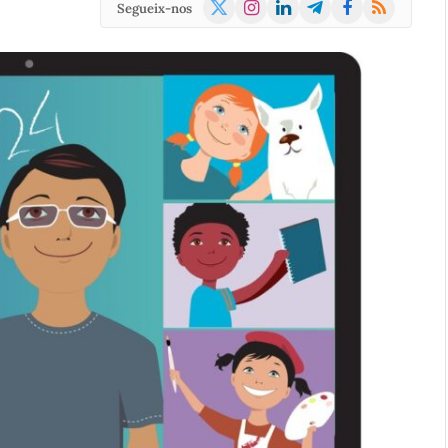
X
Instagram
LinkedIn
Telegram
Facebook
RSS
Segueix-nos
(Twitter)