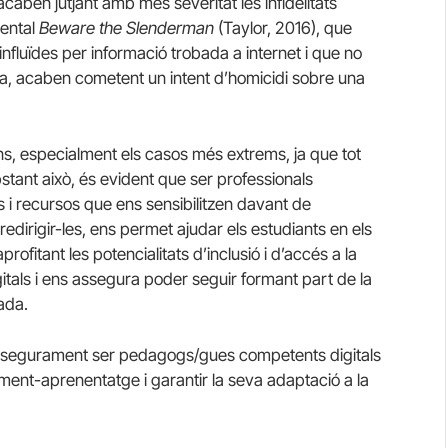
t acaben jutjant amb més severitat les infidelitats
mental
Beware the Slenderman
(Taylor, 2016), que
influïdes per informació trobada a internet i que no
ta, acaben cometent un intent d’homicidi sobre una
ons, especialment els casos més extrems, ja que tot
stant això, és evident que ser professionals
 i recursos que ens sensibilitzen davant de
 redirigir-les, ens permet ajudar els estudiants en els
itant les potencialitats d’inclusió i d’accés a la
itals i ens assegura poder seguir formant part de la
ada.
), segurament ser pedagogs/gues competents digitals
ent-aprenentatge i garantir la seva adaptació a la