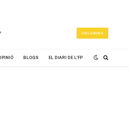
COL·LABORA
OPINIÓ
BLOGS
EL DIARI DE L’FP