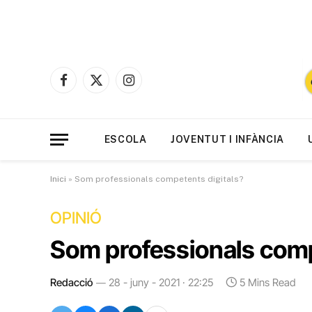
Facebook
X
Instagram
(Twitter)
ESCOLA
JOVENTUT I INFÀNCIA
Inici
»
Som professionals competents digitals?
OPINIÓ
Som professionals comp
Redacció
28 - juny - 2021 · 22:25
5 Mins Read