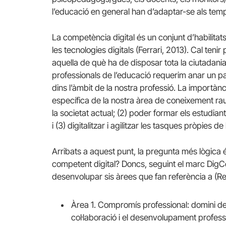
l’educació en general han d’adaptar-se als temp
La competència digital és un conjunt d’habilitat
les tecnologies digitals (Ferrari, 2013). Cal ten
aquella de què ha de disposar tota la ciutadania 
professionals de l’educació requerim anar un pa
dins l’àmbit de la nostra professió. La importà
específica de la nostra àrea de coneixement rau 
la societat actual; (2) poder formar els estudiant
i (3) digitalitzar i agilitzar les tasques pròpies de
Arribats a aquest punt, la pregunta més lògica
competent digital? Doncs, seguint el marc Dig
desenvolupar sis àrees que fan referència a (Re
Àrea 1. Compromís professional: domini de l
col·laboració i el desenvolupament profess