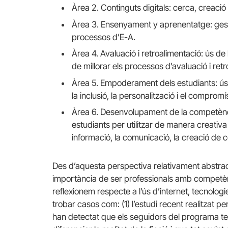
Àrea 2. Continguts digitals: cerca, creació 
Àrea 3. Ensenyament y aprenentatge: gestió,
processos d’E-A.
Àrea 4. Avaluació i retroalimentació: ús de l
de millorar els processos d’avaluació i retr
Àrea 5. Empoderament dels estudiants: ús de
la inclusió, la personalització i el compro
Àrea 6. Desenvolupament de la competència
estudiants per utilitzar de manera creativa 
informació, la comunicació, la creació de c
Des d’aquesta perspectiva relativament abstract
importància de ser professionals amb competència 
reflexionem respecte a l’ús d’internet, tecnologie
trobar casos com: (1) l’estudi recent realitzat 
han detectat que els seguidors del programa te