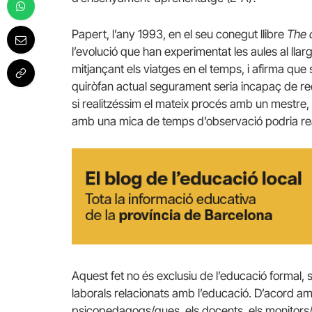
Papert, l’any 1993, en el seu conegut llibre
The 
l’evolució que han experimentat les aules al llarg
mitjançant els viatges en el temps, i afirma que s
quiròfan actual segurament seria incapaç de rec
si realitzéssim el mateix procés amb un mestre
amb una mica de temps d’observació podria real
Aquest fet no és exclusiu de l’educació formal, 
laborals relacionats amb l’educació. D’acord a
psicopedagogs/gues, els docents, els monitors/r