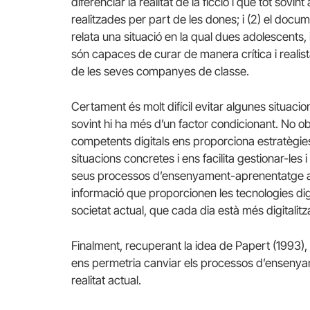
diferenciar la realitat de la ficció i que tot sovin
realitzades per part de les dones; i (2) el docu
relata una situació en la qual dues adolescents, 
són capaces de curar de manera crítica i realis
de les seves companyes de classe.
Certament és molt difícil evitar algunes situaci
sovint hi ha més d’un factor condicionant. No ob
competents digitals ens proporciona estratègies
situacions concretes i ens facilita gestionar-les i
seus processos d’ensenyament-aprenentatge aprof
informació que proporcionen les tecnologies dig
societat actual, que cada dia està més digitalitz
Finalment, recuperant la idea de Papert (1993
ens permetria canviar els processos d’ensenyam
realitat actual.