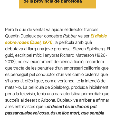
Però la que de veritat va ajudar el director francès
Quentin Dupieux per concebre
Rubber
va ser
El diable
sobre rodes (Duel, 1971)
, la pel·lícula amb què
debutava al llarg una jove promesa: Steven Spielberg. El
guió, escrit pel mític i enyorat Richard Matheson (1926-
2013), no era exactament de ciència ficció, recordem
que tracta de les penúries d’un empresari californià que
és perseguit pel conductor d’un vell camió cisterna que
s’ha sentit ofès i que, com a venjança, té la intenció de
matar-lo. La pel·lícula de Spielberg, produïda inicialment
per a la televisió, tenia una característica primordial: que
succeïa al desert d’Arizona. Dupieux va arribar a afirmar
a les entrevistes que «
el desert és un lloc on pot
passar qualsevol cosa, és un lloc mort, que sembla