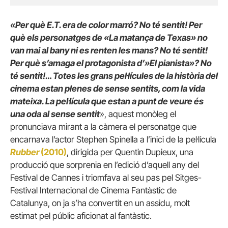
«Per què E.T. era de color marró? No té sentit! Per
què els personatges de «La matança de Texas» no
van mai al bany ni es renten les mans? No té sentit!
Per què s’amaga el protagonista d’»El pianista»? No
té sentit!… Totes les grans pel·lícules de la història del
cinema estan plenes de sense sentits, com la vida
mateixa. La pel·lícula que estan a punt de veure és
una oda al sense sentit
», aquest monòleg el
pronunciava mirant a la càmera el personatge que
encarnava l’actor Stephen Spinella a l’inici de la pel·lícula
Rubber
(2010)
, dirigida per Quentin Dupieux, una
producció que sorprenia en l’edició d’aquell any del
Festival de Cannes i triomfava al seu pas pel Sitges-
Festival Internacional de Cinema Fantàstic de
Catalunya, on ja s’ha convertit en un assidu, molt
estimat pel públic aficionat al fantàstic.