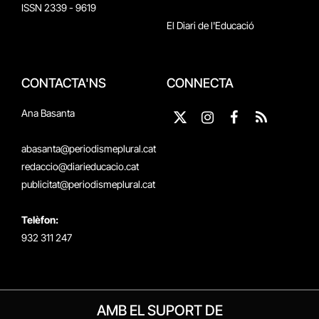
ISSN 2339 - 9619
El Diari de l'Educació
CONTACTA'NS
CONNECTA
Ana Basanta
X
Instagram
Facebook
RSS
(Twitter)
abasanta@periodismeplural.cat
redaccio@diarieducacio.cat
publicitat@periodismeplural.cat
Telèfon:
932 311 247
AMB EL SUPORT DE