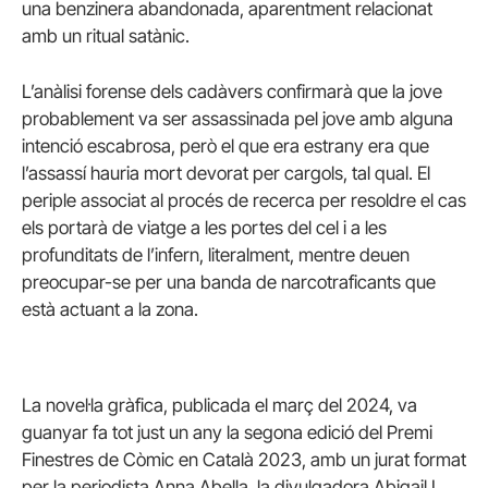
una benzinera abandonada, aparentment relacionat
amb un ritual satànic.
L’anàlisi forense dels cadàvers confirmarà que la jove
probablement va ser assassinada pel jove amb alguna
intenció escabrosa, però el que era estrany era que
l’assassí hauria mort devorat per cargols, tal qual. El
periple associat al procés de recerca per resoldre el cas
els portarà de viatge a les portes del cel i a les
profunditats de l’infern, literalment, mentre deuen
preocupar-se per una banda de narcotraficants que
està actuant a la zona.
La novel·la gràfica, publicada el març del 2024, va
guanyar fa tot just un any la segona edició del Premi
Finestres de Còmic en Català 2023, amb un jurat format
per la periodista Anna Abella, la divulgadora Abigail L.