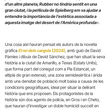
d’un altre planeta, Rubber no tindria sentit en una
gran ciutat, i la pel·lícula de Spielberg em va ajudar a
entendre la importància de l’estètica associada a
aquesta imatge del desert de l’Amèrica profunda
».
Una cosa així hauran pensat els autors de la novel·la
gràfica
El rei dels cargols
(2024)
, amb guió de David
Pàmies i dibuix de David Sánchez, que han situat la seva
història a la ciutat de Amarillo, a Texas (Estats Units),
que forma part del conegut com a Pla Estancat, un
altiplà de gran extensió, una zona semidesèrtica i àrida
amb una densitat de població molt baixa a causa de les
condicions geogràfiques, ideal per situar la delirant
història que ens proposen. Els protagonistes de la
història són dos agents de policia, en Gros i en Cheto,
que hauran d’investigar un doble homicidi succeït en