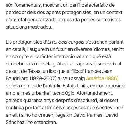
són fonamentals, mostrant un perfil característic de
perdedor dels dos agents protagonistes, en un context
d’ansietat generalitzada, exposada per les surrealistes
situacions mostrades.
Els protagonistes d’
El rei dels cargols
s’estrenen parlant
en català, i augurem un futur en diversos idiomes, tenint
en compte el caràcter internacional amb què està
concebuda la novel·la gràfica, al capdavall, succeeix al
desert de Texas, un lloc que el filòsof francès Jean
Baudrillard (1929-2007) al seu assaig
América
(1986)
definia com el de l’autèntic Estats Units, en contraposició
amb el més urbanita i tecnològic. Afortunadament,
gairebé quaranta anys després d’escriure’l, el desert
continua portant al límit els successos que s’esdevenen
en ell, i si no ho creuen, llegeixin David Pamies i David
Sánchez i ho entendran.