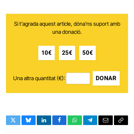
Si t'agrada aquest article, dóna'ns suport amb
una donació.
10€
25€
50€
DONAR
Una altra quantitat (€):
Twitter
Bluesky
LinkedIn
Facebook
WhatsApp
Telegram
Email
Copy