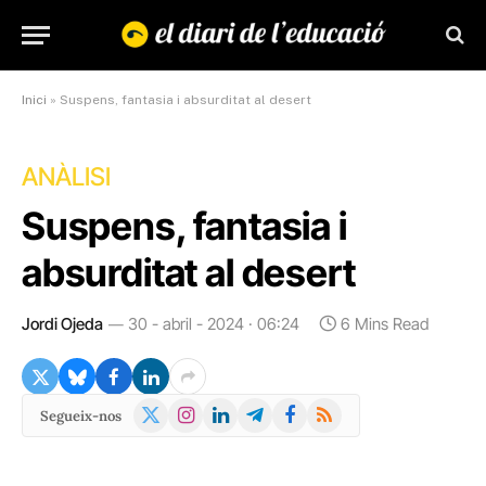
Inici
»
Suspens, fantasia i absurditat al desert
ANÀLISI
Suspens, fantasia i
absurditat al desert
Jordi Ojeda
30 - abril - 2024 · 06:24
6 Mins Read
X
Instagram
LinkedIn
Telegram
Facebook
RSS
Segueix-nos
(Twitter)