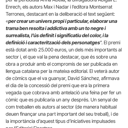
Enrech, els autors Max i Nadar i l’editora Montserrat
Terrones, destacant en la deliberació el text següent:
«
per crear un univers propi i particular, elaborar una
trama ben resolta i addictiva amb un to negre i
surrealista, l’ús definit i significatiu del color, i la
definició i caracterització dels personatges
”. El premi
està dotat amb 25.000 euros, un dels més importants al
sector i, el que val la pena destacar, que és sobre una
obra a produir amb el compromís de ser publicada en
llengua catalana per la mateixa editorial. El veterà autor
de còmics que el va guanyar, David Sánchez, afirmava
el dia de la concessió del premi que era la primera
vegada que cobrava amb antelació una feina per fer un
còmic que es publicaria un any després. Un senyal de
com treballen els autors al sector (de manera habitual
deuen finançar una part important del seu treball), i de
la importància d’aquest tipus d’iniciatives impulsades