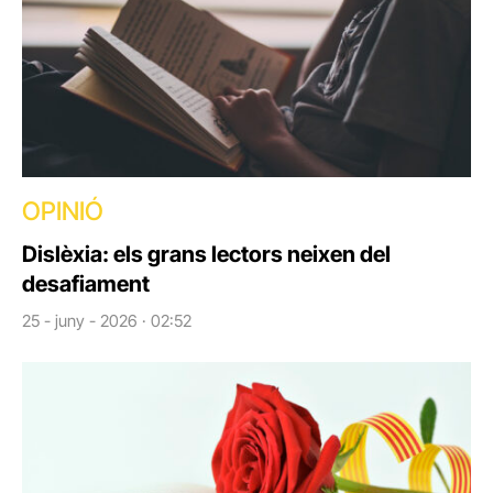
OPINIÓ
Dislèxia: els grans lectors neixen del
desafiament
25 - juny - 2026 · 02:52