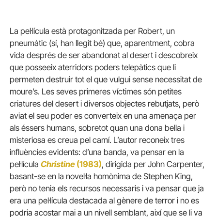
La pel·lícula està protagonitzada per Robert, un
pneumàtic (sí, han llegit bé) que, aparentment, cobra
vida després de ser abandonat al desert i descobreix
que posseeix aterridors poders telepàtics que li
permeten destruir tot el que vulgui sense necessitat de
moure’s. Les seves primeres víctimes són petites
criatures del desert i diversos objectes rebutjats, però
aviat el seu poder es converteix en una amenaça per
als éssers humans, sobretot quan una dona bella i
misteriosa es creua pel camí. L’autor reconeix tres
influències evidents: d’una banda, va pensar en la
pel·lícula
Christine
(1983)
, dirigida per John Carpenter,
basant-se en la novel·la homònima de Stephen King,
però no tenia els recursos necessaris i va pensar que ja
era una pel·lícula destacada al gènere de terror i no es
podria acostar mai a un nivell semblant, així que se li va