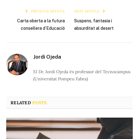
Link
PREVIOUS ARTICLE
NEXT ARTICLE
Carta oberta a la futura
Suspens, fantasia i
consellera d’Educació
absurditat al desert
Jordi Ojeda
El Dr. Jordi Ojeda és professor del Tecnocampus
(Universitat Pompeu Fabra)
RELATED
POSTS