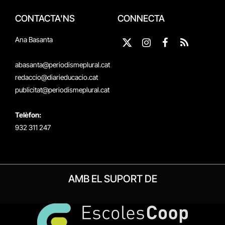
CONTACTA'NS
CONNECTA
Ana Basanta
X
Instagram
Facebook
RSS
(Twitter)
abasanta@periodismeplural.cat
redaccio@diarieducacio.cat
publicitat@periodismeplural.cat
Telèfon:
932 311 247
AMB EL SUPORT DE