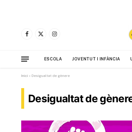
Facebook
X
Instagram
(Twitter)
ESCOLA
JOVENTUT I INFÀNCIA
Inici
»
Desigualtat de gènere
Desigualtat de gèner