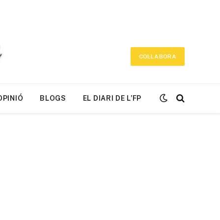
COL·LABORA
OPINIÓ
BLOGS
EL DIARI DE L’FP