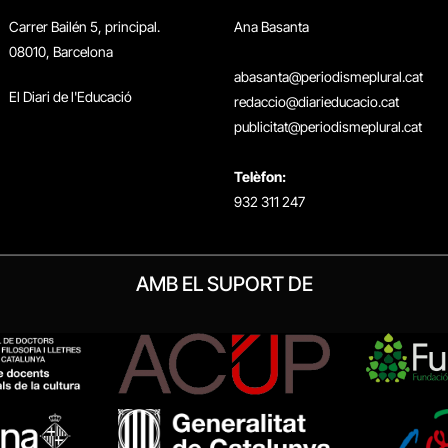
Carrer Bailén 5, principal.
Ana Basanta
08010, Barcelona
abasanta@periodismeplural.cat
El Diari de l'Educació
redaccio@diarieducacio.cat
publicitat@periodismeplural.cat
Telèfon:
932 311 247
AMB EL SUPORT DE