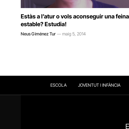
Estàs a l’atur o vols aconseguir una feina
estable? Estudia!
Neus Giménez Tur
maig 5, 2014
ESCOLA
JOVENTUT I INFÀNCIA