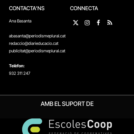
CONTACTA'NS
CONNECTA
Ana Basanta
X
Instagram
Facebook
RSS
(Twitter)
abasanta@periodismeplural.cat
redaccio@diarieducacio.cat
publicitat@periodismeplural.cat
Telèfon:
932 311 247
AMB EL SUPORT DE