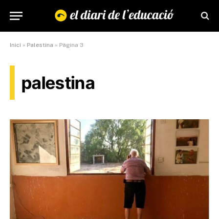
Inici
»
Palestina
»
Pàgina 3
palestina