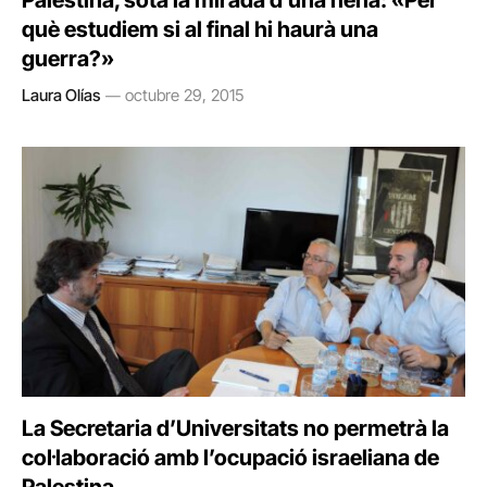
Palestina, sota la mirada d’una nena: «Per
què estudiem si al final hi haurà una
guerra?»
Laura Olías
octubre 29, 2015
La Secretaria d’Universitats no permetrà la
col·laboració amb l’ocupació israeliana de
Palestina