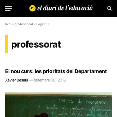
Inici
»
professorat
»
Pàgina 7
professorat
El nou curs: les prioritats del Departament
Xavier Besalú
setembre 30, 2015