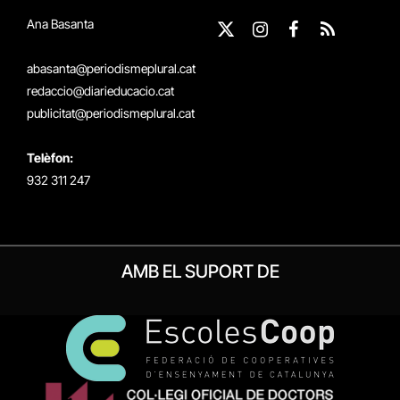
Ana Basanta
X
Instagram
Facebook
RSS
(Twitter)
abasanta@periodismeplural.cat
redaccio@diarieducacio.cat
publicitat@periodismeplural.cat
Telèfon:
932 311 247
AMB EL SUPORT DE