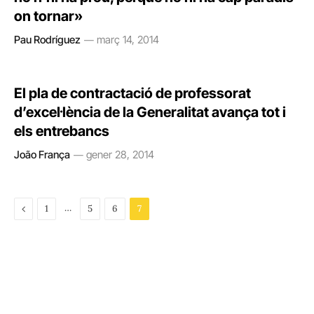
on tornar»
Pau Rodríguez
març 14, 2014
El pla de contractació de professorat
d’excel·lència de la Generalitat avança tot i
els entrebancs
João França
gener 28, 2014
Previous
…
1
5
6
7