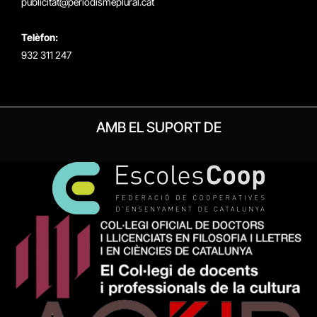
publicitat@periodismeplural.cat
Telèfon:
932 311 247
AMB EL SUPORT DE