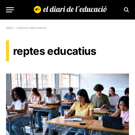
Inici
»
reptes educatius
reptes educatius