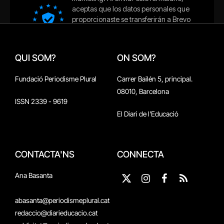
QUI SOM?
ON SOM?
Fundació Periodisme Plural
Carrer Bailén 5, principal.
08010, Barcelona
ISSN 2339 - 9619
El Diari de l'Educació
CONTACTA'NS
CONNECTA
Ana Basanta
X
Instagram
Facebook
RSS
(Twitter)
abasanta@periodismeplural.cat
redaccio@diarieducacio.cat