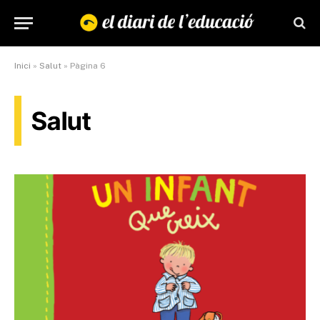
Inici
»
Salut
»
Pàgina 6
Salut