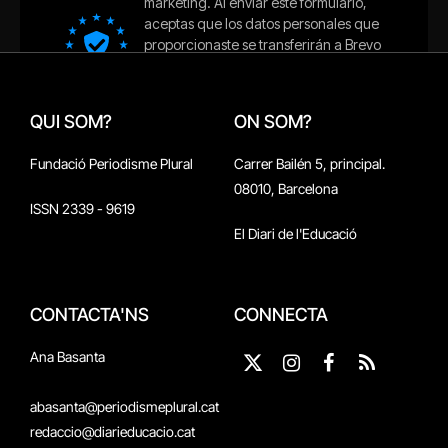
QUI SOM?
ON SOM?
Fundació Periodisme Plural
Carrer Bailén 5, principal.
08010, Barcelona
ISSN 2339 - 9619
El Diari de l'Educació
CONTACTA'NS
CONNECTA
Ana Basanta
X
Instagram
Facebook
RSS
(Twitter)
abasanta@periodismeplural.cat
redaccio@diarieducacio.cat