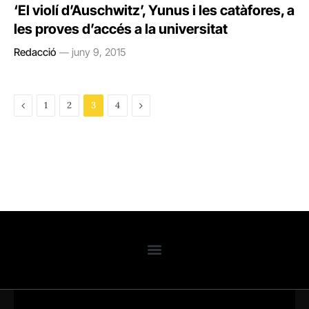
‘El violí d’Auschwitz’, Yunus i les catàfores, a
les proves d’accés a la universitat
Redacció
juny 9, 2015
Previous
Next
1
2
3
4