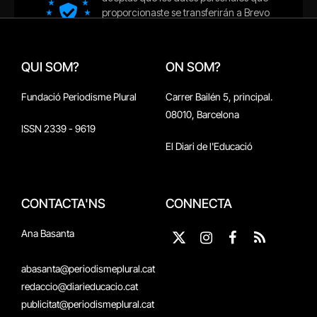
QUI SOM?
ON SOM?
Fundació Periodisme Plural
Carrer Bailén 5, principal.
08010, Barcelona
ISSN 2339 - 9619
El Diari de l'Educació
CONTACTA'NS
CONNECTA
Ana Basanta
X
Instagram
Facebook
RSS
(Twitter)
abasanta@periodismeplural.cat
redaccio@diarieducacio.cat
publicitat@periodismeplural.cat