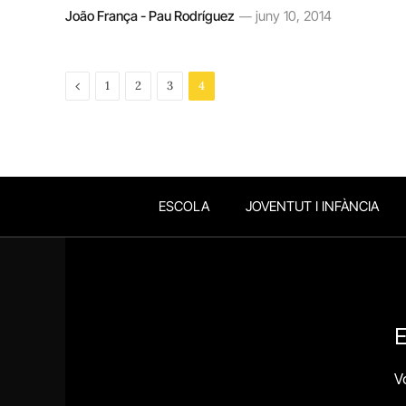
João França - Pau Rodríguez
juny 10, 2014
Previous
1
2
3
4
ESCOLA
JOVENTUT I INFÀNCIA