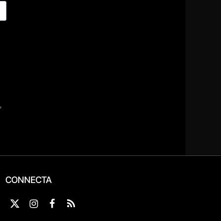
CONNECTA
X
Instagram
Facebook
RSS
(Twitter)