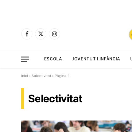
Facebook
X
Instagram
(Twitter)
ESCOLA
JOVENTUT I INFÀNCIA
Inici
»
Selectivitat
»
Pàgina 4
Selectivitat