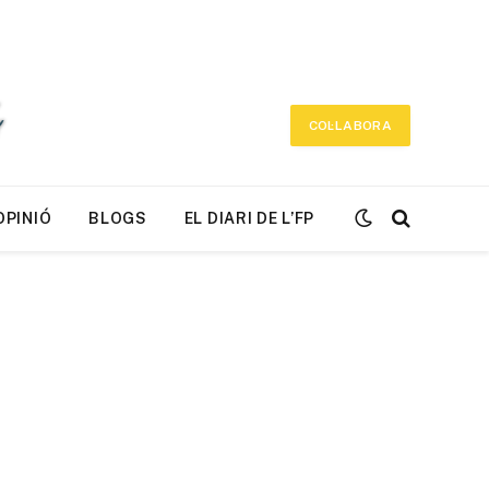
COL·LABORA
OPINIÓ
BLOGS
EL DIARI DE L’FP