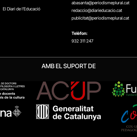
abasanta@periodismeplural.cat
El Diari de l'Educació
redaccio@diarieducacio.cat
publicitat@periodismeplural.cat
Telèfon:
932 311 247
AMB EL SUPORT DE