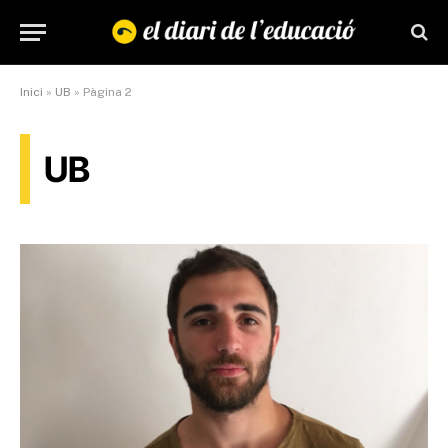
Inici
»
UB
»
Pàgina 2
UB