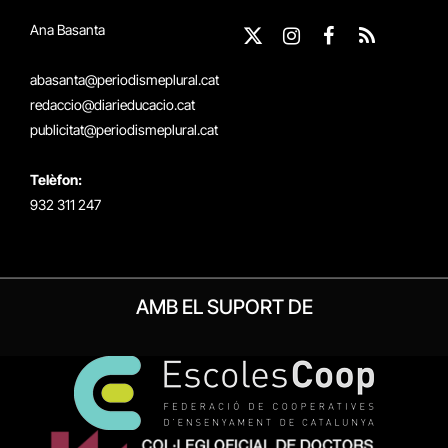
Ana Basanta
X
Instagram
Facebook
RSS
(Twitter)
abasanta@periodismeplural.cat
redaccio@diarieducacio.cat
publicitat@periodismeplural.cat
Telèfon:
932 311 247
AMB EL SUPORT DE