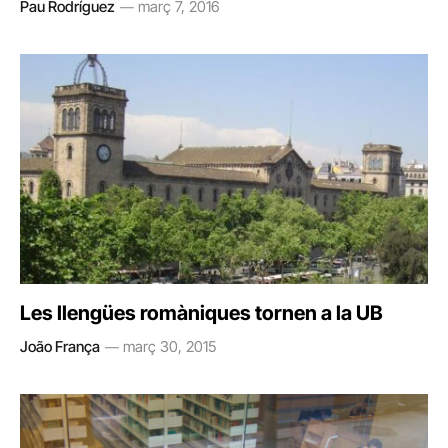
Pau Rodríguez
març 7, 2016
Les llengües romàniques tornen a la UB
João França
març 30, 2015