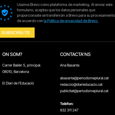
ON SOM?
CONTACTA'NS
Carrer Bailén 5, principal.
Ana Basanta
08010, Barcelona
abasanta@periodismeplural.cat
El Diari de l'Educació
redaccio@diarieducacio.cat
publicitat@periodismeplural.cat
Telèfon:
932 311 247