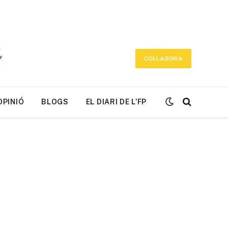
COL·LABORA
OPINIÓ
BLOGS
EL DIARI DE L’FP