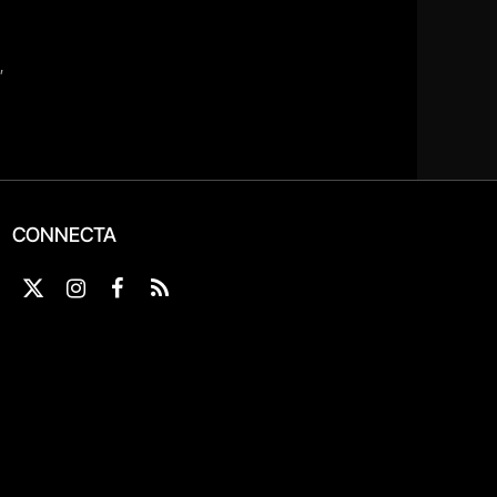
CONNECTA
X
Instagram
Facebook
RSS
(Twitter)