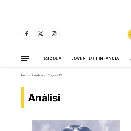
Facebook
X
Instagram
(Twitter)
ESCOLA
JOVENTUT I INFÀNCIA
Inici
»
Anàlisi
»
Pàgina 19
Anàlisi