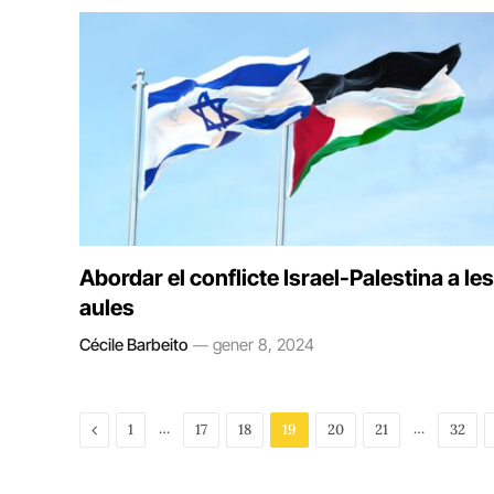
Abordar el conflicte Israel-Palestina a les
aules
Cécile Barbeito
gener 8, 2024
Previous
…
…
1
17
18
19
20
21
32