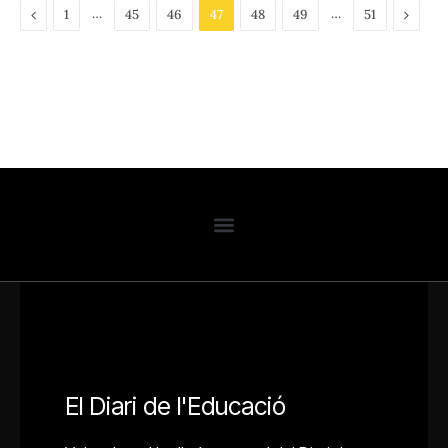
Previous
…
…
Next
1
45
46
47
48
49
51