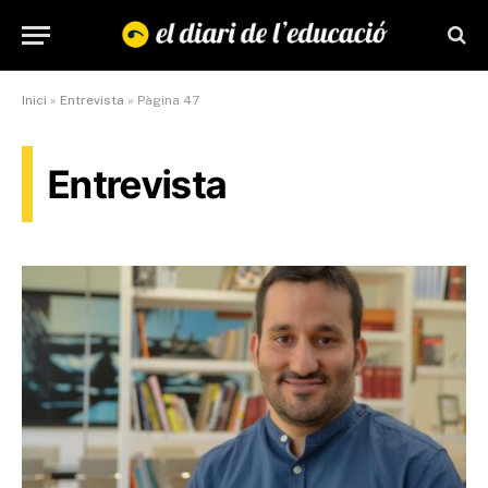
Inici
»
Entrevista
»
Pàgina 47
Entrevista