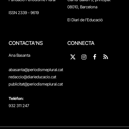
08010, Barcelona
ISSN 2339 - 9619
El Diari de l'Educació
CONTACTA'NS
CONNECTA
Ana Basanta
X
Instagram
Facebook
RSS
(Twitter)
abasanta@periodismeplural.cat
redaccio@diarieducacio.cat
publicitat@periodismeplural.cat
Telèfon:
932 311 247