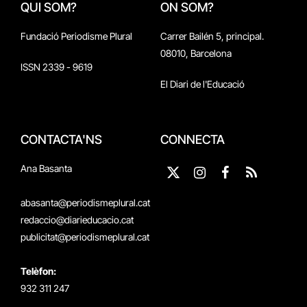
QUI SOM?
ON SOM?
Fundació Periodisme Plural
Carrer Bailén 5, principal.
08010, Barcelona
ISSN 2339 - 9619
El Diari de l'Educació
CONTACTA'NS
CONNECTA
Ana Basanta
X
Instagram
Facebook
RSS
(Twitter)
abasanta@periodismeplural.cat
redaccio@diarieducacio.cat
publicitat@periodismeplural.cat
Telèfon:
932 311 247