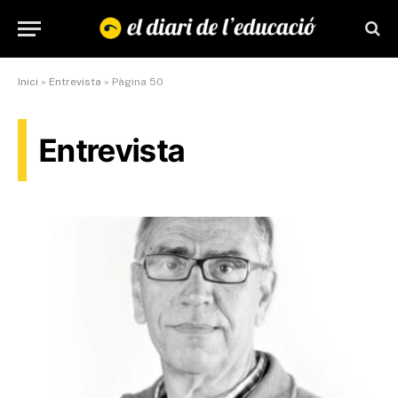
Inici
»
Entrevista
»
Pàgina 50
Entrevista