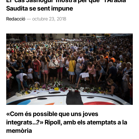
El ‘cas Jashogui’ mostra per què l’Aràbia
Saudita se sent impune
Redacció
octubre 23, 2018
«Com és possible que uns joves
integrats…?» Ripoll, amb els atemptats a la
memòria