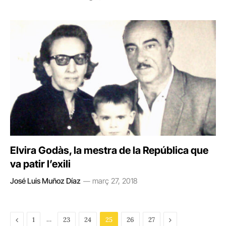
Elvira Godàs, la mestra de la República que
va patir l’exili
José Luis Muñoz Díaz
març 27, 2018
Previous
…
Next
1
23
24
25
26
27