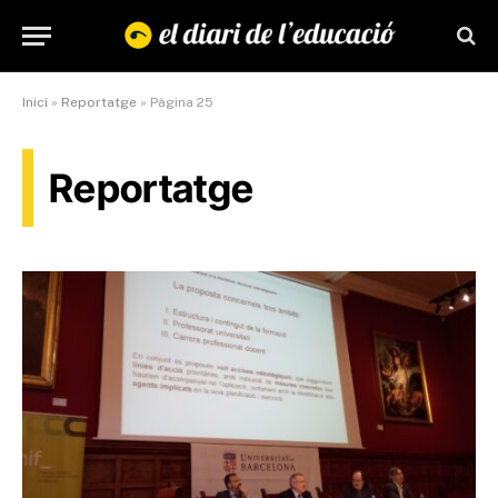
Inici
»
Reportatge
»
Pàgina 25
Reportatge