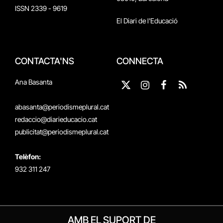
ISSN 2339 - 9619
El Diari de l'Educació
CONTACTA'NS
CONNECTA
Ana Basanta
X
Instagram
Facebook
RSS
(Twitter)
abasanta@periodismeplural.cat
redaccio@diarieducacio.cat
publicitat@periodismeplural.cat
Telèfon:
932 311 247
AMB EL SUPORT DE