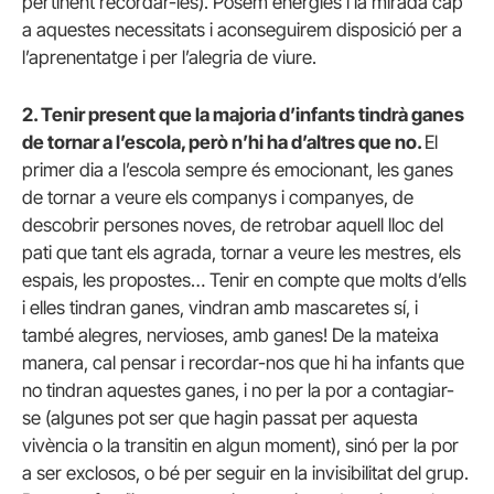
pertinent recordar-les). Posem energies i la mirada cap
a aquestes necessitats i aconseguirem disposició per a
l’aprenentatge i per l’alegria de viure.
2. Tenir present que la majoria d’infants tindrà ganes
de tornar a l’escola, però n’hi ha d’altres que no.
El
primer dia a l’escola sempre és emocionant, les ganes
de tornar a veure els companys i companyes, de
descobrir persones noves, de retrobar aquell lloc del
pati que tant els agrada, tornar a veure les mestres, els
espais, les propostes… Tenir en compte que molts d’ells
i elles tindran ganes, vindran amb mascaretes sí, i
també alegres, nervioses, amb ganes! De la mateixa
manera, cal pensar i recordar-nos que hi ha infants que
no tindran aquestes ganes, i no per la por a contagiar-
se (algunes pot ser que hagin passat per aquesta
vivència o la transitin en algun moment), sinó per la por
a ser exclosos, o bé per seguir en la invisibilitat del grup.