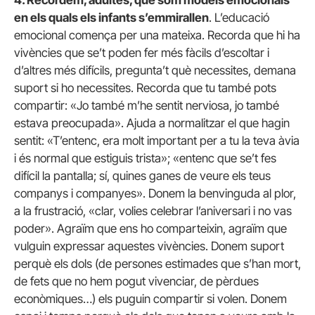
en els quals els infants s’emmirallen
. L’educació
emocional comença per una mateixa. Recorda que hi ha
vivències que se’t poden fer més fàcils d’escoltar i
d’altres més difícils, pregunta’t què necessites, demana
suport si ho necessites. Recorda que tu també pots
compartir: «Jo també m’he sentit nerviosa, jo també
estava preocupada». Ajuda a normalitzar el que hagin
sentit: «T’entenc, era molt important per a tu la teva àvia
i és normal que estiguis trista»; «entenc que se’t fes
difícil la pantalla; sí, quines ganes de veure els teus
companys i companyes». Donem la benvinguda al plor,
a la frustració, «clar, volies celebrar l’aniversari i no vas
poder». Agraïm que ens ho comparteixin, agraïm que
vulguin expressar aquestes vivències. Donem suport
perquè els dols (de persones estimades que s’han mort,
de fets que no hem pogut vivenciar, de pèrdues
econòmiques…) els puguin compartir si volen. Donem