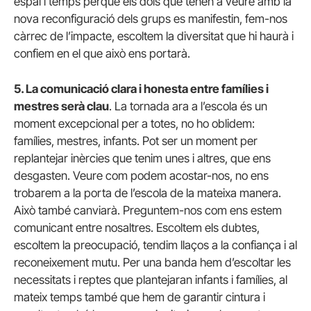
espai i temps perquè els dols que tenen a veure amb la
nova reconfiguració dels grups es manifestin, fem-nos
càrrec de l’impacte, escoltem la diversitat que hi haurà i
confiem en el que això ens portarà.
5. La comunicació clara i honesta entre famílies i
mestres serà clau
. La tornada ara a l’escola és un
moment excepcional per a totes, no ho oblidem:
famílies, mestres, infants. Pot ser un moment per
replantejar inèrcies que tenim unes i altres, que ens
desgasten. Veure com podem acostar-nos, no ens
trobarem a la porta de l’escola de la mateixa manera.
Això també canviarà. Preguntem-nos com ens estem
comunicant entre nosaltres. Escoltem els dubtes,
escoltem la preocupació, tendim llaços a la confiança i al
reconeixement mutu. Per una banda hem d’escoltar les
necessitats i reptes que plantejaran infants i famílies, al
mateix temps també que hem de garantir cintura i