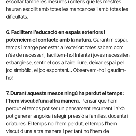
escoltar també les mesures i criteris que les mestres
hauran escollit amb totes les mancances i amb totes les
dificultats.
6. Facilitem l’educació en espais exteriors i
potenciem el contacte amb la natura
. Garantim espai,
temps i marge per estar a l’exterior: totes sabem com
n’és de necessari, facilitem-ho! Infants i joves necessiten
esbargir-se, sentir el cos a l’aire lliure, deixar espai pel
joc simbòlic, el joc espontani… Observem-ho i gaudim-
ho!
7. Durant aquests mesos ningú ha perdut el temps:
l’hem viscut d’una altra manera.
Pensar que hem
perdut el temps pot ser un pensament recurrent i això
pot generar angoixa i afegir pressió a famílies, docents i
criatures. El temps no l’hem perdut, el temps l’hem
viscut d’una altra manera i per tant no l’hem de