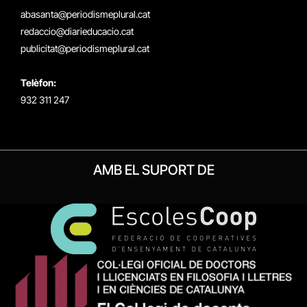
(Twitter)
abasanta@periodismeplural.cat
redaccio@diarieducacio.cat
publicitat@periodismeplural.cat
Telèfon:
932 311 247
AMB EL SUPORT DE