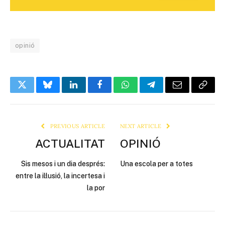
opinió
Twitter
Bluesky
LinkedIn
Facebook
WhatsApp
Telegram
Email
Copy
Link
PREVIOUS ARTICLE
NEXT ARTICLE
ACTUALITAT
OPINIÓ
Sis mesos i un dia després:
Una escola per a totes
entre la il·lusió, la incertesa i
la por