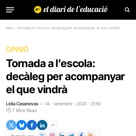
Inici
»
Tornada a l’escola: decàleg per acompanyar el que vindrà
OPINIÓ
Tornada a l’escola:
decàleg per acompanyar
el que vindrà
Lídia Casanovas
14 - setembre - 2020 · 21:56
7 Mins Read
X
Instagram
LinkedIn
Telegram
Facebook
RSS