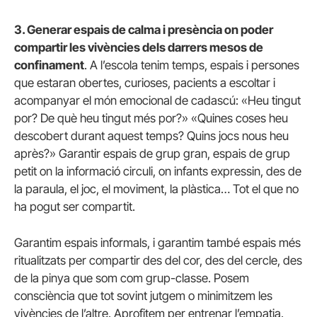
3. Generar espais de calma i presència on poder
compartir les vivències dels darrers mesos de
confinament
. A l’escola tenim temps, espais i persones
que estaran obertes, curioses, pacients a escoltar i
acompanyar el món emocional de cadascú: «Heu tingut
por? De què heu tingut més por?» «Quines coses heu
descobert durant aquest temps? Quins jocs nous heu
après?» Garantir espais de grup gran, espais de grup
petit on la informació circuli, on infants expressin, des de
la paraula, el joc, el moviment, la plàstica… Tot el que no
ha pogut ser compartit.
Garantim espais informals, i garantim també espais més
ritualitzats per compartir des del cor, des del cercle, des
de la pinya que som com grup-classe. Posem
consciència que tot sovint jutgem o minimitzem les
vivències de l’altre. Aprofitem per entrenar l’empatia.