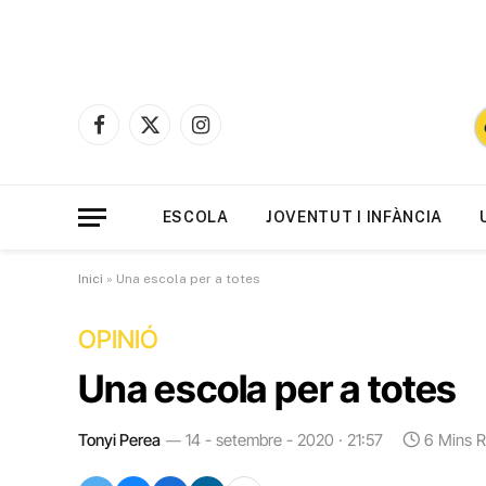
Facebook
X
Instagram
(Twitter)
ESCOLA
JOVENTUT I INFÀNCIA
Inici
»
Una escola per a totes
OPINIÓ
Una escola per a totes
Tonyi Perea
14 - setembre - 2020 · 21:57
6 Mins 