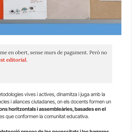
me en obert, sense murs de pagament. Però no
st editorial.
odologies vives i actives, dinamitza i juga amb la
ncles i aliances ciutadanes, on els docents formen un
ons horitzontals i assembleàries, basades en el
nes que conformen la comunitat educativa.
 detecció precoç de les necessitats i les barreres