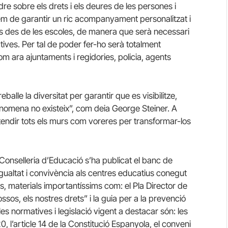
dre sobre els drets i els deures de les persones i
rem de garantir un ric acompanyament personalitzat i
ies des de les escoles, de manera que serà necessari
ctives. Per tal de poder fer-ho serà totalment
om ara ajuntaments i regidories, policia, agents
alle la diversitat per garantir que es visibilitze,
 nomena no existeix”, com deia George Steiner. A
“tendir tots els murs com voreres per transformar-los
nselleria d’Educació s’ha publicat el banc de
ualtat i convivència als centres educatius conegut
s, materials importantíssims com: el Pla Director de
ssos, els nostres drets” i la guia per a la prevenció
es normatives i legislació vigent a destacar són: les
20, l’article 14 de la Constitució Espanyola, el conveni