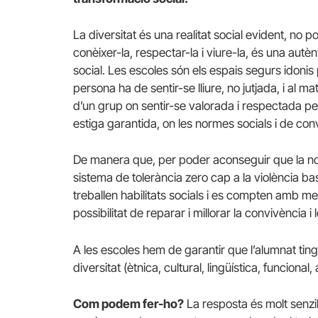
La diversitat és una realitat social evident, no 
conèixer-la, respectar-la i viure-la, és una aut
social. Les escoles són els espais segurs idon
persona ha de sentir-se lliure, no jutjada, i al m
d’un grup on sentir-se valorada i respectada per
estiga garantida, on les normes socials i de con
De manera que, per poder aconseguir que la n
sistema de tolerància zero cap a la violència bas
treballen habilitats socials i es compten amb 
possibilitat de reparar i millorar la convivència i 
A les escoles hem de garantir que l’alumnat ting
diversitat (ètnica, cultural, lingüística, funcional, 
Com podem fer-ho?
La resposta és molt senzill