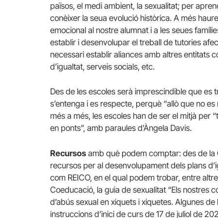
països, el medi ambient, la sexualitat; per apren
conèixer la seua evolució històrica. A més hau
emocional al nostre alumnat i a les seues famíl
establir i desenvolupar el treball de tutories afe
necessari establir aliances amb altres entitats c
d’igualtat, serveis socials, etc.
Des de les escoles serà imprescindible que es treb
s’entenga i es respecte, perquè “allò que no es
més a més, les escoles han de ser el mitjà per 
en ponts”, amb paraules d’Àngela Davis.
Recursos
amb què podem comptar: des de la Co
recursos per al desenvolupament dels plans d’ig
com REICO, en el qual podem trobar, entre altre
Coeducació, la guia de sexualitat “Els nostres co
d’abús sexual en xiquets i xiquetes. Algunes de l
instruccions d’inici de curs de 17 de juliol de 20