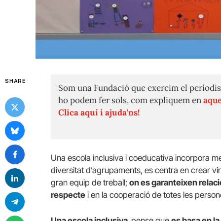
SHARE
Som una Fundació que exercim el periodis
ho podem fer sols, com expliquem en
aque
Clica aquí i ajuda'ns!
Una escola inclusiva i coeducativa incorpora met
diversitat d’agrupaments, es centra en crear vi
gran equip de treball;
on es garanteixen relaci
respecte
i en la cooperació de totes les perso
Una escola inclusiva,
pense que
es basa en la