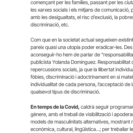
començant per les famílies, passant per les ciut
les xarxes socials i els mitjans de comunicació
amb les desigualtats, el risc d’exclusió, la pobres
discriminació, etc.
Com que en la societat actual segueixen existint 
pareix quasi una utopia poder eradicar-les. Des d
aconseguir-ho hem de parlar de “responsabilitat 
publicista Yolanda Domínguez. Responsabilitat d
repercussions socials, ja que la llibertat indiv
fòbies, discriminació i adoctrinament en si mate
individualitat de cada persona, l’acceptació de la
qualsevol tipus de discriminació.
En temps de la Covid,
caldrà seguir programan
gènere, amb el treball de visibilització i apoder
models de masculinitats alternatives, mostrant r
econòmica, cultural, lingüística…; per treballar le