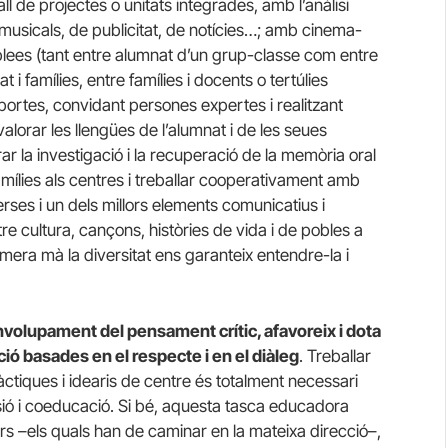
l de projectes o unitats integrades, amb l’anàlisi
 musicals, de publicitat, de notícies…; amb cinema-
mblees (tant entre alumnat d’un grup-classe com entre
t i famílies, entre famílies i docents o tertúlies
portes, convidant persones expertes i realitzant
 valorar les llengües de l’alumnat i de les seues
r la investigació i la recuperació de la memòria oral
amílies als centres i treballar cooperativament amb
erses i un dels millors elements comunicatius i
re cultura, cançons, històries de vida i de pobles a
imera mà la diversitat ens garanteix entendre-la i
envolupament del pensament crític, afavoreix i dota
ó basades en el respecte i en el diàleg
. Treballar
tiques i idearis de centre és totalment necessari
usió i coeducació. Si bé, aquesta tasca educadora
adors –els quals han de caminar en la mateixa direcció–,