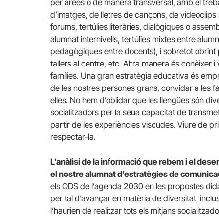
per àrees o de manera transversal, amb el trebal
d’imatges, de lletres de cançons, de videoclips
forums, tertúlies literàries, dialògiques o asse
alumnat internivells, tertúlies mixtes entre alumna
pedagògiques entre docents), i sobretot obrint 
tallers al centre, etc. Altra manera és conèixer i
famílies. Una gran estratègia educativa és empra
de les nostres persones grans, convidar a les f
elles. No hem d’oblidar que les llengües són div
socialitzadors per la seua capacitat de transmet
partir de les experiències viscudes. Viure de pr
respectar-la.
L’anàlisi de la informació que rebem i el des
el nostre alumnat d’estratègies de comunicaci
els ODS de l’agenda 2030 en les propostes didàc
per tal d’avançar en matèria de diversitat, incl
l’haurien de realitzar tots els mitjans socialitz