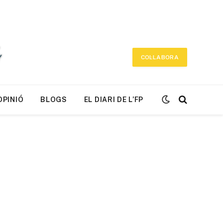
COL·LABORA
OPINIÓ
BLOGS
EL DIARI DE L’FP