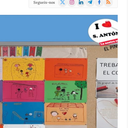
X
Instagram
LinkedIn
Telegram
Facebook
RSS
Segueix-nos
(Twitter)